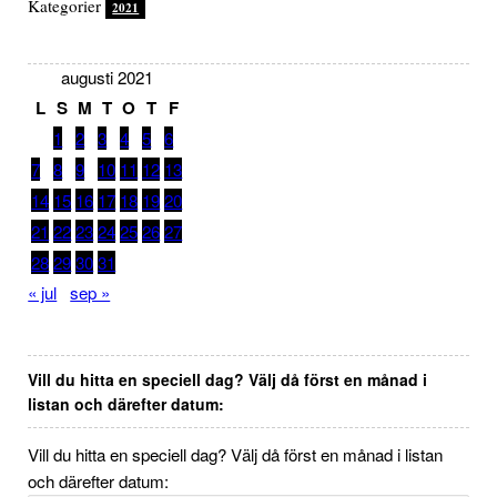
Kategorier
2021
augusti 2021
L
S
M
T
O
T
F
1
2
3
4
5
6
7
8
9
10
11
12
13
14
15
16
17
18
19
20
21
22
23
24
25
26
27
28
29
30
31
« jul
sep »
Vill du hitta en speciell dag? Välj då först en månad i
listan och därefter datum:
Vill du hitta en speciell dag? Välj då först en månad i listan
och därefter datum: