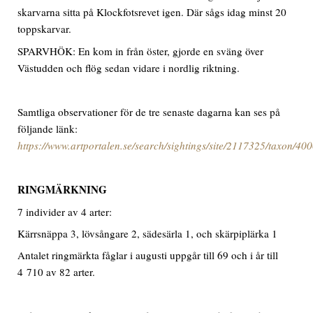
skarvarna sitta på Klockfotsrevet igen. Där sågs idag minst 20
toppskarvar.
SPARVHÖK: En kom in från öster, gjorde en sväng över
Västudden och flög sedan vidare i nordlig riktning.
Samtliga observationer för de tre senaste dagarna kan ses på
följande länk:
https://www.artportalen.se/search/sightings/site/2117325/taxon/40
RINGMÄRKNING
7 individer av 4 arter:
Kärrsnäppa 3, lövsångare 2, sädesärla 1, och skärpiplärka 1
Antalet ringmärkta fåglar i augusti uppgår till 69 och i år till
4 710 av 82 arter.