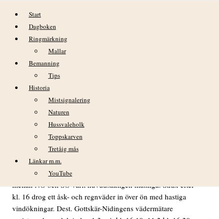
Hoppa till innehåll
Start
Dagboken
Ringmärkning
Mallar
Bemanning
Tips
Historia
DAGBOK NIDINGENS FÅGELSTATION
Mistsignalering
– FREDAGEN 6 AUGUSTI 2021
Naturen
Hussvaleholk
VÄDER
Toppskarven
Tretåig mås
Morgonen var klar men efterhand mulnade det alltmer och
fram på eftermiddagen var det mest mulet. Sikten mest god
Länkar m.m.
men lite begränsad i samband med regnet. Vindarna har legat
YouTube
mellan NO och SO varit huvudsakligen måttliga. Strax efter
kl. 16 drog ett åsk- och regnväder in över ön med hastiga
vindökningar. Dest. Gottskär-Nidingens vädermätare