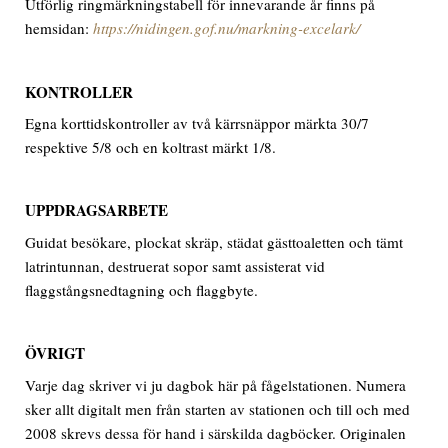
Utförlig ringmärkningstabell för innevarande år finns på
hemsidan:
https://nidingen.gof.nu/markning-excelark/
KONTROLLER
Egna korttidskontroller av två kärrsnäppor märkta 30/7
respektive 5/8 och en koltrast märkt 1/8.
UPPDRAGSARBETE
Guidat besökare, plockat skräp, städat gästtoaletten och tämt
latrintunnan, destruerat sopor samt assisterat vid
flaggstångsnedtagning och flaggbyte.
ÖVRIGT
Varje dag skriver vi ju dagbok här på fågelstationen. Numera
sker allt digitalt men från starten av stationen och till och med
2008 skrevs dessa för hand i särskilda dagböcker. Originalen