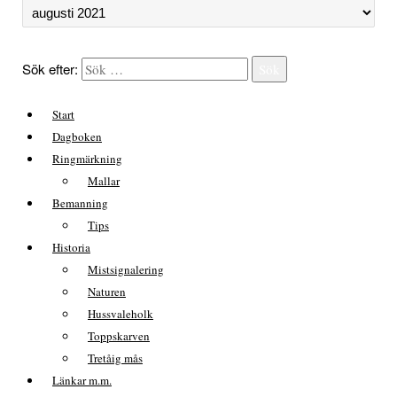
Sök efter:
Sök
Start
Dagboken
Ringmärkning
Mallar
Bemanning
Tips
Historia
Mistsignalering
Naturen
Hussvaleholk
Toppskarven
Tretåig mås
Länkar m.m.