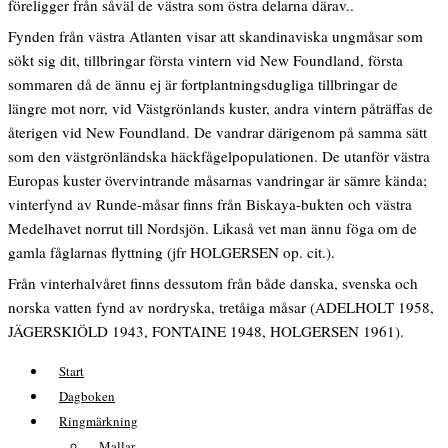
föreligger från såväl de västra som östra delarna därav..
Fynden från västra Atlanten visar att skandinaviska ungmåsar som
sökt sig dit, tillbringar första vintern vid New Foundland, första
sommaren då de ännu ej är fortplantningsdugliga tillbringar de
längre mot norr, vid Västgrönlands kuster, andra vintern påträffas de
återigen vid New Foundland. De vandrar därigenom på samma sätt
som den västgrönländska häckfågelpopulationen. De utanför västra
Europas kuster övervintrande måsarnas vandringar är sämre kända;
vinterfynd av Runde-måsar finns från Biskaya-bukten och västra
Medelhavet norrut till Nordsjön. Likaså vet man ännu föga om de
gamla fåglarnas flyttning (jfr HOLGERSEN op. cit.).
Från vinterhalvåret finns dessutom från både danska, svenska och
norska vatten fynd av nordryska, tretåiga måsar (ADELHOLT 1958,
JÄGERSKIÖLD 1943, FONTAINE 1948, HOLGERSEN 1961).
Start
Dagboken
Ringmärkning
Mallar