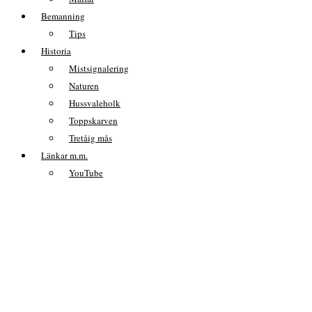
Bemanning
Tips
Historia
Mistsignalering
Naturen
Hussvaleholk
Toppskarven
Tretåig mås
Länkar m.m.
YouTube