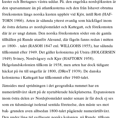
kuster och Bretagnes västra uddar. På. den engelska nordsjökusten är
den sparsammare än på atlantkusterna och den från Ishavet obrutna
förekomsten längs norska kusten upphör vid Kjör, intill Rott (HAF-
TORN 1966). Arten är sålunda ytterst ovanlig som häckfågel inom
de östra delarna av nordsjöområdet och Kattegatt, och förekomsten
där är av ungt datum. Den norska förekomsten söder om de gamla
tillhållen på Runde utanför Alesund, där fågeln fanns redan i mitten
av 1800- . talet (RASOH 1847 enl. WILLGOHS 1955), har sålunda
tillkommit efter 1949. Det gäller kolonierna på Utsira (HOLGERSEN
1949) Sviney, Nordvågsey och Kjer (HAFTORN 1958).
Helgolandskolonien tillkom år 1938, men arten har dock tidigare
häckat på ön till ungefär år 1800, (DRosT 1939). De danska
kolonierna i Kattegatt har tillkommit efter 1940-talet.
Jämsides med spridningen i det geografiska rummet har en
numerärtillväxt skett på de nyetablerade häckplatserna. Expansionen
inom östra delen av Nordsjöområdet under senare år får dock ej ses
som en tidsmässigt isolerad sentida företeelse, den måste ses mot
bak- grunden aven alltsedan 1800-talet pågående numerärtillväxt.
Den under lång tid sydligaste norska kolonien, på Runde, tillkom