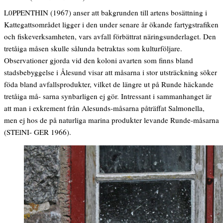
L0PPENTHIN (1967) anser att bakgrunden till artens bosättning i
Kattegattsområdet ligger i den under senare år ökande fartygstrafiken
och fiskeverksamheten, vars avfall förbättrat näringsunderlaget. Den
tretåiga måsen skulle sålunda betraktas som kulturföljare.
Observationer gjorda vid den koloni avarten som finns bland
stadsbebyggelse i Ålesund visar att måsarna i stor utsträckning söker
föda bland avfallsprodukter, vilket de längre ut på Runde häckande
tretåiga må- sarna synbarligen ej gör. Intressant i sammanhanget är
att man i exkrement från Alesunds-måsarna påträffat Salmonella,
men ej hos de på naturliga marina produkter levande Runde-måsarna
(STElNI- GER 1966).