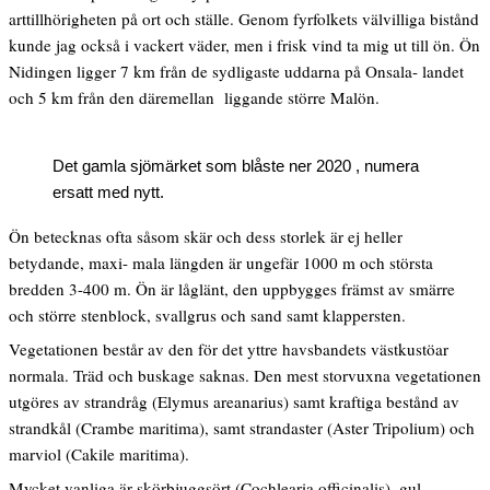
arttillhörigheten på ort och ställe. Genom fyrfolkets välvilliga bistånd
kunde jag också i vackert väder, men i frisk vind ta mig ut till ön. Ön
Nidingen ligger 7 km från de sydligaste uddarna på Onsala- landet
och 5 km från den däremellan liggande större Malön.
Det gamla sjömärket som blåste ner 2020 , numera
ersatt med nytt.
Ön betecknas ofta såsom skär och dess storlek är ej heller
betydande, maxi- mala längden är ungefär 1000 m och största
bredden 3-400 m. Ön är låglänt, den uppbygges främst av smärre
och större stenblock, svallgrus och sand samt klappersten.
Vegetationen består av den för det yttre havsbandets västkustöar
normala. Träd och buskage saknas. Den mest storvuxna vegetationen
utgöres av strandråg (Elymus areanarius) samt kraftiga bestånd av
strandkål (Crambe maritima), samt strandaster (Aster Tripolium) och
marviol (Cakile maritima).
Mycket vanliga är skörbjuggsört (Cochlearia officinalis), gul