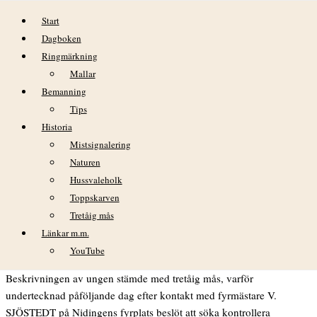
Hoppa till innehåll
Start
Dagboken
Ringmärkning
Mallar
Bemanning
Tips
Historia
Tretåig mås (Rissa tridactyla) - för första gången
Mistsignalering
påvisad häckande i Sverige Av SVEN MATHIASSON
Naturen
Hussvaleholk
Den 13 augusti 1967 erhöll Naturhistoriska museet i Göteborg en
Toppskarven
telefonförfrågan angående en säregen mås. Den hade
Tretåig mås
uppmärksammats på den lilla ön Nidingen utanför Onsalalandet i
Länkar m.m.
Nordhalland, och enligt uppgiftslämnaren uppehöll den sig trots den
YouTube
sena tidpunkten invid bo med unge.
Beskrivningen av ungen stämde med tretåig mås, varför
undertecknad påföljande dag efter kontakt med fyrmästare V.
SJÖSTEDT på Nidingens fyrplats beslöt att söka kontrollera