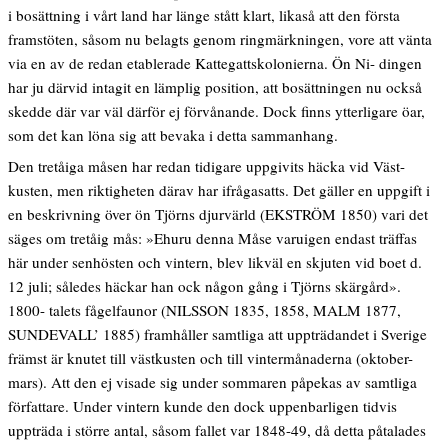
i bosättning i vårt land har länge stått klart, likaså att den första
framstöten, såsom nu belagts genom ringmärkningen, vore att vänta
via en av de redan etablerade Kattegattskolonierna. Ön Ni- dingen
har ju därvid intagit en lämplig position, att bosättningen nu också
skedde där var väl därför ej förvånande. Dock finns ytterligare öar,
som det kan löna sig att bevaka i detta sammanhang.
Den tretåiga måsen har redan tidigare uppgivits häcka vid Väst-
kusten, men riktigheten därav har ifrågasatts. Det gäller en uppgift i
en beskrivning över ön Tjörns djurvärld (EKSTRÖM 1850) vari det
säges om tretåig mås: »Ehuru denna Måse varuigen endast träffas
här under senhösten och vintern, blev likväl en skjuten vid boet d.
12 juli; således häckar han ock någon gång i Tjörns skärgård».
1800- talets fågelfaunor (NILSSON 1835, 1858, MALM 1877,
SUNDEVALL’ 1885) framhåller samtliga att uppträdandet i Sverige
främst är knutet till västkusten och till vintermånaderna (oktober-
mars). Att den ej visade sig under sommaren påpekas av samtliga
författare. Under vintern kunde den dock uppenbarligen tidvis
uppträda i större antal, såsom fallet var 1848-49, då detta påtalades