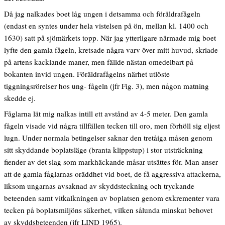
Då jag nalkades boet låg ungen i detsamma och föräldrafågeln
(endast en syntes under hela vistelsen på ön, mellan kl. 1400 och
1630) satt på sjömärkets topp. När jag ytterligare närmade mig boet
lyfte den gamla fågeln, kretsade några varv över mitt huvud, skriade
på artens kacklande maner, men fällde nästan omedelbart på
bokanten invid ungen. Föräldrafågelns närhet utlöste
tiggningsrörelser hos ung- fågeln (jfr Fig. 3), men någon matning
skedde ej.
Fåglarna lät mig nalkas intill ett avstånd av 4-5 meter. Den gamla
fågeln visade vid några tillfällen tecken till oro, men förhöll sig eljest
lugn. Under normala betingelser saknar den tretåiga måsen genom
sitt skyddande boplatsläge (branta klippstup) i stor utsträckning
fiender av det slag som markhäckande måsar utsättes för. Man anser
att de gamla fåglarnas oräddhet vid boet, de få aggressiva attackerna,
liksom ungarnas avsaknad av skyddsteckning och tryckande
beteenden samt vitkalkningen av boplatsen genom exkrementer vara
tecken på boplatsmiljöns säkerhet, vilken sålunda minskat behovet
av skyddsbeteenden (jfr LIND 1965).