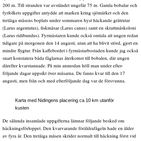
200 m. Till stranden var avståndet ungefär 75 m. Gamla bobalar och
fyrfolkets uppgifter antydde att marken kring sjömärket och den
tretåiga måsens boplats under sommaren hyst häckande gråtrutar
(Larus argentatus), fiskmåsar (Larus canus) samt en skrattmåskoloni
(Larus ridibundus). Fyrmästaren kunde också omtala att ungen redan
tidigare på morgonen den 14 augusti, utan att ha blivit störd, gjort en
mindre flygtur. Från kaffebordet i fyrmästarbostaden kunde jag också
snart konstatera båda fåglarnas återkomst till bobalen, där ungen
därefter kvarstannade. På min anmodan höll man under efter-
följande dagar uppsikt över måsarna. De fanns kvar till den 17
augusti, men från och med efterföljande dag var de försvunna.
Karta med Nidingens placering ca 10 km utanför
kusten
De sålunda insamlade uppgifterna lämnar följande besked om
häckningsförloppet. Den kvarvarande föräldrafågeln hade en ålder
av fyra år. Den tretåiga måsen skrider normalt till häckning först vid