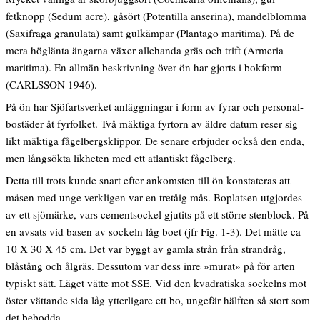
fetknopp (Sedum acre), gåsört (Potentilla anserina), mandelblomma
(Saxifraga granulata) samt gulkämpar (Plantago maritima). På de
mera höglänta ängarna växer allehanda gräs och trift (Armeria
maritima). En allmän beskrivning över ön har gjorts i bokform
(CARLSSON 1946).
På ön har Sjöfartsverket anläggningar i form av fyrar och personal-
bostäder åt fyrfolket. Två mäktiga fyrtorn av äldre datum reser sig
likt mäktiga fågelbergsklippor. De senare erbjuder också den enda,
men långsökta likheten med ett atlantiskt fågelberg.
Detta till trots kunde snart efter ankomsten till ön konstateras att
måsen med unge verkligen var en tretåig mås. Boplatsen utgjordes
av ett sjömärke, vars cementsockel gjutits på ett större stenblock. På
en avsats vid basen av sockeln låg boet (jfr Fig. 1-3). Det mätte ca
10 X 30 X 45 cm. Det var byggt av gamla strån från strandråg,
blåstång och ålgräs. Dessutom var dess inre »murat» på för arten
typiskt sätt. Läget vätte mot SSE. Vid den kvadratiska sockelns mot
öster vättande sida låg ytterligare ett bo, ungefär hälften så stort som
det bebodda.