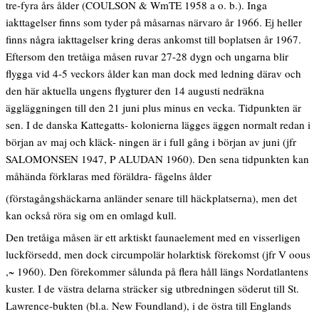
tre-fyra års ålder (COULSON & WmTE 1958 a o. b.). Inga
iakttagelser finns som tyder på måsarnas närvaro år 1966. Ej heller
finns några iakttagelser kring deras ankomst till boplatsen år 1967.
Eftersom den tretåiga måsen ruvar 27-28 dygn och ungarna blir
flygga vid 4-5 veckors ålder kan man dock med ledning därav och
den här aktuella ungens flygturer den 14 augusti nedräkna
äggläggningen till den 21 juni plus minus en vecka. Tidpunkten är
sen. I de danska Kattegatts- kolonierna lägges äggen normalt redan i
början av maj och kläck- ningen är i full gång i början av juni (jfr
SALOMONSEN 1947, P ALUDAN 1960). Den sena tidpunkten kan
måhända förklaras med föräldra- fågelns ålder
(förstagångshäckarna anländer senare till häckplatserna), men det
kan också röra sig om en omlagd kull.
Den tretåiga måsen är ett arktiskt faunaelement med en visserligen
luckförsedd, men dock circumpolär holarktisk förekomst (jfr V oous
,~ 1960). Den förekommer sålunda på flera håll längs Nordatlantens
kuster. I de västra delarna sträcker sig utbredningen söderut till St.
Lawrence-bukten (bl.a. New Foundland), i de östra till Englands