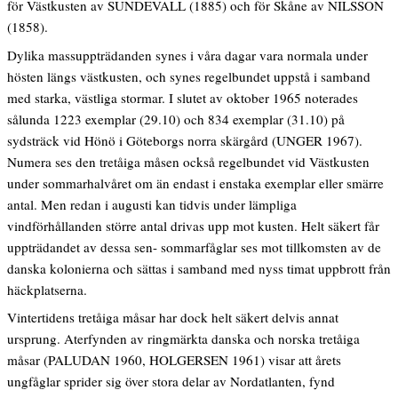
för Västkusten av SUNDEVALL (1885) och för Skåne av NILSSON
(1858).
Dylika massuppträdanden synes i våra dagar vara normala under
hösten längs västkusten, och synes regelbundet uppstå i samband
med starka, västliga stormar. I slutet av oktober 1965 noterades
sålunda 1223 exemplar (29.10) och 834 exemplar (31.10) på
sydsträck vid Hönö i Göteborgs norra skärgård (UNGER 1967).
Numera ses den tretåiga måsen också regelbundet vid Västkusten
under sommarhalvåret om än endast i enstaka exemplar eller smärre
antal. Men redan i augusti kan tidvis under lämpliga
vindförhållanden större antal drivas upp mot kusten. Helt säkert får
uppträdandet av dessa sen- sommarfåglar ses mot tillkomsten av de
danska kolonierna och sättas i samband med nyss timat uppbrott från
häckplatserna.
Vintertidens tretåiga måsar har dock helt säkert delvis annat
ursprung. Aterfynden av ringmärkta danska och norska tretåiga
måsar (PALUDAN 1960, HOLGERSEN 1961) visar att årets
ungfåglar sprider sig över stora delar av Nordatlanten, fynd