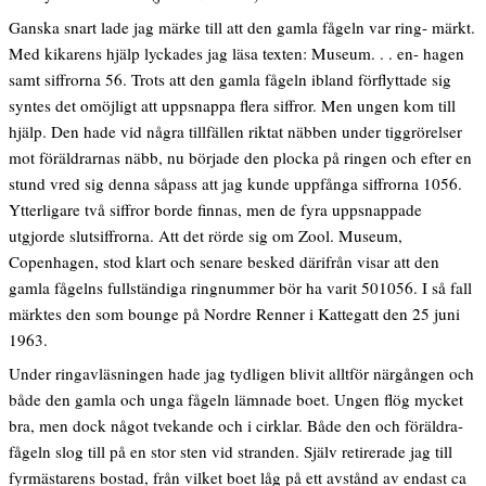
Ganska snart lade jag märke till att den gamla fågeln var ring- märkt.
Med kikarens hjälp lyckades jag läsa texten: Museum. . . en- hagen
samt siffrorna 56. Trots att den gamla fågeln ibland förflyttade sig
syntes det omöjligt att uppsnappa flera siffror. Men ungen kom till
hjälp. Den hade vid några tillfällen riktat näbben under tiggrörelser
mot föräldrarnas näbb, nu började den plocka på ringen och efter en
stund vred sig denna såpass att jag kunde uppfånga siffrorna 1056.
Ytterligare två siffror borde finnas, men de fyra uppsnappade
utgjorde slutsiffrorna. Att det rörde sig om Zool. Museum,
Copenhagen, stod klart och senare besked därifrån visar att den
gamla fågelns fullständiga ringnummer bör ha varit 501056. I så fall
märktes den som bounge på Nordre Renner i Kattegatt den 25 juni
1963.
Under ringavläsningen hade jag tydligen blivit alltför närgången och
både den gamla och unga fågeln lämnade boet. Ungen flög mycket
bra, men dock något tvekande och i cirklar. Både den och föräldra-
fågeln slog till på en stor sten vid stranden. Själv retirerade jag till
fyrmästarens bostad, från vilket boet låg på ett avstånd av endast ca