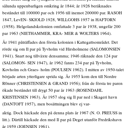
sålunda uppenbarligen omkring år 1844; år 1926 beräknades
beståndet till 100000 par och 1956 till inemot 200000 par. RASOH
1847, LevEN- SKIOLD 1928, WILLGOHS 1957 in HAFTORN
(1958). Helgolandskolonien omfattade 3 par år 1938, ungefär 200
par 1963 (NIETHAMMER, KRA- MER & WOLTERS 1964).
År 1941 påträffades den första kolonien i Kattegattsområdet. Det
rörde sig om Il par på Tyvholm vid Hirsholmene (SALOMONSEN
1941). Snart nog tillväxte densamma; 1946 räknade den 124 par
(SALOMON- SEN 1947), år 1962 fanns 234 par på Tyvholm,
Kovholm och Graes- holm (POULSEN 1962). I mitten av 1950-talet
började arten ytterligare sprida sig. År 1955 kom den till Nordre
R0nner (CHRISTENSEN & GRAND 1956); från de första tre paren
ökade beståndet till drygt 50 par år 1963 (ROSENDAHL
KRISTENSEN 1963). År 1957 slog sig Il par ned i Skageri havn
(DANTOFT 1957), men bosättningen blev ej var-
aktig. Dock häckade den på denna plats år 1967 (N. O. PREUSS in
litt.). Därtill häckade den med Il par på Deget utanför Fredrikshavn
år 1959 (JOENSEN 1961).