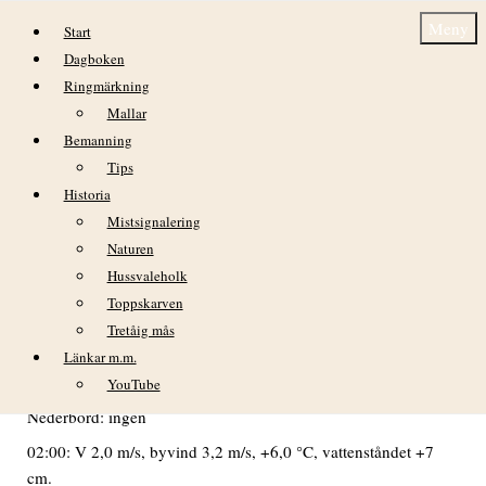
Hoppa till innehåll
Meny
Start
Dagboken
Ringmärkning
Mallar
Bemanning
Tips
Historia
DAGBOK NIDINGENS FÅGELSTATION
Mistsignalering
– LÖRDAG 08 MAJ 2021
Naturen
Hussvaleholk
VÄDER
Toppskarven
Tretåig mås
Klar morgon med svaga vindar. Vinden ökade fram på dagen.
Sol i stort sett hela dagen.
Länkar m.m.
YouTube
Min temp: +6.0°C kl.02. Max temp: +9,9 C kl. 15 o 16.
Nederbörd: ingen
02:00: V 2,0 m/s, byvind 3,2 m/s, +6,0 °C, vattenståndet +7
cm.