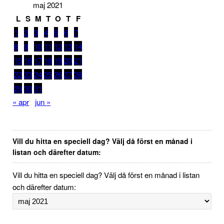
maj 2021
L
S
M
T
O
T
F
1
2
3
4
5
6
7
8
9
10
11
12
13
14
15
16
17
18
19
20
21
22
23
24
25
26
27
28
29
30
31
« apr
jun »
Vill du hitta en speciell dag? Välj då först en månad i
listan och därefter datum:
Vill du hitta en speciell dag? Välj då först en månad i listan
och därefter datum: