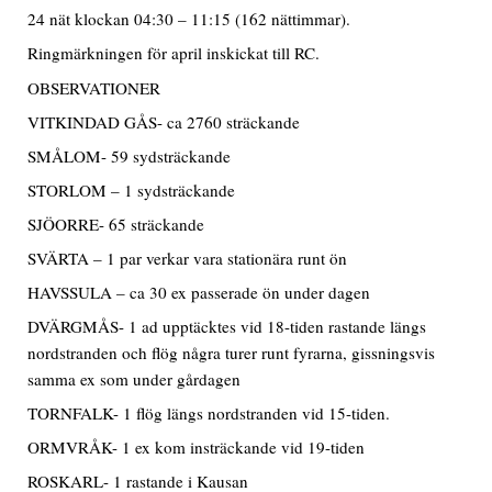
24 nät klockan 04:30 – 11:15 (162 nättimmar).
Ringmärkningen för april inskickat till RC.
OBSERVATIONER
VITKINDAD GÅS- ca 2760 sträckande
SMÅLOM- 59 sydsträckande
STORLOM – 1 sydsträckande
SJÖORRE- 65 sträckande
SVÄRTA – 1 par verkar vara stationära runt ön
HAVSSULA – ca 30 ex passerade ön under dagen
DVÄRGMÅS- 1 ad upptäcktes vid 18-tiden rastande längs
nordstranden och flög några turer runt fyrarna, gissningsvis
samma ex som under gårdagen
TORNFALK- 1 flög längs nordstranden vid 15-tiden.
ORMVRÅK- 1 ex kom insträckande vid 19-tiden
ROSKARL- 1 rastande i Kausan