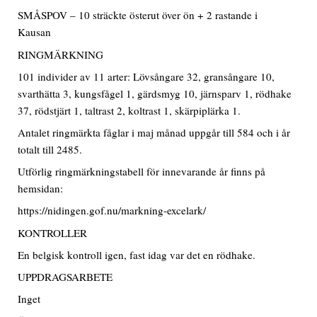
SMÅSPOV – 10 sträckte österut över ön + 2 rastande i
Kausan
RINGMÄRKNING
101 individer av 11 arter: Lövsångare 32, gransångare 10,
svarthätta 3, kungsfågel 1, gärdsmyg 10, järnsparv 1, rödhake
37, rödstjärt 1, taltrast 2, koltrast 1, skärpiplärka 1.
Antalet ringmärkta fåglar i maj månad uppgår till 584 och i år
totalt till 2485.
Utförlig ringmärkningstabell för innevarande år finns på
hemsidan:
https://nidingen.gof.nu/markning-excelark/
KONTROLLER
En belgisk kontroll igen, fast idag var det en rödhake.
UPPDRAGSARBETE
Inget