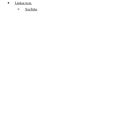
Länkar m.m.
YouTube