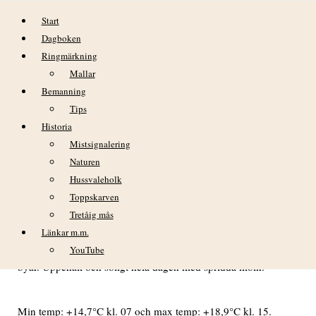
Hoppa till innehåll
Start
Dagboken
Ringmärkning
Mallar
Bemanning
Tips
Historia
DAGBOK NIDINGENS FÅGELSTATION
Mistsignalering
MÅNDAG 29 AUGUSTI 2022
Naturen
Hussvaleholk
VÄDER
Toppskarven
Tretåig mås
Frisk nordlig vind under natten och större delen av dagen
med kulingbyar under natten, avtagande till hård vind i
Länkar m.m.
byarna. Mot kvällen avtagande till måttlig vind med friska
YouTube
byar. Uppehåll och soligt hela dagen med spridda moln.
Min temp: +14,7°C kl. 07 och max temp: +18,9°C kl. 15.