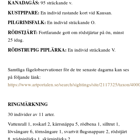
KANADAGÅS
:
95 sträckande v.
KUSTPIPARE
:
En individ rastande kort vid Kausan.
PILGRIMSFALK:
En individ sträckande O.
RÖDSTJÄRT:
Fortfarande gott om rödstjärtar på ön, minst
25 idag.
RÖDSTRUPIG PIPLÄRKA
:
En individ sträckande V.
Samtliga fågelobservationer för de tre senaste dagarna kan ses
på följande länk:
https://www.artportalen.se/search/sightings/site/2117325/taxon/40
RINGMÄRKNING
30 individer av 11 arter.
Vattenrall 1, roskarl 2, kärrsnäppa 5, rödbena 1, silltrut 1,
lövsångare 6, törnsångare 1, svartvit flugsnappare 2, rödstjärt
8, trädpiplärka 1, skärpiplärka 2.