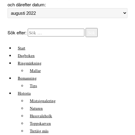
och därefter datum:
Sök efter:
Sök
Start
Dagboken
Ringmärkning
Mallar
Bemanning
Tips
Historia
Mistsignalering
Naturen
Hussvaleholk
Toppskarven
Tretåig mås