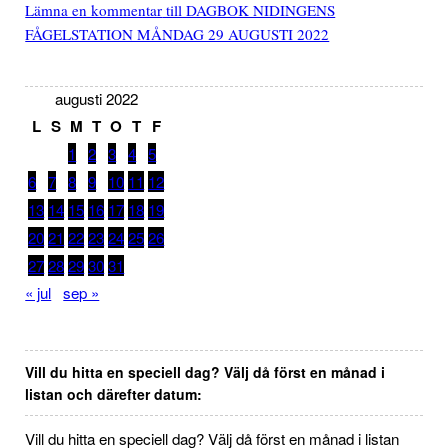
Lämna en kommentar
till DAGBOK NIDINGENS
FÅGELSTATION MÅNDAG 29 AUGUSTI 2022
augusti 2022
L
S
M
T
O
T
F
1
2
3
4
5
6
7
8
9
10
11
12
13
14
15
16
17
18
19
20
21
22
23
24
25
26
27
28
29
30
31
« jul
sep »
Vill du hitta en speciell dag? Välj då först en månad i
listan och därefter datum:
Vill du hitta en speciell dag? Välj då först en månad i listan