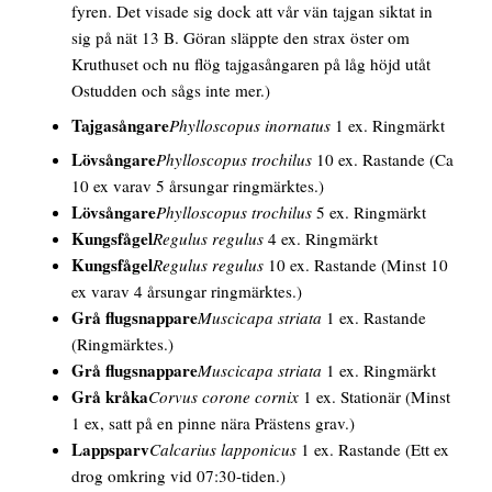
fyren. Det visade sig dock att vår vän tajgan siktat in
sig på nät 13 B. Göran släppte den strax öster om
Kruthuset och nu flög tajgasångaren på låg höjd utåt
Ostudden och sågs inte mer.)
Tajgasångare
Phylloscopus inornatus
1 ex. Ringmärkt
Lövsångare
Phylloscopus trochilus
10 ex. Rastande
(Ca
10 ex varav 5 årsungar ringmärktes.)
Lövsångare
Phylloscopus trochilus
5 ex. Ringmärkt
Kungsfågel
Regulus regulus
4 ex. Ringmärkt
Kungsfågel
Regulus regulus
10 ex. Rastande
(Minst 10
ex varav 4 årsungar ringmärktes.)
Grå flugsnappare
Muscicapa striata
1 ex. Rastande
(Ringmärktes.)
Grå flugsnappare
Muscicapa striata
1 ex. Ringmärkt
Grå kråka
Corvus corone cornix
1 ex. Stationär
(Minst
1 ex, satt på en pinne nära Prästens grav.)
Lappsparv
Calcarius lapponicus
1 ex. Rastande
(Ett ex
drog omkring vid 07:30-tiden.)