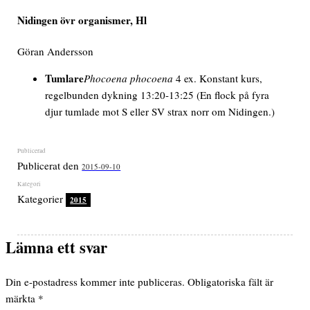
Nidingen övr organismer, Hl
Göran Andersson
Tumlare
Phocoena phocoena
4 ex. Konstant kurs,
regelbunden dykning
13:20-13:25
(En flock på fyra
djur tumlade mot S eller SV strax norr om Nidingen.)
Publicerat den
2015-09-10
Kategorier
2015
Lämna ett svar
Din e-postadress kommer inte publiceras.
Obligatoriska fält är
märkta
*