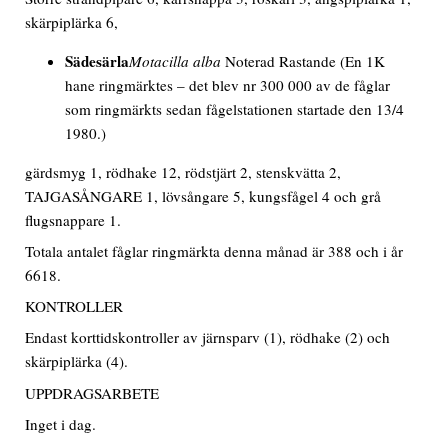
skärpiplärka 6,
Sädesärla
Motacilla alba
Noterad Rastande
(En 1K
hane ringmärktes – det blev nr 300 000 av de fåglar
som ringmärkts sedan fågelstationen startade den 13/4
1980.)
gärdsmyg 1, rödhake 12, rödstjärt 2, stenskvätta 2,
TAJGASÅNGARE 1, lövsångare 5, kungsfågel 4 och grå
flugsnappare 1.
Totala antalet fåglar ringmärkta denna månad är 388 och i år
6618.
KONTROLLER
Endast korttidskontroller av järnsparv (1), rödhake (2) och
skärpiplärka (4).
UPPDRAGSARBETE
Inget i dag.