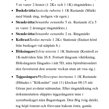
5 ex varav 2 honor (1 2K+ och 1 1K) ringmärktes.)
Buskskvätta
Saxicola rubetra
1 1K Rastande
(Märkt
med blank ring, troligen vår egen.)
Stenskvätta
Oenanthe oenanthe
5 ex. Rastande
(Ca 5
ex varav 2 årsungar ringmärktes.)
Stenskvätta
Oenanthe oenanthe
2 ex. Ringmärkt
Koltrast
Turdus merula
1 2K+ Stationär
(Endast hörd
från buskaget vid nätplats 6.)
Höksångare
Sylvia nisoria
1 1K Stationär
(Kontroll av
1K-individen från 26.8. Fortsatt långsam viktökning.
Höksångaren fångades i nät 5D, nära björnbärssnåret
den favoriserat den senaste veckan utan att visa sig.)
Tajgasångare
Phylloscopus inornatus
1 1K Rastande
(Hittades i ”Köksnätet” (nät 11) klockan 08:15 när
Göran just avslutat nätrundan. Efter ringmärkning och
dokumentation släpptes tajgasångaren inne i
syrenbuskaget nära Bagarstugan. Den flög iväg direkt,
tog höjd österut och försvann bakom östra, gamla