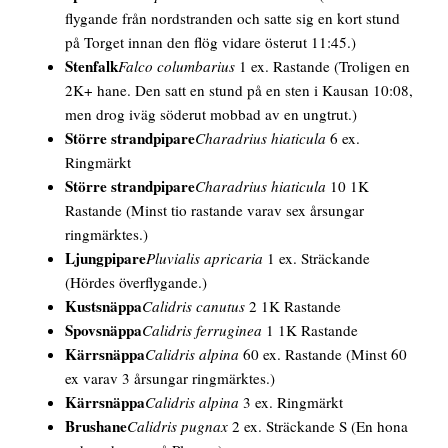
flygande från nordstranden och satte sig en kort stund
på Torget innan den flög vidare österut 11:45.)
Stenfalk
Falco columbarius
1 ex. Rastande
(Troligen en
2K+ hane. Den satt en stund på en sten i Kausan 10:08,
men drog iväg söderut mobbad av en ungtrut.)
Större strandpipare
Charadrius hiaticula
6 ex.
Ringmärkt
Större strandpipare
Charadrius hiaticula
10 1K
Rastande
(Minst tio rastande varav sex årsungar
ringmärktes.)
Ljungpipare
Pluvialis apricaria
1 ex. Sträckande
(Hördes överflygande.)
Kustsnäppa
Calidris canutus
2 1K Rastande
Spovsnäppa
Calidris ferruginea
1 1K Rastande
Kärrsnäppa
Calidris alpina
60 ex. Rastande
(Minst 60
ex varav 3 årsungar ringmärktes.)
Kärrsnäppa
Calidris alpina
3 ex. Ringmärkt
Brushane
Calidris pugnax
2 ex. Sträckande S
(En hona