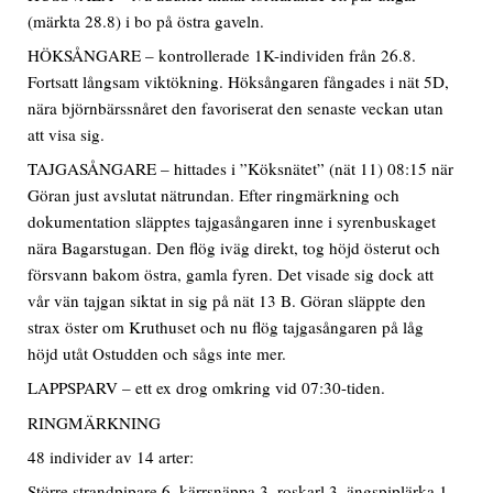
(märkta 28.8) i bo på östra gaveln.
HÖKSÅNGARE – kontrollerade 1K-individen från 26.8.
Fortsatt långsam viktökning. Höksångaren fångades i nät 5D,
nära björnbärssnåret den favoriserat den senaste veckan utan
att visa sig.
TAJGASÅNGARE – hittades i ”Köksnätet” (nät 11) 08:15 när
Göran just avslutat nätrundan. Efter ringmärkning och
dokumentation släpptes tajgasångaren inne i syrenbuskaget
nära Bagarstugan. Den flög iväg direkt, tog höjd österut och
försvann bakom östra, gamla fyren. Det visade sig dock att
vår vän tajgan siktat in sig på nät 13 B. Göran släppte den
strax öster om Kruthuset och nu flög tajgasångaren på låg
höjd utåt Ostudden och sågs inte mer.
LAPPSPARV – ett ex drog omkring vid 07:30-tiden.
RINGMÄRKNING
48 individer av 14 arter:
Större strandpipare 6, kärrsnäppa 3, roskarl 3, ängspiplärka 1,