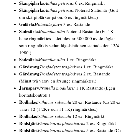
Skärpiplärka
Anthus petrosus
6 ex. Ringmärkt
Skärpiplärka
Anthus petrosus
Noterad Stationär
(Gott
om skärpiplärkor på ön. 6 ex ringmärktes.)
Gulärla
Motacilla flava
3 ex. Rastande
Sädesärla
Motacilla alba
Noterad Rastande
(En 1K
hane ringmärktes – det blev nr 300 000 av de fåglar
som ringmärkts sedan fågelstationen startade den 13/4
1980.)
Sädesärla
Motacilla alba
1 ex. Ringmärkt
Gärdsmyg
Troglodytes troglodytes
1 ex. Ringmärkt
Gärdsmyg
Troglodytes troglodytes
2 ex. Rastande
(Minst två varav en årsunge ringmärktes.)
Järnsparv
Prunella modularis
1 1K Rastande
(Egen
korttidskontroll.)
Rödhake
Erithacus rubecula
20 ex. Rastande
(Ca 20 ex
varav 12 (1 2K+ och 11 1K) ringmärktes.)
Rödhake
Erithacus rubecula
12 ex. Ringmärkt
Rödstjärt
Phoenicurus phoenicurus
2 ex. Ringmärkt
Rödstjärt
Phoenicurus phoenicurus
5 ex. Rastande
(Ca