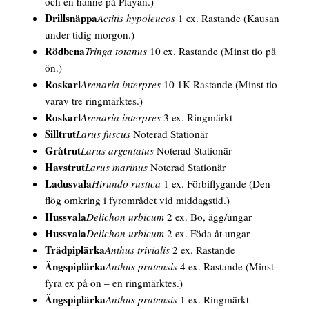
och en hanne på Playan.)
Drillsnäppa
Actitis hypoleucos
1 ex. Rastande
(Kausan
under tidig morgon.)
Rödbena
Tringa totanus
10 ex. Rastande
(Minst tio på
ön.)
Roskarl
Arenaria interpres
10 1K Rastande
(Minst tio
varav tre ringmärktes.)
Roskarl
Arenaria interpres
3 ex. Ringmärkt
Silltrut
Larus fuscus
Noterad Stationär
Gråtrut
Larus argentatus
Noterad Stationär
Havstrut
Larus marinus
Noterad Stationär
Ladusvala
Hirundo rustica
1 ex. Förbiflygande
(Den
flög omkring i fyrområdet vid middagstid.)
Hussvala
Delichon urbicum
2 ex. Bo, ägg/ungar
Hussvala
Delichon urbicum
2 ex. Föda åt ungar
Trädpiplärka
Anthus trivialis
2 ex. Rastande
Ängspiplärka
Anthus pratensis
4 ex. Rastande
(Minst
fyra ex på ön – en ringmärktes.)
Ängspiplärka
Anthus pratensis
1 ex. Ringmärkt