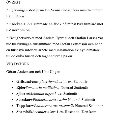
ÖVRIGT
* I gryningen stod planeten Venus endast fyra måndiametrar
från månen!
* Klockan 13:21 simmade en flock på minst fyra tumlare mot
SV norr om ön.
* Fastighetsverket med Anders Eyerdal och Staffan Larses var
ute till Nidingen tillsammans med Stefan Pettersson och hade
en husesyn inför ett arbete med installation av nya elmätare
till de olika husen och lägenheterna på ön.
VID DATORN
Göran Andersson och Uno Unger.
Gräsand
Anas platyrhynchos
11 ex. Stationär
Ejder
Somateria mollissima
Noterad Stationär
Sjöorre
Melanitta nigra
3 ex. Stationär
Storskarv
Phalacrocorax carbo
Noterad Stationär
Toppskarv
Phalacrocorax aristotelis
Noterad Stationär
Sparvhök
Accipiter nisus
1 ex. Rastande
(Den kom