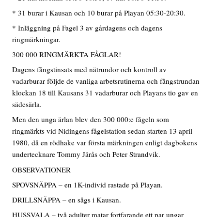
* 31 burar i Kausan och 10 burar på Playan 05:30-20:30.
* Inläggning på Fagel 3 av gårdagens och dagens
ringmärkningar.
300 000 RINGMÄRKTA FÅGLAR!
Dagens fångstinsats med nätrundor och kontroll av
vadarburar följde de vanliga arbetsrutinerna och fångstrundan
klockan 18 till Kausans 31 vadarburar och Playans tio gav en
sädesärla.
Men den unga ärlan blev den 300 000:e fågeln som
ringmärkts vid Nidingens fågelstation sedan starten 13 april
1980, då en rödhake var första märkningen enligt dagbokens
undertecknare Tommy Järås och Peter Strandvik.
OBSERVATIONER
SPOVSNÄPPA – en 1K-individ rastade på Playan.
DRILLSNÄPPA – en sågs i Kausan.
HUSSVALA – två adulter matar fortfarande ett par ungar