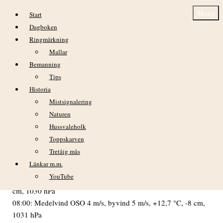
Hoppa till innehåll
Meny
Start
Dagboken
Ringmärkning
Mallar
Bemanning
Tips
Historia
torsdag 10 september
Mistsignalering
Naturen
VÄDER
Hussvaleholk
Halvmulen natt med tunna moln. Solig dag med överskyande
Toppskarven
slöjmoln. Mycket god sikt under morgon och f.m.02:00:
Tretåig mås
Medelvind O 2 m/s, byvind 5 m/s, +13,5°C, -25 cm, 1029
Länkar m.m.
hPa
YouTube
05:00: Medelvind OSO 6 m/s, byvind 7 m/s, +13,3°C, -14
cm, 1030 hPa
08:00: Medelvind OSO 4 m/s, byvind 5 m/s, +12,7 °C, -8 cm,
1031 hPa