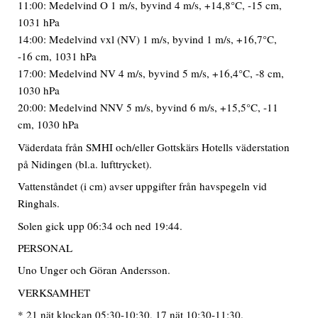
11:00: Medelvind O 1 m/s, byvind 4 m/s, +14,8°C, -15 cm,
1031 hPa
14:00: Medelvind vxl (NV) 1 m/s, byvind 1 m/s, +16,7°C,
-16 cm, 1031 hPa
17:00: Medelvind NV 4 m/s, byvind 5 m/s, +16,4°C, -8 cm,
1030 hPa
20:00: Medelvind NNV 5 m/s, byvind 6 m/s, +15,5°C, -11
cm, 1030 hPa
Väderdata från SMHI och/eller Gottskärs Hotells väderstation
på Nidingen (bl.a. lufttrycket).
Vattenståndet (i cm) avser uppgifter från havspegeln vid
Ringhals.
Solen gick upp 06:34 och ned 19:44.
PERSONAL
Uno Unger och Göran Andersson.
VERKSAMHET
* 21 nät klockan 05:30-10:30, 17 nät 10:30-11:30.