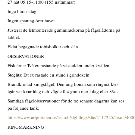
27 nät 05:15-11:00 (155 nättimmar)
Inga burar idag.
Ingen spaning över havet.
Justerat de felmonterade gummiluckorna på fågellådorna på
labbet.
Eldat begagnade tobisholkar och slån.
OBSERVATIONER
Fisktärna: Två ex rastande på västudden under kvällen
Steglits: Ett ex rastade en stund i grindoxeln
Brandkronad kungsfågel: Den ung honan som ringmärktes
igår var kvar idag och vägde 0,4 gram mer i dag eller 8% .
Samtliga fågelobservationer för de tre senaste dagarna kan ses
på följande länk:
https://www.artportalen.se/search/sightings/site/2117325/taxon/40
RINGMÄRKNING