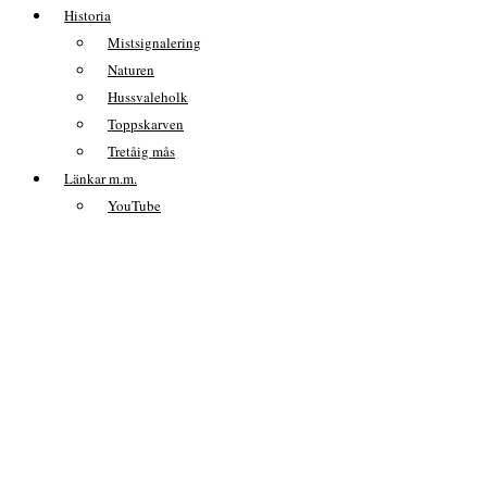
Historia
Mistsignalering
Naturen
Hussvaleholk
Toppskarven
Tretåig mås
Länkar m.m.
YouTube