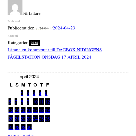
Författare
Publicerat den
2024-04-23
2024-04-17
Kategorier
2024
Lämna en kommentar
till DAGBOK NIDINGENS
FÅGELSTATION ONSDAG 17 APRIL 2024
april 2024
L
S
M
T
O
T
F
1
2
3
4
5
6
7
8
9
10
11
12
13
14
15
16
17
18
19
20
21
22
23
24
25
26
27
28
29
30
« mar
maj »