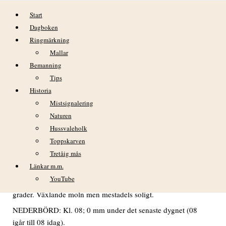
Hoppa till innehåll
Start
Dagboken
Ringmärkning
Mallar
Bemanning
Tips
Historia
DAGBOK NIDINGENS FÅGELSTATION
Mistsignalering
ONSDAG 17 APRIL 2024
Naturen
Hussvaleholk
Toppskarven
Tretåig mås
VÄDER
Länkar m.m.
Kall natt och klart med nordliga vindar. Sedan snurrande
YouTube
vindar. Varning för nattfrost i hela landet. Här som kallast 3,6
grader. Växlande moln men mestadels soligt.
NEDERBÖRD: Kl. 08; 0 mm under det senaste dygnet (08
igår till 08 idag).