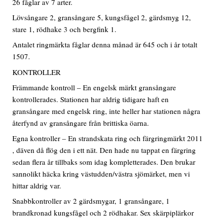
26 fåglar av 7 arter.
Lövsångare 2, gransångare 5, kungsfågel 2, gärdsmyg 12,
stare 1, rödhake 3 och bergfink 1.
Antalet ringmärkta fåglar denna månad är 645 och i år totalt
1507.
KONTROLLER
Främmande kontroll – En engelsk märkt gransångare
kontrollerades. Stationen har aldrig tidigare haft en
gransångare med engelsk ring, inte heller har stationen några
återfynd av gransångare från brittiska öarna.
Egna kontroller – En strandskata ring och färgringmärkt 2011
, däven då flög den i ett nät. Den hade nu tappat en färgring
sedan flera år tillbaks som idag kompletterades. Den brukar
sannolikt häcka kring västudden/västra sjömärket, men vi
hittar aldrig var.
Snabbkontroller av 2 gärdsmygar, 1 gransångare, 1
brandkronad kungsfågel och 2 rödhakar. Sex skärpiplärkor