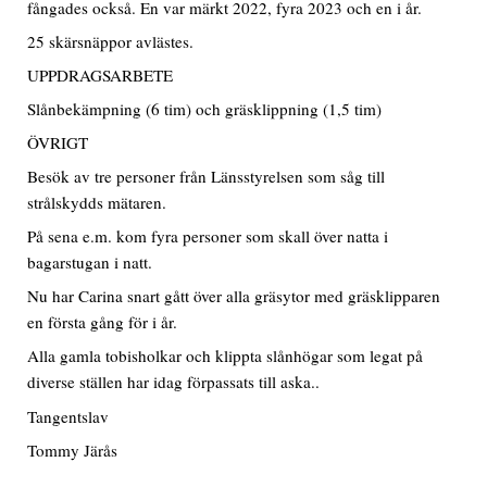
fångades också. En var märkt 2022, fyra 2023 och en i år.
25 skärsnäppor avlästes.
UPPDRAGSARBETE
Slånbekämpning (6 tim) och gräsklippning (1,5 tim)
ÖVRIGT
Besök av tre personer från Länsstyrelsen som såg till
strålskydds mätaren.
På sena e.m. kom fyra personer som skall över natta i
bagarstugan i natt.
Nu har Carina snart gått över alla gräsytor med gräsklipparen
en första gång för i år.
Alla gamla tobisholkar och klippta slånhögar som legat på
diverse ställen har idag förpassats till aska..
Tangentslav
Tommy Järås