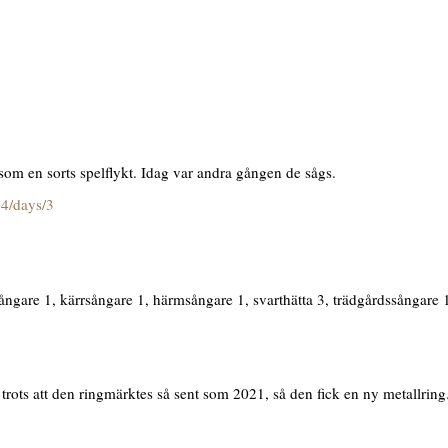
 som en sorts spelflykt. Idag var andra gången de sågs.
04/days/3
ngare 1, kärrsångare 1, härmsångare 1, svarthätta 3, trädgårdssångare 1,
trots att den ringmärktes så sent som 2021, så den fick en ny metallring