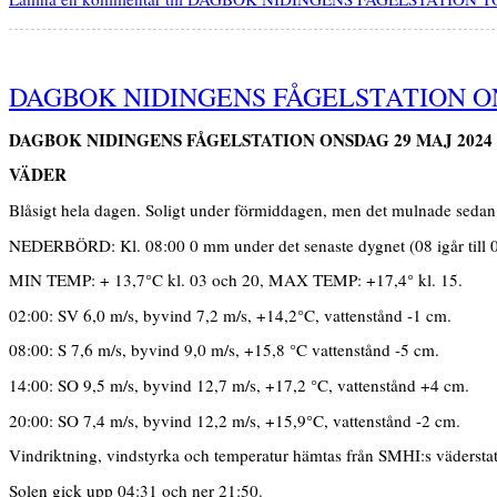
DAGBOK NIDINGENS FÅGELSTATION ON
DAGBOK
NIDINGENS FÅGELSTATIO
N ONSDAG 29 MAJ 2024
VÄDER
Blåsigt hela dagen. Soligt under förmiddagen, men det mulnade sedan
NEDERBÖRD: Kl. 08:00 0 mm under det senaste dygnet (08 igår till 0
MIN TEMP: + 13,7°C kl. 03 och 20, MAX TEMP: +17,4° kl. 15.
02:00: SV 6,0 m/s, byvind 7,2 m/s, +14,2°C, vattenstånd -1 cm.
08:00: S 7,6 m/s, byvind 9,0 m/s, +15,8 °C vattenstånd -5 cm.
14:00: SO 9,5 m/s, byvind 12,7 m/s, +17,2 °C, vattenstånd +4 cm.
20:00: SO 7,4 m/s, byvind 12,2 m/s, +15,9°C, vattenstånd -2 cm.
Vindriktning, vindstyrka och temperatur hämtas från SMHI:s vädersta
Solen gick upp 04:31 och ner 21:50.