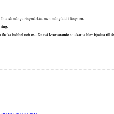
. Inte så många ringmärkta, men mångfald i fångsten.
 ring.
 flaska bubbel och ost. De två kvarvarande snickarna blev bjudna till f
ORSDAG 30 MAJ 2024