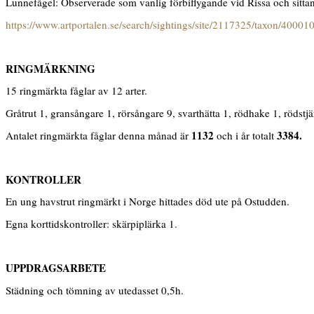
Lunnefågel: Observerade som vanlig förbiflygande vid Rissa och sittan
https://www.artportalen.se/search/sightings/site/2117325/taxon/40001
RINGMÄRKNING
15 ringmärkta fåglar av 12 arter.
Gråtrut 1, gransångare 1, rörsångare 9, svarthätta 1, rödhake 1, rödstj
1132
3384.
Antalet ringmärkta fåglar denna månad är
och i år totalt
KONTROLLER
En ung havstrut ringmärkt i Norge hittades död ute på Ostudden.
Egna korttidskontroller: skärpiplärka 1.
UPPDRAGSARBETE
Städning och tömning av utedasset 0,5h.