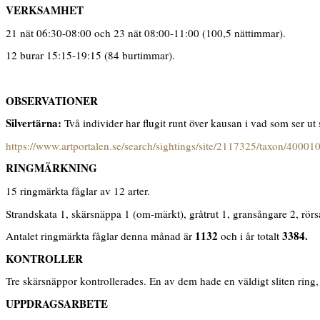
VERKSAMHET
21 nät 06:30-08:00 och 23 nät 08:00-11:00 (100,5 nättimmar).
12 burar 15:15-19:15 (84 burtimmar).
OBSERVATIONER
Silvertärna:
Två individer har flugit runt över kausan i vad som ser ut
https://www.artportalen.se/search/sightings/site/2117325/taxon/40001
RINGMÄRKNING
15 ringmärkta fåglar av 12 arter.
Strandskata 1, skärsnäppa 1 (om-märkt), gråtrut 1, gransångare 2, rörså
1132
3384.
Antalet ringmärkta fåglar denna månad är
och i år totalt
KONTROLLER
Tre skärsnäppor kontrollerades. En av dem hade en väldigt sliten ring, 
UPPDRAGSARBETE