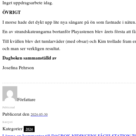
Inget uppdragsarbete idag.
ÖVRIGT
I morse hade det dykt upp lite nya sångare på ön som fastnade i näten
En av strandskateungarna bortanför Playastenen blev årets första att få
Till kvällen blev det tumlarväder (med obsar) och Kim trollade fram en
och man ser verkligen resultat.
Dagboken sammanställd av
Josefina Pehrson
Författare
Publicerat den
2024-05-30
Kategorier
2024
Lämna en kommentar
till DAGBOK NIDINGENS FÅGELSTATION T