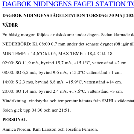
DAGBOK NIDINGENS FÅGELSTATION TO
DAGBOK
NIDINGENS FÅGELSTATIO
N TORSDAG 30 MAJ 202
VÄDER
En blåsig morgon följdes av åskskurar under dagen. Sedan klarnade det 
NEDERBÖRD: Kl. 08:00 0,7 mm under det senaste dygnet (08 igår till
MIN TEMP: + 14,6°C kl. 05, MAX TEMP: +18,4°C kl. 18.
02:00: SO 11,9 m/s, byvind 15,7 m/s, +15,1°C, vattenstånd +2 cm.
08:00: SO 6,5 m/s, byvind 9,6 m/s, +15,0°C vattenstånd +1 cm.
14:00: S 2,3 m/s, byvind 6,8 m/s, +15,9°C, vattenstånd +14 cm.
20:00: SO 1,4 m/s, byvind 2,4 m/s, +17,6°C, vattenstånd +3 cm.
Vindriktning, vindstyrka och temperatur hämtas från SMHI:s vädersta
Solen gick upp 04:30 och ner 21:51.
PERSONAL
Annica Nordin, Kim Larsson och Josefina Pehrson.