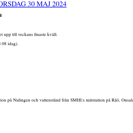
RSDAG 30 MAJ 2024
4
upp till veckans finaste kväll.
 08 idag).
tion på Nidingen och vattenstånd från SMHI:s mätstation på Råö, Onsala