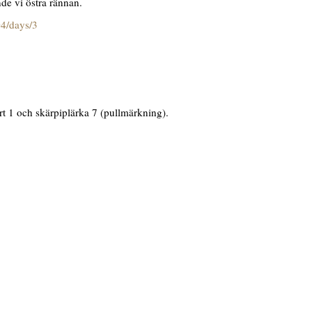
de vi östra rännan.
04/days/3
ärt 1 och skärpiplärka 7 (pullmärkning).