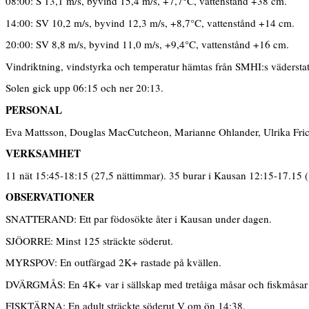
08:00: S 13,1 m/s, byvind 15,4 m/s, +7,7°C, vattenstånd +38 cm.
14:00: SV 10,2 m/s, byvind 12,3 m/s, +8,7°C, vattenstånd +14 cm.
20:00: SV 8,8 m/s, byvind 11,0 m/s, +9,4°C, vattenstånd +16 cm.
Vindriktning, vindstyrka och temperatur hämtas från SMHI:s vädersta
Solen gick upp 06:15 och ner 20:13.
PERSONAL
Eva Mattsson, Douglas MacCutcheon, Marianne Ohlander, Ulrika Fri
VERKSAMHET
11 nät 15:45-18:15 (27,5 nättimmar). 35 burar i Kausan 12:15-17.15 
OBSERVATIONER
SNATTERAND: Ett par födosökte åter i Kausan under dagen.
SJÖORRE: Minst 125 sträckte söderut.
MYRSPOV: En outfärgad 2K+ rastade på kvällen.
DVÄRGMÅS: En 4K+ var i sällskap med tretåiga måsar och fiskmåsar p
FISKTÄRNA: En adult sträckte söderut V om ön 14:38.