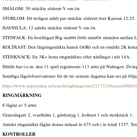
SMÅLOM: 30 sträckte söderut V om ön.
STORLOM: Ett troligen adult par sträckte söderut över Kausan 12:25. 
HAVSSULA: 12 adulta sträckte söderut V om ön.
STENFALK: En honfärgad flög snabbt förbi utanför stranden mellan L
KOLTRAST: Den färgringmärkta hanen Or/Rö och en omärkt 2K hona 
STENKNÄCK: En 3K+ hona ringmärktes efter nätfångst i nät 14A.
Hittills har t.o.m. den 11 april registrerats 113 arter på Nidingen. D
Samtliga fågelobservationer för de tre senaste dagarna kan ses på följ
https://www.artportalen.se/search/sightings/site/2117325/taxon/40001
RINGMÄRKNING
6 fåglar av 5 arter.
Gransångare 2, svarthätta 1, gärdsmyg 1, koltrast 1 och stenknäck 1.
Antalet ringmärkta fåglar denna månad är 475 och i år totalt 1337. Tota
KONTROLLER