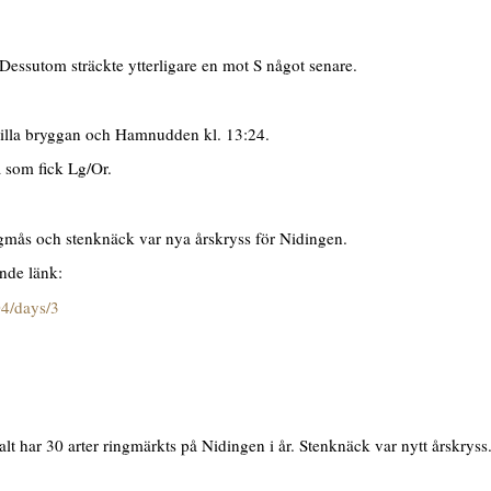
Dessutom sträckte ytterligare en mot S något senare.
illa bryggan och Hamnudden kl. 13:24.
som fick Lg/Or.
värgmås och stenknäck var nya årskryss för Nidingen.
ande länk:
04/days/3
lt har 30 arter ringmärkts på Nidingen i år. Stenknäck var nytt årskryss