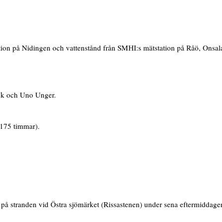
tion på Nidingen och vattenstånd från SMHI:s mätstation på Råö, Onsala
ck och Uno Unger.
(175 timmar).
å stranden vid Östra sjömärket (Rissastenen) under sena eftermiddage