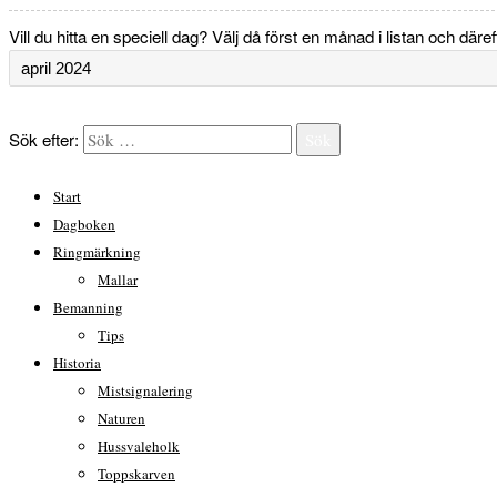
Vill du hitta en speciell dag? Välj då först en månad i listan och däre
Sök efter:
Sök
Start
Dagboken
Ringmärkning
Mallar
Bemanning
Tips
Historia
Mistsignalering
Naturen
Hussvaleholk
Toppskarven