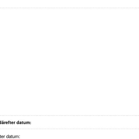
 därefter datum:
fter datum: