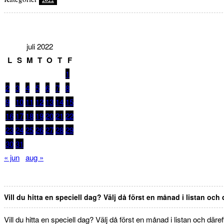
juli 2022
L
S
M
T
O
T
F
1
2
3
4
5
6
7
8
9
10
11
12
13
14
15
16
17
18
19
20
21
22
23
24
25
26
27
28
29
30
31
« jun
aug »
Vill du hitta en speciell dag? Välj då först en månad i listan och
Vill du hitta en speciell dag? Välj då först en månad i listan och däre