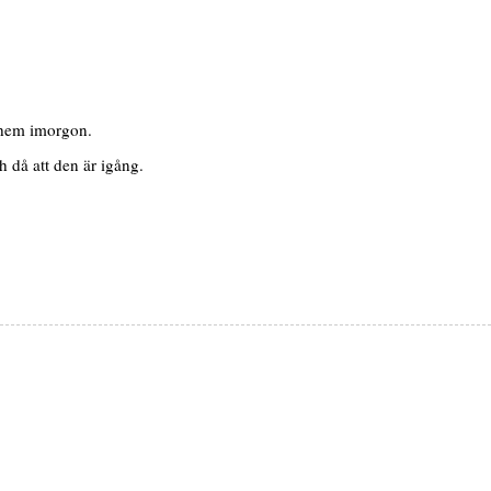
l hem imorgon.
 då att den är igång.