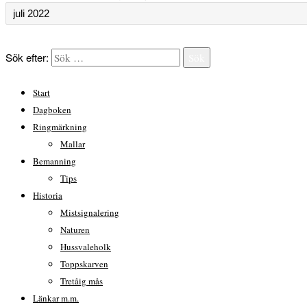
Sök efter:
Sök
Start
Dagboken
Ringmärkning
Mallar
Bemanning
Tips
Historia
Mistsignalering
Naturen
Hussvaleholk
Toppskarven
Tretåig mås
Länkar m.m.