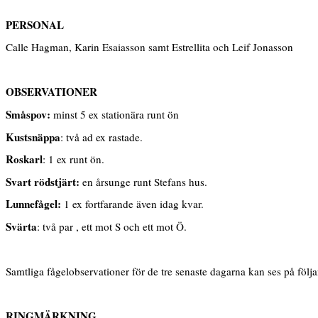
PERSONAL
Calle Hagman, Karin Esaiasson samt Estrellita och Leif Jonasson
OBSERVATIONER
Småspov:
minst 5 ex stationära runt ön
Kustsnäppa
: två ad ex rastade.
Roskarl
: 1 ex runt ön.
Svart rödstjärt:
en årsunge runt Stefans hus.
Lunnefågel:
1 ex fortfarande även idag kvar.
Svärta
: två par , ett mot S och ett mot Ö.
Samtliga fågelobservationer för de tre senaste dagarna kan ses på följ
RINGMÄRKNING