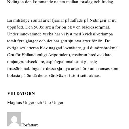
Nidingen den kommande natten mellan torsdag och fredag.
En milstolpe i antal arter fjärilar påträffade på Nidingen är nu
uppnådd. Den 500:e arten för ön blev en blåeldssorgmal.
Under innevarande vecka har vi lyst med kvicksilverlampa
totalt fyra gånger och det har gett sju nya arter för ön. De
övriga sex arterna blev naggad lövmätare, gul dunörtsbrokmal
(2:a för Halland enligt Artportalen), rostbrun bredvecklare,
timjangrundvecklare, aspbågpalpmal samt glansig
frossörtsmal. Inga av dessa sju nya arter bör kunna anses som
bofasta på ön då deras värdväxter i stort sett saknas.
VID DATORN
Magnus Unger och Uno Unger
Författare