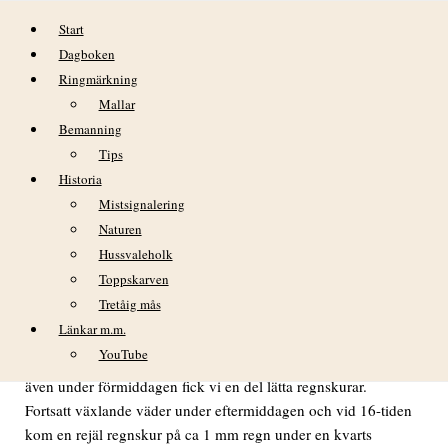
Hoppa till innehåll
Start
Dagboken
Ringmärkning
Mallar
Bemanning
Tips
Historia
DAGBOK NIDINGENS FÅGELSTATION
Mistsignalering
– TORSDAGEN 29 JULI 2021
Naturen
Hussvaleholk
Toppskarven
VÄDER
Tretåig mås
Länkar m.m.
Mestadels mulet från gryningen men senare på dagen i alla
YouTube
fall tidvis något uppklarnande. Redan från gryningen och
även under förmiddagen fick vi en del lätta regnskurar.
Fortsatt växlande väder under eftermiddagen och vid 16-tiden
kom en rejäl regnskur på ca 1 mm regn under en kvarts