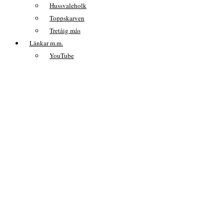
Hussvaleholk
Toppskarven
Tretåig mås
Länkar m.m.
YouTube