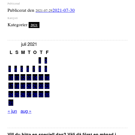
Publicerat den
2021-07-30
2021-07-29
Kategorier
2021
juli 2021
L
S
M
T
O
T
F
1
2
3
4
5
6
7
8
9
10
11
12
13
14
15
16
17
18
19
20
21
22
23
24
25
26
27
28
29
30
31
« jun
aug »
Vill du hitta en speciell dag? Välj då först en månad i