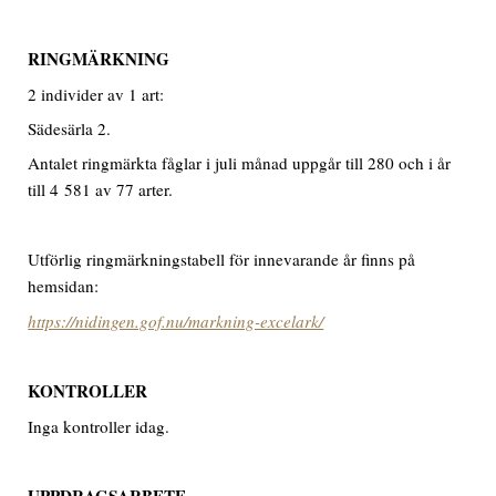
RINGMÄRKNING
2 individer av 1 art:
Sädesärla 2.
Antalet ringmärkta fåglar i juli månad uppgår till 280 och i år
till 4 581 av 77 arter.
Utförlig ringmärkningstabell för innevarande år finns på
hemsidan:
https://nidingen.gof.nu/markning-excelark/
KONTROLLER
Inga kontroller idag.
UPPDRAGSARBETE