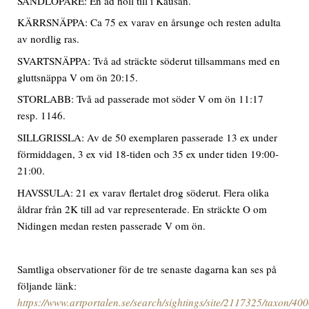
SANDLÖPARE: En ad höll till i Kausan.
KÄRRSNÄPPA: Ca 75 ex varav en årsunge och resten adulta
av nordlig ras.
SVARTSNÄPPA: Två ad sträckte söderut tillsammans med en
gluttsnäppa V om ön 20:15.
STORLABB: Två ad passerade mot söder V om ön 11:17
resp. 1146.
SILLGRISSLA: Av de 50 exemplaren passerade 13 ex under
förmiddagen, 3 ex vid 18-tiden och 35 ex under tiden 19:00-
21:00.
HAVSSULA: 21 ex varav flertalet drog söderut. Flera olika
åldrar från 2K till ad var representerade. En sträckte O om
Nidingen medan resten passerade V om ön.
Samtliga observationer för de tre senaste dagarna kan ses på
följande länk:
https://www.artportalen.se/search/sightings/site/2117325/taxon/40