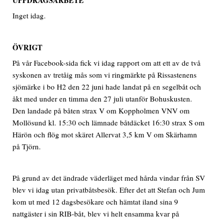
Inget idag.
ÖVRIGT
På vår Facebook-sida fick vi idag rapport om att ett av de två
syskonen av tretåig mås som vi ringmärkte på Rissastenens
sjömärke i bo H2 den 22 juni hade landat på en segelbåt och
åkt med under en timma den 27 juli utanför Bohuskusten.
Den landade på båten strax V om Koppholmen VNV om
Mollösund kl. 15:30 och lämnade båtdäcket 16:30 strax S om
Härön och flög mot skäret Allervat 3,5 km V om Skärhamn
på Tjörn.
På grund av det ändrade väderläget med hårda vindar från SV
blev vi idag utan privatbåtsbesök. Efter det att Stefan och Jum
kom ut med 12 dagsbesökare och hämtat iland sina 9
nattgäster i sin RIB-båt, blev vi helt ensamma kvar på