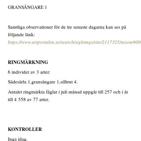
GRANSÅNGARE 1
Samtliga observationer för de tre senaste dagarna kan ses på
följande länk:
https://www.artportalen.se/search/sightings/site/2117325/taxon/40
RINGMÄRKNING
6 individer av 3 arter:
Sädesärla 1,gransångare 1,silltrut 4.
Antalet ringmärkta fåglar i juli månad uppgår till 257 och i år
till 4 558 av 77 arter.
KONTROLLER
Inga idag.