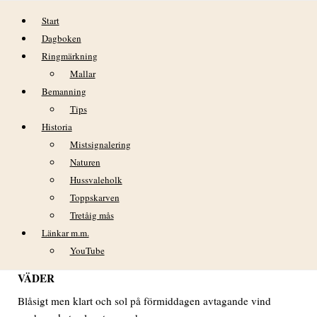
Hoppa till innehåll
Start
Dagboken
Ringmärkning
Mallar
Bemanning
Tips
Historia
DAGBOK NIDINGENS FÅGELSTATION
Mistsignalering
– TISDAGEN 20 JULI 2021
Naturen
Hussvaleholk
Toppskarven
DAGBOK NIDINGENS FÅGELSTATION – TISDAGEN
Tretåig mås
20 JULI 20
21
Länkar m.m.
YouTube
VÄDER
Blåsigt men klart och sol på förmiddagen avtagande vind