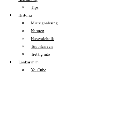
Tips
Historia
Mistsignalering
Naturen
Hussvaleholk
Toppskarven
Tretåig mås
Länkar m.m.
YouTube