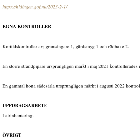
https://nidingen.gof.nu/2023-2-1/
EGNA KONTROLLER
Korttidskontroller av; gransångare 1, gärdsmyg 1 och rödhake 2.
En större strandpipare ursprungligen märkt i maj 2021 kontrollerades i
En gammal hona sädesärla ursprungligen märkt i augusti 2022 kontroll
UPPDRAGSARBETE
Latrinhantering.
ÖVRIGT