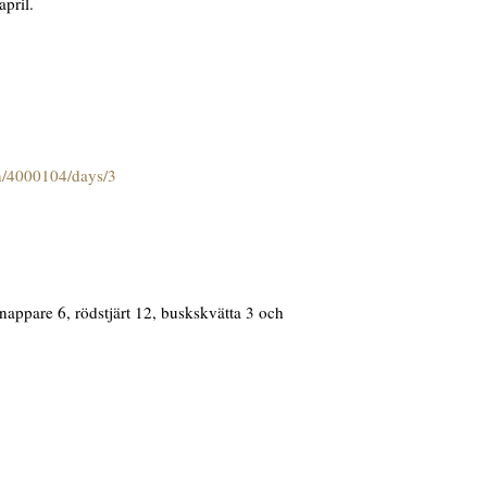
pril.
on/4000104/days/3
nappare 6, rödstjärt 12, buskskvätta 3 och