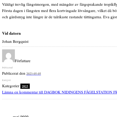
Väldigt trevlig fångstmorgon, med mängder av färgsprakande tropikflytt
Första dagen i fångsten med flera kortvingade lövsångare, vilket då bör
och gärdsmyg inte längre är de talrikaste rastande tättingarna. Eva gjor
Vid datorn
Johan Bergquist
Författare
Publicerat den
2023-05-05
Kategorier
2023
Lämna en kommentar
till DAGBOK NIDINGENS FÅGELSTATION F
maj 2023