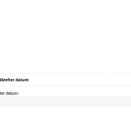
 därefter datum:
fter datum: