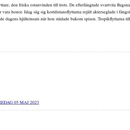
are, den friska ostanvinden till trots. De efterlängtade svartvita flugs
 vara honor. Idag såg sig kortdistansflyttarna rejält akterseglade i fång
de dagens hjälteinsats när hon städade bakom spisen. Tropikflyttarna till t
REDAG 05 MAJ 2023