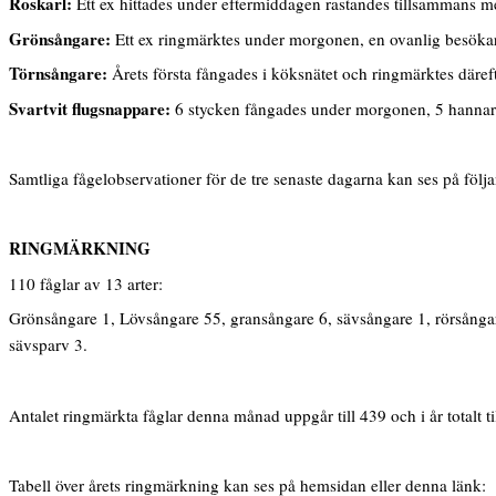
Roskarl:
Ett ex hittades under eftermiddagen rastandes tillsammans m
Grönsångare:
Ett ex ringmärktes under morgonen, en ovanlig besökar
Törnsångare:
Årets första fångades i köksnätet och ringmärktes däreft
Svartvit flugsnappare:
6 stycken fångades under morgonen, 5 hannar 
Samtliga fågelobservationer för de tre senaste dagarna kan ses på följ
RINGMÄRKNING
110 fåglar av 13 arter:
Grönsångare 1, Lövsångare 55, gransångare 6, sävsångare 1, rörsångare 
sävsparv 3.
Antalet ringmärkta fåglar denna månad uppgår till 439 och i år totalt ti
Tabell över årets ringmärkning kan ses på hemsidan eller denna länk: