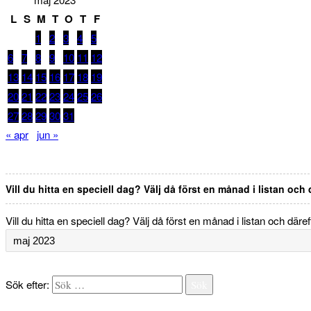
L
S
M
T
O
T
F
1
2
3
4
5
6
7
8
9
10
11
12
13
14
15
16
17
18
19
20
21
22
23
24
25
26
27
28
29
30
31
« apr
jun »
Vill du hitta en speciell dag? Välj då först en månad i listan och
Vill du hitta en speciell dag? Välj då först en månad i listan och däre
Sök efter:
Sök