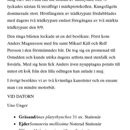
lyckades nästan få tresiffrigt i märkprotokollen. Kungsfågeln
dominerade stort. Höstfångsten av trädkrypare fördubblades
med dagens två trädkrypare endast föregångna av två märkta
trädkrypare den 9/9.
Den ringa blåsten lockade ut en del besökare. Först kom
Anders Magnusson med fru samt Mikael Käll och Rolf
Persson i den förstnämndes båt. De tog sig en promenad till
Ostudden och kunde utöka dagens artlista med stenfalk och
forsärla. Med sig hem fick Anders även nyupptagna potatis till
minst ett kok från den lilla odlingen han anlade i maj.
I övrigt besöktes vi av två kvinnliga kanotister och en ensam
man i en mindre motorbåt.
VID DATORN
Uno Unger
Gräsand
Anas platyrhynchos
31 ex. Stationär
Ejder
Somateria mollissima
Noterad Stationär