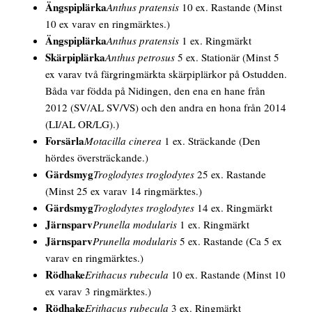
Ängspiplärka
Anthus pratensis
10 ex. Rastande
(Minst
10 ex varav en ringmärktes.)
Ängspiplärka
Anthus pratensis
1 ex. Ringmärkt
Skärpiplärka
Anthus petrosus
5 ex. Stationär
(Minst 5
ex varav två färgringmärkta skärpiplärkor på Ostudden.
Båda var födda på Nidingen, den ena en hane från
2012 (SV/AL SV/VS) och den andra en hona från 2014
(LI/AL OR/LG).)
Forsärla
Motacilla cinerea
1 ex. Sträckande
(Den
hördes översträckande.)
Gärdsmyg
Troglodytes troglodytes
25 ex. Rastande
(Minst 25 ex varav 14 ringmärktes.)
Gärdsmyg
Troglodytes troglodytes
14 ex. Ringmärkt
Järnsparv
Prunella modularis
1 ex. Ringmärkt
Järnsparv
Prunella modularis
5 ex. Rastande
(Ca 5 ex
varav en ringmärktes.)
Rödhake
Erithacus rubecula
10 ex. Rastande
(Minst 10
ex varav 3 ringmärktes.)
Rödhake
Erithacus rubecula
3 ex. Ringmärkt