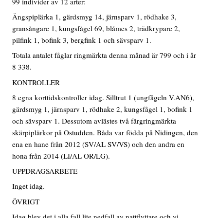
99 individer av 12 arter:
Ängspiplärka 1, gärdsmyg 14, järnsparv 1, rödhake 3,
gransångare 1, kungsfågel 69, blåmes 2, trädkrypare 2,
pilfink 1, bofink 3, bergfink 1 och sävsparv 1.
Totala antalet fåglar ringmärkta denna månad är 799 och i år
8 338.
KONTROLLER
8 egna korttidskontroller idag. Silltrut 1 (ungfågeln V.AN6),
gärdsmyg 1, järnsparv 1, rödhake 2, kungsfågel 1, bofink 1
och sävsparv 1. Dessutom avlästes två färgringmärkta
skärpiplärkor på Ostudden. Båda var födda på Nidingen, den
ena en hane från 2012 (SV/AL SV/VS) och den andra en
hona från 2014 (LI/AL OR/LG).
UPPDRAGSARBETE
Inget idag.
ÖVRIGT
Idag blev det i alla fall lite nedfall av nattflyttare och vi