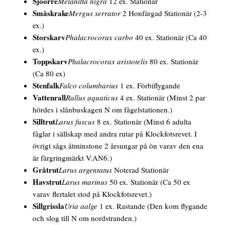
Sjöorre
Melanitta nigra
12 ex. Stationär
Småskrake
Mergus serrator
2
Honfärgad
Stationär
(2-3
ex.)
Storskarv
Phalacrocorax carbo
40 ex. Stationär
(Ca 40
ex.)
Toppskarv
Phalacrocorax aristotelis
80 ex. Stationär
(Ca 80 ex)
Stenfalk
Falco columbarius
1 ex. Förbiflygande
Vattenrall
Rallus aquaticus
4 ex. Stationär
(Minst 2 par
hördes i slånbuskagen N om fågelstationen.)
Silltrut
Larus fuscus
8 ex. Stationär
(Minst 6 adulta
fåglar i sällskap med andra rutar på Klockfotsrevet. I
övrigt sågs åtminstone 2 årsungar på ön varav den ena
är färgringmärkt V.AN6.)
Gråtrut
Larus argentatus
Noterad Stationär
Havstrut
Larus marinus
50 ex. Stationär
(Ca 50 ex
varav flertalet stod på Klockfotsrevet.)
Sillgrissla
Uria aalge
1 ex. Rastande
(Den kom flygande
och slog till N om nordstranden.)