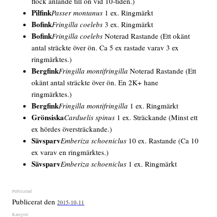
flock anlände till ön vid 10-tiden.)
Pilfink
Passer montanus
1 ex. Ringmärkt
Bofink
Fringilla coelebs
3 ex. Ringmärkt
Bofink
Fringilla coelebs
Noterad Rastande
(Ett okänt
antal sträckte över ön. Ca 5 ex rastade varav 3 ex
ringmärktes.)
Bergfink
Fringilla montifringilla
Noterad Rastande
(Ett
okänt antal sträckte över ön. En 2K+ hane
ringmärktes.)
Bergfink
Fringilla montifringilla
1 ex. Ringmärkt
Grönsiska
Carduelis spinus
1 ex. Sträckande
(Minst ett
ex hördes översträckande.)
Sävsparv
Emberiza schoeniclus
10 ex. Rastande
(Ca 10
ex varav en ringmärktes.)
Sävsparv
Emberiza schoeniclus
1 ex. Ringmärkt
Publicerat den
2015-10-11