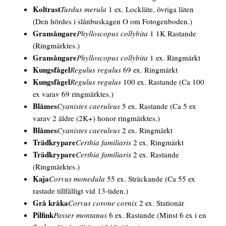
Koltrast
Turdus merula
1 ex. Lockläte, övriga läten
(Den hördes i slånbuskagen O om Fotogenboden.)
Gransångare
Phylloscopus collybita
1 1K Rastande
(Ringmärktes.)
Gransångare
Phylloscopus collybita
1 ex. Ringmärkt
Kungsfågel
Regulus regulus
69 ex. Ringmärkt
Kungsfågel
Regulus regulus
100 ex. Rastande
(Ca 100
ex varav 69 ringmärktes.)
Blåmes
Cyanistes caeruleus
5 ex. Rastande
(Ca 5 ex
varav 2 äldre (2K+) honor ringmärktes.)
Blåmes
Cyanistes caeruleus
2 ex. Ringmärkt
Trädkrypare
Certhia familiaris
2 ex. Ringmärkt
Trädkrypare
Certhia familiaris
2 ex. Rastande
(Ringmärktes.)
Kaja
Corvus monedula
55 ex. Sträckande
(Ca 55 ex
rastade tillfälligt vid 13-tiden.)
Grå kråka
Corvus corone cornix
2 ex. Stationär
Pilfink
Passer montanus
6 ex. Rastande
(Minst 6 ex i en