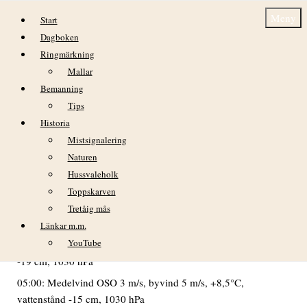
Hoppa till innehåll
Meny
Start
Dagboken
Ringmärkning
Mallar
Bemanning
Tips
Historia
Söndag 11 oktober
Mistsignalering
Naturen
DAGBOK NIDINGENS FÅGELSTATION – 2015
Hussvaleholk
VÄDER
Toppskarven
Mulet men god sikt från gryningen. Efter 11:00 växlande
Tretåig mås
molnighet och tidvis en del solsken.
Länkar m.m.
YouTube
02:00: Medelvind O 4 m/s, byvind 5 m/s, +7,9°C, vattenstånd
-19 cm, 1030 hPa
05:00: Medelvind OSO 3 m/s, byvind 5 m/s, +8,5°C,
vattenstånd -15 cm, 1030 hPa