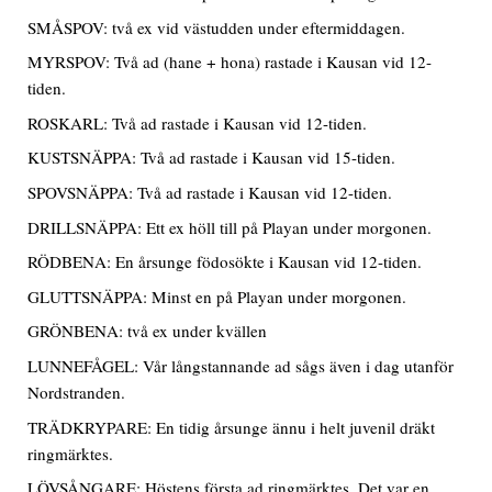
SMÅSPOV: två ex vid västudden under eftermiddagen.
MYRSPOV: Två ad (hane + hona) rastade i Kausan vid 12-
tiden.
ROSKARL: Två ad rastade i Kausan vid 12-tiden.
KUSTSNÄPPA: Två ad rastade i Kausan vid 15-tiden.
SPOVSNÄPPA: Två ad rastade i Kausan vid 12-tiden.
DRILLSNÄPPA: Ett ex höll till på Playan under morgonen.
RÖDBENA: En årsunge födosökte i Kausan vid 12-tiden.
GLUTTSNÄPPA: Minst en på Playan under morgonen.
GRÖNBENA: två ex under kvällen
LUNNEFÅGEL: Vår långstannande ad sågs även i dag utanför
Nordstranden.
TRÄDKRYPARE: En tidig årsunge ännu i helt juvenil dräkt
ringmärktes.
LÖVSÅNGARE: Höstens första ad ringmärktes. Det var en