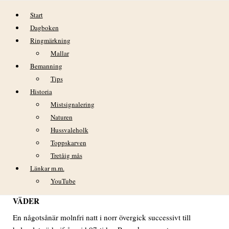
Hoppa till innehåll
Start
Dagboken
Ringmärkning
Mallar
Bemanning
Tips
Historia
DAGBOK NIDINGENS FÅGELSTATION
Mistsignalering
LÖRDAG 13 JULI 2024
Naturen
Hussvaleholk
Toppskarven
DAGBOK
NIDINGENS FÅGELSTATIO
N LÖRDAG 13
Tretåig mås
JULI 2024
Länkar m.m.
YouTube
VÄDER
En någotsånär molnfri natt i norr övergick successivt till