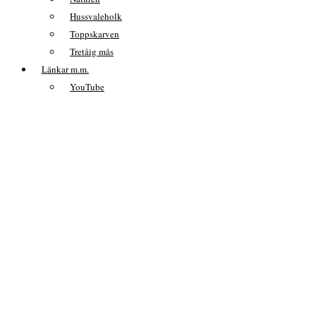
Hussvaleholk
Toppskarven
Tretåig mås
Länkar m.m.
YouTube