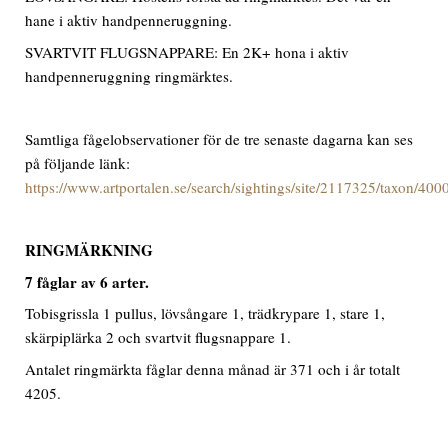
hane i aktiv handpenneruggning.
SVARTVIT FLUGSNAPPARE: En 2K+ hona i aktiv
handpenneruggning ringmärktes.
Samtliga fågelobservationer för de tre senaste dagarna kan ses
på följande länk:
https://www.artportalen.se/search/sightings/site/2117325/taxon/40
RINGMÄRKNING
7
fåglar av
6
arter.
Tobisgrissla 1 pullus, lövsångare 1, trädkrypare 1, stare 1,
skärpiplärka 2 och svartvit flugsnappare 1.
Antalet ringmärkta fåglar denna månad är 371 och i år totalt
4205.