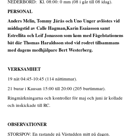
NEDERBÖRD: Kl. 08:00: 0 mm (08 i går till 08 idag).
PERSONAL
Anders Melin, Tommy Järås och Uno Unger
avlöstes vid
middagstid av Calle Hagman,Karin Esaiasson samt
Estrellita och Leif Jonasson som kom med Fågelstationens
båt där Thomas Haraldsson stod vid rodret tillsammans
med dagens medhjälpare Bert Westerberg.
VERKSAMHET
19 nät 04:45-10:45 (114 nättimmar).
21 burar i Kausan 15:00 till 20:00 (205 burtimmar).
Ringmärkningarna och kontroller för maj och juni är kollade
och inskickade till RC.
OBSERVATIONER
STORSPOV: En rastande på Västudden mitt på dagen.