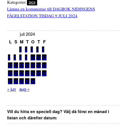
Kategorier
2024
Lämna en kommentar
till DAGBOK NIDINGENS
FÅGELSTATION TISDAG 9 JULI 2024
juli 2024
L
S
M
T
O
T
F
1
2
3
4
5
6
7
8
9
10
11
12
13
14
15
16
17
18
19
20
21
22
23
24
25
26
27
28
29
30
31
« jun
aug »
Vill du hitta en speciell dag? Välj då först en månad i
listan och därefter datum: