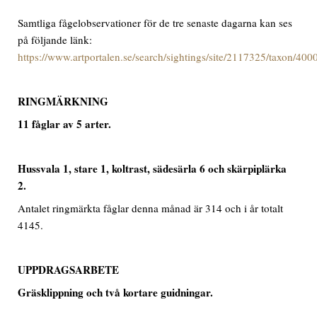
Samtliga fågelobservationer för de tre senaste dagarna kan ses
på följande länk:
https://www.artportalen.se/search/sightings/site/2117325/taxon/40
RINGMÄRKNING
11
fåg
lar
av
5
art
er
.
Hussvala 1, stare 1, koltrast, sädesärla 6 och skärpiplärka
2.
Antalet ringmärkta fåglar denna månad är 314 och i år totalt
4145.
UPPDRAGSARBETE
Gräsklippning och två kortare guidningar.