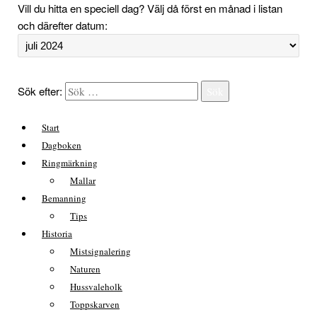
Vill du hitta en speciell dag? Välj då först en månad i listan
och därefter datum:
Sök efter:
Sök
Start
Dagboken
Ringmärkning
Mallar
Bemanning
Tips
Historia
Mistsignalering
Naturen
Hussvaleholk
Toppskarven