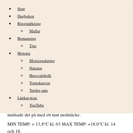
Hoppa till innehåll
Start
Dagboken
Ringmärkning
Mallar
Bemanning
Tips
Historia
DAGBOK NIDINGENS FÅGELSTATION
Mistsignalering
TISDAG 9 JULI 2024
Naturen
Hussvaleholk
Toppskarven
VÄDER
Tretåig mås
Länkar m.m.
”Tumlarväder” mer eller mindre hela dagen. Morgonen och
YouTube
förmiddagen klar och avtagande svag vind. Runt lunchtid
mulnade det på med ett tunt molntäcke.
MIN TEMP: + 13,8°C kl. 03 MAX TEMP: +18,0°C kl. 14
och 16.