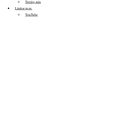
Tretåig mås
Länkar m.m.
YouTube