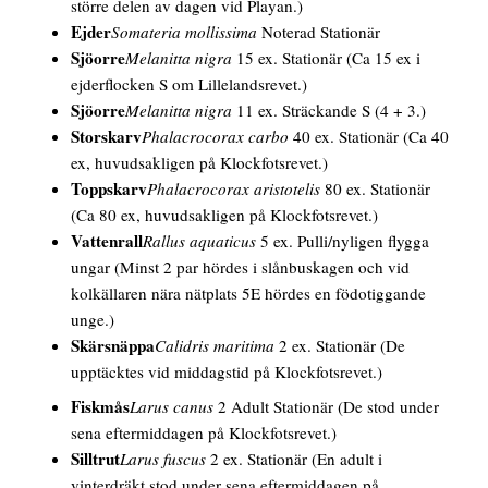
större delen av dagen vid Playan.)
Ejder
Somateria mollissima
Noterad Stationär
Sjöorre
Melanitta nigra
15 ex. Stationär
(Ca 15 ex i
ejderflocken S om Lillelandsrevet.)
Sjöorre
Melanitta nigra
11 ex. Sträckande S
(4 + 3.)
Storskarv
Phalacrocorax carbo
40 ex. Stationär
(Ca 40
ex, huvudsakligen på Klockfotsrevet.)
Toppskarv
Phalacrocorax aristotelis
80 ex. Stationär
(Ca 80 ex, huvudsakligen på Klockfotsrevet.)
Vattenrall
Rallus aquaticus
5 ex. Pulli/nyligen flygga
ungar
(Minst 2 par hördes i slånbuskagen och vid
kolkällaren nära nätplats 5E hördes en födotiggande
unge.)
Skärsnäppa
Calidris maritima
2 ex. Stationär
(De
upptäcktes vid middagstid på Klockfotsrevet.)
Fiskmås
Larus canus
2 Adult Stationär
(De stod under
sena eftermiddagen på Klockfotsrevet.)
Silltrut
Larus fuscus
2 ex. Stationär
(En adult i
vinterdräkt stod under sena eftermiddagen på