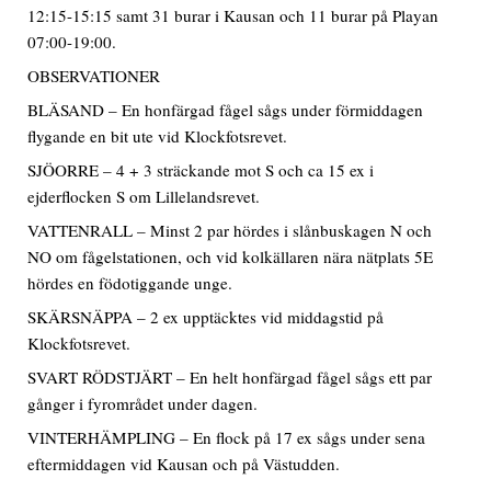
12:15-15:15 samt 31 burar i Kausan och 11 burar på Playan
07:00-19:00.
OBSERVATIONER
BLÄSAND – En honfärgad fågel sågs under förmiddagen
flygande en bit ute vid Klockfotsrevet.
SJÖORRE – 4 + 3 sträckande mot S och ca 15 ex i
ejderflocken S om Lillelandsrevet.
VATTENRALL – Minst 2 par hördes i slånbuskagen N och
NO om fågelstationen, och vid kolkällaren nära nätplats 5E
hördes en födotiggande unge.
SKÄRSNÄPPA – 2 ex upptäcktes vid middagstid på
Klockfotsrevet.
SVART RÖDSTJÄRT – En helt honfärgad fågel sågs ett par
gånger i fyrområdet under dagen.
VINTERHÄMPLING – En flock på 17 ex sågs under sena
eftermiddagen vid Kausan och på Västudden.