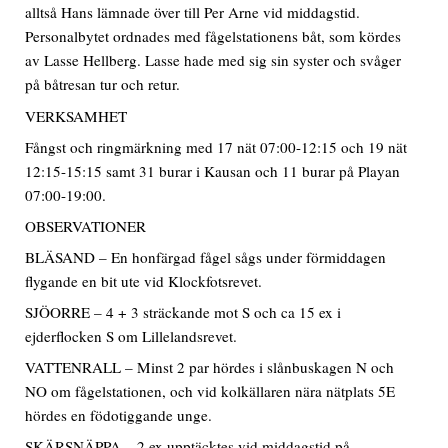
alltså Hans lämnade över till Per Arne vid middagstid.
Personalbytet ordnades med fågelstationens båt, som kördes
av Lasse Hellberg. Lasse hade med sig sin syster och svåger
på båtresan tur och retur.
VERKSAMHET
Fångst och ringmärkning med 17 nät 07:00-12:15 och 19 nät
12:15-15:15 samt 31 burar i Kausan och 11 burar på Playan
07:00-19:00.
OBSERVATIONER
BLÄSAND – En honfärgad fågel sågs under förmiddagen
flygande en bit ute vid Klockfotsrevet.
SJÖORRE – 4 + 3 sträckande mot S och ca 15 ex i
ejderflocken S om Lillelandsrevet.
VATTENRALL – Minst 2 par hördes i slånbuskagen N och
NO om fågelstationen, och vid kolkällaren nära nätplats 5E
hördes en födotiggande unge.
SKÄRSNÄPPA – 2 ex upptäcktes vid middagstid på