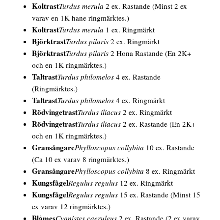
Koltrast
Turdus merula
2 ex. Rastande
(Minst 2 ex
varav en 1K hane ringmärktes.)
Koltrast
Turdus merula
1 ex. Ringmärkt
Björktrast
Turdus pilaris
2 ex. Ringmärkt
Björktrast
Turdus pilaris
2
Hona
Rastande
(En 2K+
och en 1K ringmärktes.)
Taltrast
Turdus philomelos
4 ex. Rastande
(Ringmärktes.)
Taltrast
Turdus philomelos
4 ex. Ringmärkt
Rödvingetrast
Turdus iliacus
2 ex. Ringmärkt
Rödvingetrast
Turdus iliacus
2 ex. Rastande
(En 2K+
och en 1K ringmärktes.)
Gransångare
Phylloscopus collybita
10 ex. Rastande
(Ca 10 ex varav 8 ringmärktes.)
Gransångare
Phylloscopus collybita
8 ex. Ringmärkt
Kungsfågel
Regulus regulus
12 ex. Ringmärkt
Kungsfågel
Regulus regulus
15 ex. Rastande
(Minst 15
ex varav 12 ringmärktes.)
Blåmes
Cyanistes caeruleus
2 ex. Rastande
(2 ex varav