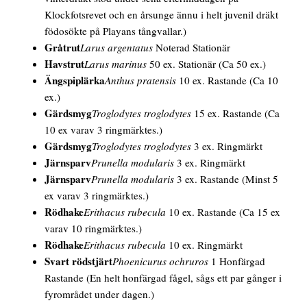
Klockfotsrevet och en årsunge ännu i helt juvenil dräkt
födosökte på Playans tångvallar.)
Gråtrut
Larus argentatus
Noterad Stationär
Havstrut
Larus marinus
50 ex. Stationär
(Ca 50 ex.)
Ängspiplärka
Anthus pratensis
10 ex. Rastande
(Ca 10
ex.)
Gärdsmyg
Troglodytes troglodytes
15 ex. Rastande
(Ca
10 ex varav 3 ringmärktes.)
Gärdsmyg
Troglodytes troglodytes
3 ex. Ringmärkt
Järnsparv
Prunella modularis
3 ex. Ringmärkt
Järnsparv
Prunella modularis
3 ex. Rastande
(Minst 5
ex varav 3 ringmärktes.)
Rödhake
Erithacus rubecula
10 ex. Rastande
(Ca 15 ex
varav 10 ringmärktes.)
Rödhake
Erithacus rubecula
10 ex. Ringmärkt
Svart rödstjärt
Phoenicurus ochruros
1
Honfärgad
Rastande
(En helt honfärgad fågel, sågs ett par gånger i
fyrområdet under dagen.)