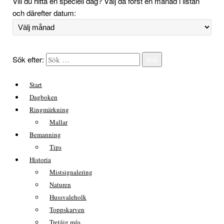
Vill du hitta en speciell dag? Välj då först en månad i listan
och därefter datum:
Sök efter:
Sök
Start
Dagboken
Ringmärkning
Mallar
Bemanning
Tips
Historia
Mistsignalering
Naturen
Hussvaleholk
Toppskarven
Tretåig mås