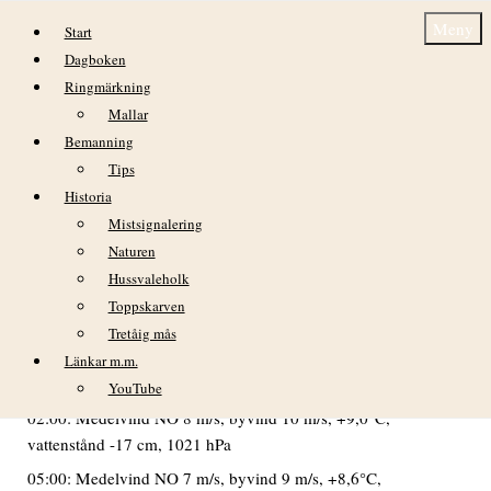
Hoppa till innehåll
Meny
Start
Dagboken
Ringmärkning
Mallar
Bemanning
Tips
Historia
lördag 17 oktober
Mistsignalering
Naturen
DAGBOK NIDINGENS FÅGELSTATION – 2015
Hussvaleholk
VÄDER
Toppskarven
Efter en helmulen natt följde en mulen och gråtrist dag.
Tretåig mås
Måttlig till ganska dålig sikt och kusten innanför Nidingen
Länkar m.m.
kunde tidvis knappt skönjas.
YouTube
02:00: Medelvind NO 8 m/s, byvind 10 m/s, +9,0°C,
vattenstånd -17 cm, 1021 hPa
05:00: Medelvind NO 7 m/s, byvind 9 m/s, +8,6°C,