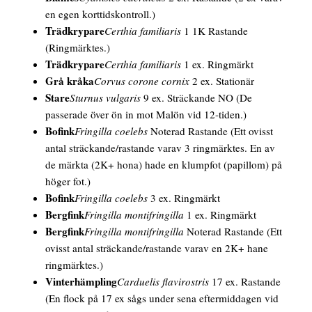
en egen korttidskontroll.)
Trädkrypare
Certhia familiaris
1 1K Rastande
(Ringmärktes.)
Trädkrypare
Certhia familiaris
1 ex. Ringmärkt
Grå kråka
Corvus corone cornix
2 ex. Stationär
Stare
Sturnus vulgaris
9 ex. Sträckande NO
(De
passerade över ön in mot Malön vid 12-tiden.)
Bofink
Fringilla coelebs
Noterad Rastande
(Ett ovisst
antal sträckande/rastande varav 3 ringmärktes. En av
de märkta (2K+ hona) hade en klumpfot (papillom) på
höger fot.)
Bofink
Fringilla coelebs
3 ex. Ringmärkt
Bergfink
Fringilla montifringilla
1 ex. Ringmärkt
Bergfink
Fringilla montifringilla
Noterad Rastande
(Ett
ovisst antal sträckande/rastande varav en 2K+ hane
ringmärktes.)
Vinterhämpling
Carduelis flavirostris
17 ex. Rastande
(En flock på 17 ex sågs under sena eftermiddagen vid