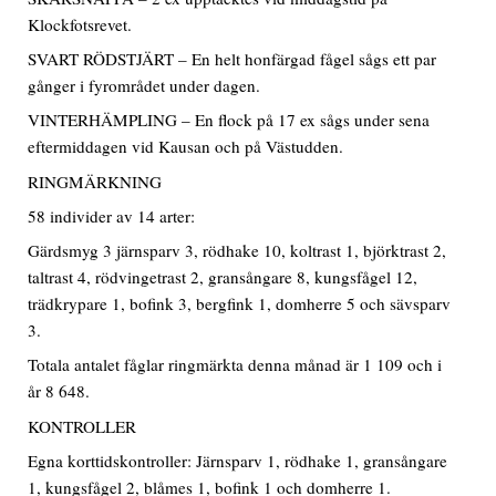
Klockfotsrevet.
SVART RÖDSTJÄRT – En helt honfärgad fågel sågs ett par
gånger i fyrområdet under dagen.
VINTERHÄMPLING – En flock på 17 ex sågs under sena
eftermiddagen vid Kausan och på Västudden.
RINGMÄRKNING
58 individer av 14 arter:
Gärdsmyg 3 järnsparv 3, rödhake 10, koltrast 1, björktrast 2,
taltrast 4, rödvingetrast 2, gransångare 8, kungsfågel 12,
trädkrypare 1, bofink 3, bergfink 1, domherre 5 och sävsparv
3.
Totala antalet fåglar ringmärkta denna månad är 1 109 och i
år 8 648.
KONTROLLER
Egna korttidskontroller: Järnsparv 1, rödhake 1, gransångare
1, kungsfågel 2, blåmes 1, bofink 1 och domherre 1.