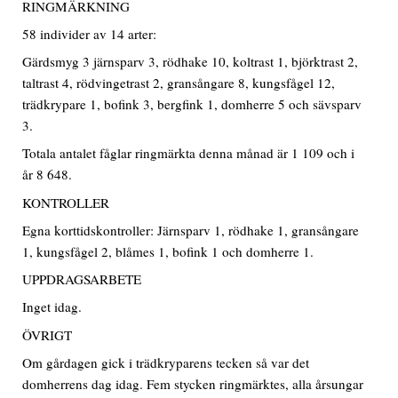
RINGMÄRKNING
58 individer av 14 arter:
Gärdsmyg 3 järnsparv 3, rödhake 10, koltrast 1, björktrast 2,
taltrast 4, rödvingetrast 2, gransångare 8, kungsfågel 12,
trädkrypare 1, bofink 3, bergfink 1, domherre 5 och sävsparv
3.
Totala antalet fåglar ringmärkta denna månad är 1 109 och i
år 8 648.
KONTROLLER
Egna korttidskontroller: Järnsparv 1, rödhake 1, gransångare
1, kungsfågel 2, blåmes 1, bofink 1 och domherre 1.
UPPDRAGSARBETE
Inget idag.
ÖVRIGT
Om gårdagen gick i trädkryparens tecken så var det
domherrens dag idag. Fem stycken ringmärktes, alla årsungar