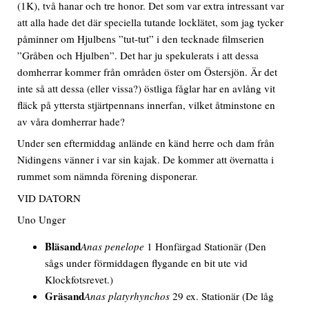
(1K), två hanar och tre honor. Det som var extra intressant var
att alla hade det där speciella tutande locklätet, som jag tycker
påminner om Hjulbens ”tut-tut” i den tecknade filmserien
”Gråben och Hjulben”. Det har ju spekulerats i att dessa
domherrar kommer från områden öster om Östersjön. Är det
inte så att dessa (eller vissa?) östliga fåglar har en avlång vit
fläck på yttersta stjärtpennans innerfan, vilket åtminstone en
av våra domherrar hade?
Under sen eftermiddag anlände en känd herre och dam från
Nidingens vänner i var sin kajak. De kommer att övernatta i
rummet som nämnda förening disponerar.
VID DATORN
Uno Unger
Bläsand
Anas penelope
1
Honfärgad
Stationär
(Den
sågs under förmiddagen flygande en bit ute vid
Klockfotsrevet.)
Gräsand
Anas platyrhynchos
29 ex. Stationär
(De låg