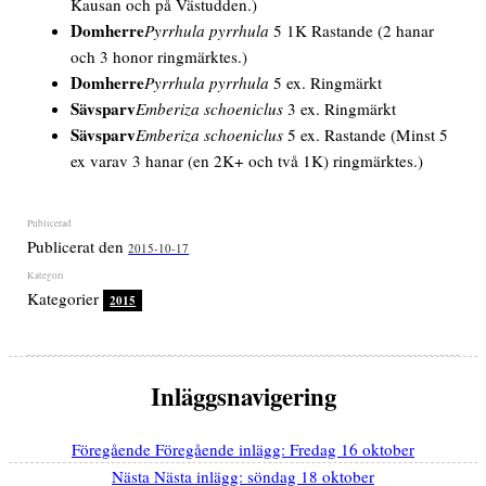
Kausan och på Västudden.)
Domherre
Pyrrhula pyrrhula
5 1K Rastande
(2 hanar
och 3 honor ringmärktes.)
Domherre
Pyrrhula pyrrhula
5 ex. Ringmärkt
Sävsparv
Emberiza schoeniclus
3 ex. Ringmärkt
Sävsparv
Emberiza schoeniclus
5 ex. Rastande
(Minst 5
ex varav 3 hanar (en 2K+ och två 1K) ringmärktes.)
Publicerat den
2015-10-17
Kategorier
2015
Inläggsnavigering
Föregående
Föregående inlägg:
Fredag 16 oktober
Nästa
Nästa inlägg:
söndag 18 oktober