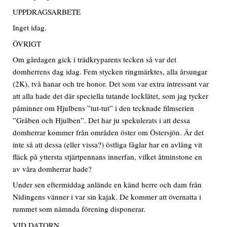
UPPDRAGSARBETE
Inget idag.
ÖVRIGT
Om gårdagen gick i trädkryparens tecken så var det
domherrens dag idag. Fem stycken ringmärktes, alla årsungar
(2K), två hanar och tre honor. Det som var extra intressant var
att alla hade det där speciella tutande locklätet, som jag tycker
påminner om Hjulbens ”tut-tut” i den tecknade filmserien
”Gråben och Hjulben”. Det har ju spekulerats i att dessa
domherrar kommer från områden öster om Östersjön. Är det
inte så att dessa (eller vissa?) östliga fåglar har en avlång vit
fläck på yttersta stjärtpennans innerfan, vilket åtminstone en
av våra domherrar hade?
Under sen eftermiddag anlände en känd herre och dam från
Nidingens vänner i var sin kajak. De kommer att övernatta i
rummet som nämnda förening disponerar.
VID DATORN