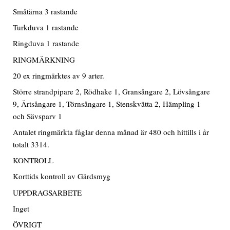
Småtärna 3 rastande
Turkduva 1 rastande
Ringduva 1 rastande
RINGMÄRKNING
20 ex ringmärktes av 9 arter.
Större strandpipare 2, Rödhake 1, Gransångare 2, Lövsångare
9, Ärtsångare 1, Törnsångare 1, Stenskvätta 2, Hämpling 1
och Sävsparv 1
Antalet ringmärkta fåglar denna månad är 480 och hittills i år
totalt 3314.
KONTROLL
Korttids kontroll av Gärdsmyg
UPPDRAGSARBETE
Inget
ÖVRIGT