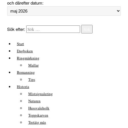
och därefter datum:
Sök efter:
Sök
Start
Dagboken
Ringmärkning
Mallar
Bemanning
Tips
Historia
Mistsignalering
Naturen
Hussvaleholk
Toppskarven
Tretåig mås