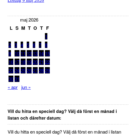
Lördag 9 maj 2026
maj 2026
L
S
M
T
O
T
F
1
2
3
4
5
6
7
8
9
10
11
12
13
14
15
16
17
18
19
20
21
22
23
24
25
26
27
28
29
30
31
« apr
jun »
Vill du hitta en speciell dag? Välj då först en månad i
listan och därefter datum:
Vill du hitta en speciell dag? Välj då först en månad i listan