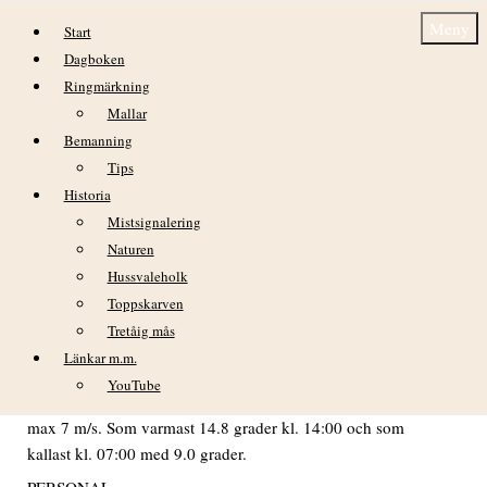
Hoppa till innehåll
Meny
Start
Dagboken
Ringmärkning
Mallar
Bemanning
Tips
Historia
Dagbok Nidingens Fågelstation – Lördag 9
Mistsignalering
maj 2026
Naturen
Hussvaleholk
Toppskarven
Tretåig mås
Länkar m.m.
VÄDER
YouTube
I stort sett molnfritt hela dagen. Svaga växande vindar med
max 7 m/s. Som varmast 14.8 grader kl. 14:00 och som
kallast kl. 07:00 med 9.0 grader.