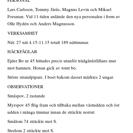
PERSONAL
Lars Carlsson, Tommy Järås, Magnus Levin och Mikael
Forsman. Vid 11-tiden anlände den nya personalen i form av
Olle Hydén och Anders Magnusson.
VERKSAMHET
Nät: 27 nät 4.15-11.15 totalt 189 nättimmar.
HÄCKFÅGLAR
Ejder Bo nr 45 hittades precis utanför trädgårdsfållans mur
mot hamnen. Honan gick av tomt bo.
Större strandpipare. I boet bakom dasset märktes 2 ungar.
OBSERVATIONER
Småspov, 2 rastande
Myrspov 45 flög fram och tillbaka mellan västudden och öst
udden i många timmar innan de sträckte norrut
Smålom 74 sträckte mot S.
Storlom 2 sträckte mot S.