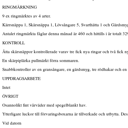
RINGMÄRKNING
9 ex ringmärktes av 4 arter.
Kärrsnäppa 1, Skärsnäppa 1, Lövsångare 5, Svarthätta 1 och Gärdsmy
Antalet ringmärkta fåglar denna månad är 460 och hittills i år totalt 32
KONTROLL
Åtta skärsnäppor kontrollerade varav tre fick nya ringar och två fick
En skärpiplärka pullmärkt förra sommaren.
Snabbkontroller av en gransångare, en gärdsmyg, tre rödhakar och en 
UPPDRAGSARBETE
Intet
ÖVRIGT
Osannolikt fint vårväder med spegelblankt hav.
Ytterligare luckor till förvaringsboxarna är tillverkade och utbytta. D
Vid datorn