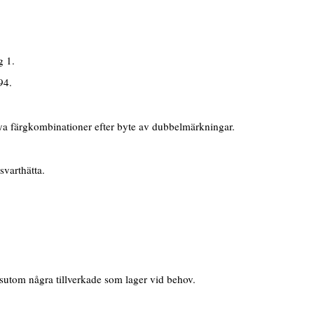
g 1.
94.
 nya färgkombinationer efter byte av dubbelmärkningar.
svarthätta.
essutom några tillverkade som lager vid behov.