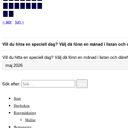
23
24
25
26
27
28
29
30
31
« apr
jun »
Vill du hitta en speciell dag? Välj då först en månad i listan och
Vill du hitta en speciell dag? Välj då först en månad i listan och däre
Sök efter:
Sök
Start
Dagboken
Ringmärkning
Mallar
Bemanning