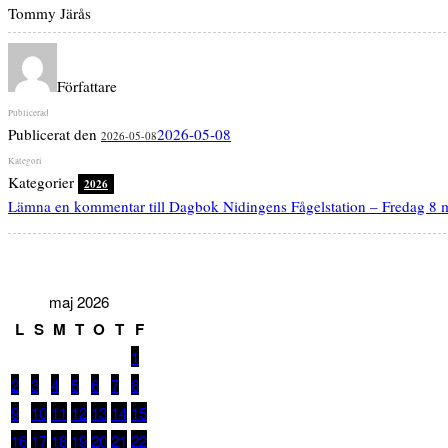
Tommy Järås
Författare
Publicerat den
2026-05-08
2026-05-08
Kategorier
2026
Lämna en kommentar
till Dagbok Nidingens Fågelstation – Fredag 8 
maj 2026
L
S
M
T
O
T
F
1
2
3
4
5
6
7
8
9
10
11
12
13
14
15
16
17
18
19
20
21
22