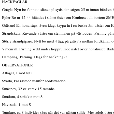
HÄCKFÅGLAR
Grågås Nytt bo funnet i slånet på sydsidan stigen 25 m innan bänken b
Ejder Bo nr 42-44 hittades i slånet öster om Kruthuset till bortom SMH
Gräsand En hona sågs, även idag, krypa in i en buske 5m väster om K
Strandskata. Ruvande väster om stenmalen på västudden. Parning på
Större strandpipare. Nytt bo med 4 ägg på gräsyta mellan Jordkällan 
Vattenrall. Parning sedd under hopprullade nätet öster hönshuset. Båd
Hämpling. Parning. Dags för häckning??
OBSERVATIONER
Alfågel, 1 mot NO
Svärta, Par rastade utanför nordstranden
Småspov, 32 ex varav 15 rastade.
Smålom, 4 sträckte mot S.
Havssula, 1 mot S
Tumlare, ca 8 individer sågs när det var nästan stiltje. Mestadels öster