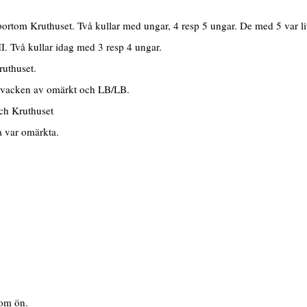
ortom Kruthuset. Två kullar med ungar, 4 resp 5 ungar. De med 5 var lit
I. Två kullar idag med 3 resp 4 ungar.
ruthuset.
 svacken av omärkt och LB/LB.
och Kruthuset
a var omärkta.
 om ön.