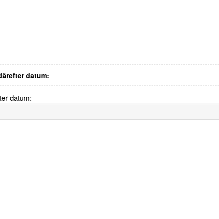
 därefter datum:
fter datum: