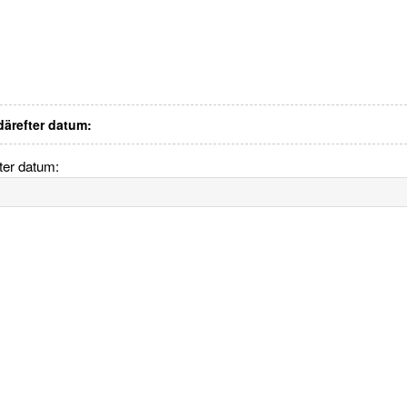
 därefter datum:
fter datum: