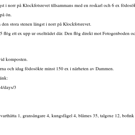
gst i norr på Klockfotsrevet tillsammans med en roskarl och 6 ex födosö
på ön.
n stora stenen längst i norr på Klockfotsrevet.
 ett ex upp ur oxelträdet där. Den flög direkt mot Fotogenboden och 
 vid komposten.
rna och idag födosökte minst 150 ex i närheten av Dammen.
länk:
04/days/3
arthätta 1, gransångare 4, kungsfågel 4, blåmes 35, talgoxe 12, bofink 