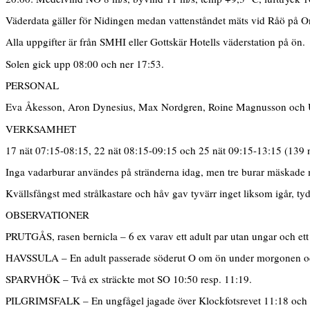
Väderdata gäller för Nidingen medan vattenståndet mäts vid Råö på O
Alla uppgifter är från SMHI eller Gottskär Hotells väderstation på ön.
Solen gick upp 08:00 och ner 17:53.
PERSONAL
Eva Åkesson, Aron Dynesius, Max Nordgren, Roine Magnusson och 
VERKSAMHET
17 nät 07:15-08:15, 22 nät 08:15-09:15 och 25 nät 09:15-13:15 (139 
Inga vadarburar användes på stränderna idag, men tre burar mäskade me
Kvällsfångst med strålkastare och håv gav tyvärr inget liksom igår, t
OBSERVATIONER
PRUTGÅS, rasen bernicla – 6 ex varav ett adult par utan ungar och e
HAVSSULA – En adult passerade söderut O om ön under morgonen och 
SPARVHÖK – Två ex sträckte mot SO 10:50 resp. 11:19.
PILGRIMSFALK – En ungfågel jagade över Klockfotsrevet 11:18 och fö