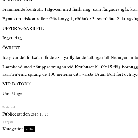
Främmande kontroll: Talgoxen med finsk ring, som fångades igår, kont
Egna korttidskontroller: Gärdsmyg 1, rödhake 3, svarthätta 2, kungsfå
UPPDRAGSARBETE
Inget idag.
ÖVRIGT
Idag var det fortsatt inflöde av nya flyttande tättingar till Nidingen, i
I samband med nätuppsättningen vid Kruthuset kl. 09:15 flög hornugg
assistenterna sprang de 100 meterna dit i värsta Usain Bolt-fart och ly
VID DATORN
Uno Unger
Publicerat den
2016-10-20
Kategorier
2016