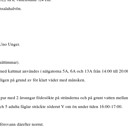
nsalahalvön.
Uno Unger.
nättimmar).
d kattmat användes i nätgatorna 5A, 6A och 13A från 14:00 till 20:00 f
ydligen på grund av för klart väder med månsken.
tt par med 2 årsungar födosökte på stränderna och på grunt vatten mel
5 adulta fåglar sträckte söderut V om ön under tiden 16:00-17:00.
rsvann därefter norrut.