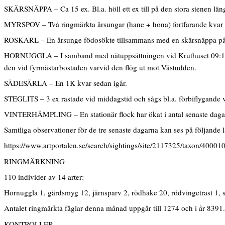
SKÄRSNÄPPA – Ca 15 ex. Bl.a. höll ett ex till på den stora stenen län
MYRSPOV – Två ringmärkta årsungar (hane + hona) fortfarande kvar 
ROSKARL – En årsunge födosökte tillsammans med en skärsnäppa på de
HORNUGGLA – I samband med nätuppsättningen vid Kruthuset 09:15 flög
den vid fyrmästarbostaden varvid den flög ut mot Västudden.
SÄDESÄRLA – En 1K kvar sedan igår.
STEGLITS – 3 ex rastade vid middagstid och sågs bl.a. förbiflygande
VINTERHÄMPLING – En stationär flock har ökat i antal senaste daga
Samtliga observationer för de tre senaste dagarna kan ses på följande 
https://www.artportalen.se/search/sightings/site/2117325/taxon/40001
RINGMÄRKNING
110 individer av 14 arter:
Hornuggla 1, gärdsmyg 12, järnsparv 2, rödhake 20, rödvingetrast 1, sv
Antalet ringmärkta fåglar denna månad uppgår till 1274 och i år 8391.
KONTROLLER