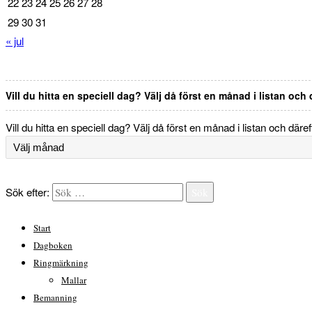
22
23
24
25
26
27
28
29
30
31
« jul
Vill du hitta en speciell dag? Välj då först en månad i listan och
Vill du hitta en speciell dag? Välj då först en månad i listan och däre
Sök efter:
Sök
Start
Dagboken
Ringmärkning
Mallar
Bemanning