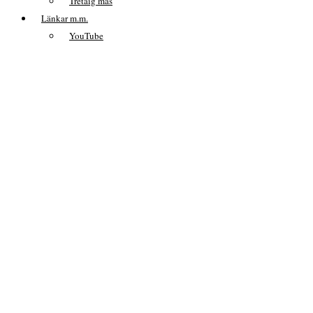
Tretåig mås
Länkar m.m.
YouTube