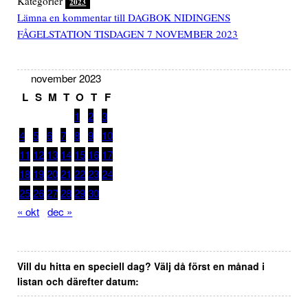
Kategorier
2023
Lämna en kommentar
till DAGBOK NIDINGENS
FÅGELSTATION TISDAGEN 7 NOVEMBER 2023
november 2023
L
S
M
T
O
T
F
1
2
3
4
5
6
7
8
9
10
11
12
13
14
15
16
17
18
19
20
21
22
23
24
25
26
27
28
29
30
« okt
dec »
Vill du hitta en speciell dag? Välj då först en månad i
listan och därefter datum: