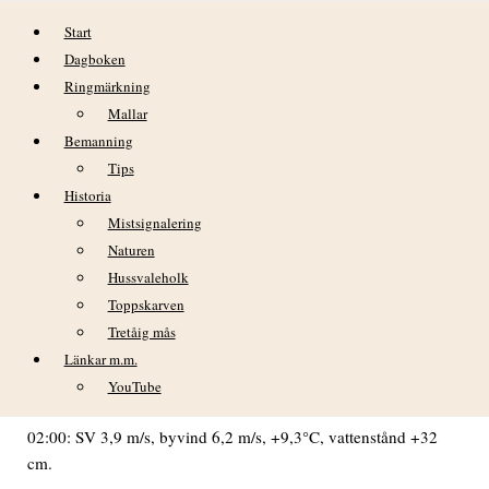
Hoppa till innehåll
Start
Dagboken
Ringmärkning
Mallar
Bemanning
Tips
Historia
DAGBOK NIDINGENS FÅGELSTATION
Mistsignalering
TISDAGEN 7 NOVEMBER 2023
Naturen
Hussvaleholk
VÄDER
Toppskarven
Tretåig mås
Mulet och lätt regn på morgonen. Därefter uppklarnande.
Länkar m.m.
NEDERBÖRD: Kl. 08: 0,5 mm regn (kl. 08-08).
YouTube
MIN TEMP: +9,0°C kl. 08. MAX TEMP: +10,0°C kl. 19.
02:00: SV 3,9 m/s, byvind 6,2 m/s, +9,3°C, vattenstånd +32
cm.