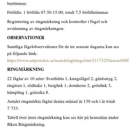
burtimmar.
Fröfälla: 1 fröfälla 07.30-15.00, totalt 7,5 fröfälletimmar.
Registrering av ringmärkning och kontroller i Fagel och
avstämning av ringmärkningen.
OBSERVATIONER
Samtliga fågelobservationer för de tre senaste dagarna kan ses
på följande länk:
https://www.artportalen.se/search/sightings/site/2117325/taxon/40
RINGMÄRKNING
22 fåglar av 10 arter: Svarthätta 1, kungsfågel 2, gärdsmyg 2,
ringtrast 1, rödhake 1, bergfink 1, domherre 2, grönfink 3,
hämpling 1, gråsiska 8.
Antalet ringmärkta fåglar denna månad är 139 och i år totalt
7 733.
Tabell över årets ringmärkning kan ses här på hemsidan under
fliken Ringmärkning.