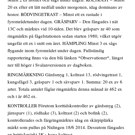
20 ex efter ett lätt nedfall under morgonen, idag dominans av
honor. RÖDVINGETRAST – Minst ett ex rastade i
fyrområdetunder dagen. GRÅSPARV – Den fångades i nät
13C och märktes vid 10-tiden. Det blev gråsparv nr 40 som
ringmärkts på fågelstationen sedan starten 1980, vilket utgör
ungefär ett ex i snitt om året. HÄMPLING Minst 3 ex sågs
flygande inom fyrområdet under dagen. Fullständig
rapportering finns via den blå länken *Observationer*, längst
ner till höger i Svalanversionen av dagboken.
RINGMÄRKNING Gärdsmyg 1, koltrast 13, rödvingetrast 1,
kungsfågel 3, gråsparv 1 och sävsparv 1. Summa: 20 ex av 6
arter. Totala antalet fåglar ringmärkta denna månad är 462 ex
och i år 462 ex.
KONTROLLER Förutom korttidskontroller av gärdsmyg (2),
järnsparv (1), rödhake (3), koltrast (2) och bofink (2),
kontrollerades och färgringmärktes idag en skärpiplärka
märkt som pullus på Nidingen 18/6 2014. Dessutom fångades
en brittiskmärkt 3K+ hona koltrast.