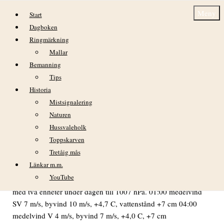
Hoppa till innehåll
Meny
Start
Dagboken
Ringmärkning
Mallar
Bemanning
Tips
Historia
tisdag 24 mars
Mistsignalering
Naturen
VÄDER Efternatten stjärnklar, lätt disig och lufttrycket ca
Hussvaleholk
1005 hPa. Framåt 05-tiden lite mer höga moln och måttlig sikt
Toppskarven
i dimbankar på avstånd. I stort sett en solig dag men dimma
Tretåig mås
från klockan 10:20 till sena kvällen och dessutom mulnande
Länkar m.m.
vid 15:30-tiden. Temperaturen var på väg upp över +6 grader
YouTube
när dimman kom och gav oss en kylig dag. Lufttrycket steg
med två enheter under dagen till 1007 hPa. 01:00 medelvind
SV 7 m/s, byvind 10 m/s, +4,7 C, vattenstånd +7 cm 04:00
medelvind V 4 m/s, byvind 7 m/s, +4,0 C, +7 cm