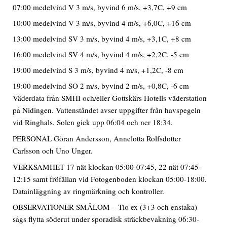
07:00 medelvind V 3 m/s, byvind 6 m/s, +3,7C, +9 cm
10:00 medelvind V 3 m/s, byvind 4 m/s, +6,0C, +16 cm
13:00 medelvind SV 3 m/s, byvind 4 m/s, +3,1C, +8 cm
16:00 medelvind SV 4 m/s, byvind 4 m/s, +2,2C, -5 cm
19:00 medelvind S 3 m/s, byvind 4 m/s, +1,2C, -8 cm
19:00 medelvind SO 2 m/s, byvind 2 m/s, +0,8C, -6 cm
Väderdata från SMHI och/eller Gottskärs Hotells väderstation
på Nidingen. Vattenståndet avser uppgifter från havspegeln
vid Ringhals. Solen gick upp 06:04 och ner 18:34.
PERSONAL Göran Andersson, Annelotta Rolfsdotter
Carlsson och Uno Unger.
VERKSAMHET 17 nät klockan 05:00-07:45, 22 nät 07:45-
12:15 samt fröfällan vid Fotogenboden klockan 05:00-18:00.
Datainläggning av ringmärkning och kontroller.
OBSERVATIONER SMÅLOM – Tio ex (3+3 och enstaka)
sågs flytta söderut under sporadisk sträckbevakning 06:30-