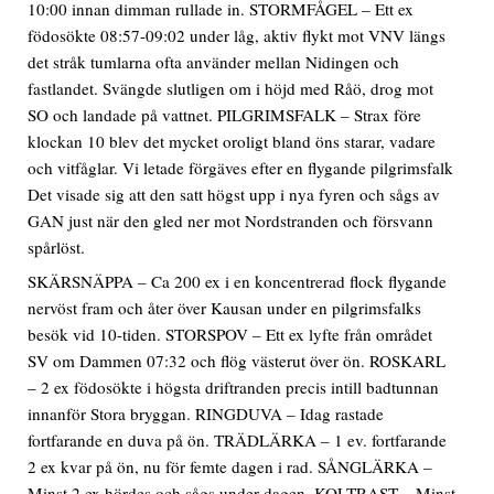
10:00 innan dimman rullade in. STORMFÅGEL – Ett ex
födosökte 08:57-09:02 under låg, aktiv flykt mot VNV längs
det stråk tumlarna ofta använder mellan Nidingen och
fastlandet. Svängde slutligen om i höjd med Råö, drog mot
SO och landade på vattnet. PILGRIMSFALK – Strax före
klockan 10 blev det mycket oroligt bland öns starar, vadare
och vitfåglar. Vi letade förgäves efter en flygande pilgrimsfalk
Det visade sig att den satt högst upp i nya fyren och sågs av
GAN just när den gled ner mot Nordstranden och försvann
spårlöst.
SKÄRSNÄPPA – Ca 200 ex i en koncentrerad flock flygande
nervöst fram och åter över Kausan under en pilgrimsfalks
besök vid 10-tiden. STORSPOV – Ett ex lyfte från området
SV om Dammen 07:32 och flög västerut över ön. ROSKARL
– 2 ex födosökte i högsta driftranden precis intill badtunnan
innanför Stora bryggan. RINGDUVA – Idag rastade
fortfarande en duva på ön. TRÄDLÄRKA – 1 ev. fortfarande
2 ex kvar på ön, nu för femte dagen i rad. SÅNGLÄRKA –
Minst 2 ex hördes och sågs under dagen. KOLTRAST – Minst