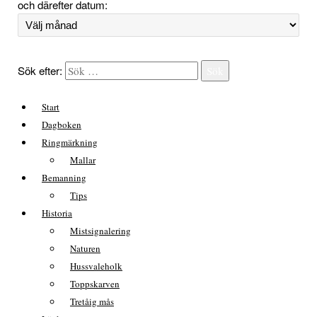
och därefter datum:
Sök efter:
Sök
Start
Dagboken
Ringmärkning
Mallar
Bemanning
Tips
Historia
Mistsignalering
Naturen
Hussvaleholk
Toppskarven
Tretåig mås