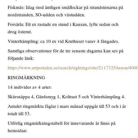
Fiskmås: Idag stod äntligen småflockar på strandstenarna på
nordstranden, SO-udden och västudden.
Forsärla: Ett ex rastade en stund i Kausan, lyfte sedan och
drog österut.
Vinterhämpling: ca 10 ex vid Kruthuset varav 4 fångades.
Samtliga observationer för de tre senaste dagarna kan ses på
följande länk:
https://www.artportalen.se/search/sightings/site/2117325/taxon/40
RINGMÄRKNING
14 individer av 4 arter:
Skärsnäppa 4, Gärdsmyg 1, Koltrast 5 och Vinterhämpling 4.
Antalet ringmärkta fåglar i mars månad uppgår till 53 och i år
totalt till 53.
Utförlig ringmärkningstabell för innevarande år finns på
hemsidan: