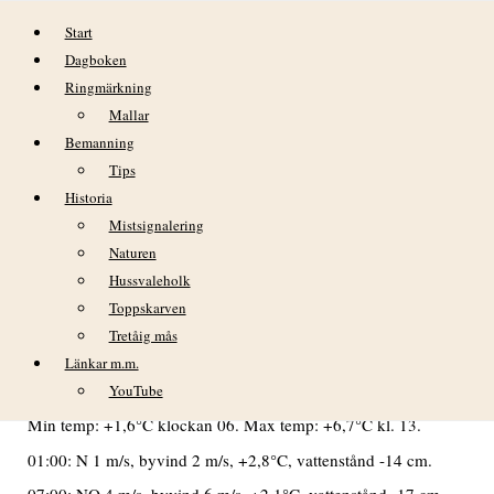
Hoppa till innehåll
Start
Dagboken
Ringmärkning
Mallar
Bemanning
Tips
Historia
DAGBOK NIDINGENS FÅGELSTATION
Mistsignalering
– ONSDAG 17 MARS 2021
Naturen
Hussvaleholk
VÄDER
Toppskarven
Tretåig mås
En fin men kall vårdag även idag. Under morgontimmarna
fanns några märkliga moln, troligen dimmoln i olika
Länkar m.m.
riktningar kring ön. Ökande nordlig vind på eftermiddagen .
YouTube
Min temp: +1,6°C klockan 06. Max temp: +6,7°C kl. 13.
01:00: N 1 m/s, byvind 2 m/s, +2,8°C, vattenstånd -14 cm.
07:00: NO 4 m/s, byvind 6 m/s, +2,1°C, vattenstånd -17 cm.