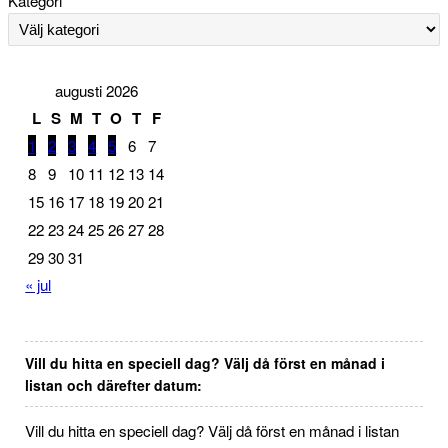
Kategori
augusti 2026
L
S
M
T
O
T
F
1
2
3
4
5
6
7
8
9
10
11
12
13
14
15
16
17
18
19
20
21
22
23
24
25
26
27
28
29
30
31
« jul
Vill du hitta en speciell dag? Välj då först en månad i
listan och därefter datum:
Vill du hitta en speciell dag? Välj då först en månad i listan