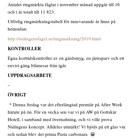
Antalet ringmärkta fåglar i november månad uppgår till 16
och i år totalt till 11 823.
Utförlig ringmärkningstabell för innevarande år finns på
hemsidan:
http://nidingensfagel.se/ringmarkning/2019.html
KONTROLLER
Egna korttidskontroller av en gärdsmyg, en järnsparv och ett
envist gäng blåmesar från igår.
UPPDRAGSARBETE
–
ÖVRIGT
* Denna fredag var det efterlängtad premiär på After Work
härute på ön. För en vecka sen var vi på AW på Gottskär
Hotell, i samband med övernattning, och vi ville prova
Nidingens koncept. Alldeles utmärkt! Vi bjöds på ett glas vin
och sedan blev det prima Pasta carbonara 😀