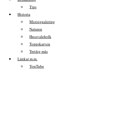
Tips
Historia
Mistsignalering
Naturen
Hussvaleholk
Toppskarven
Tretåig mås
Länkar m.m.
YouTube