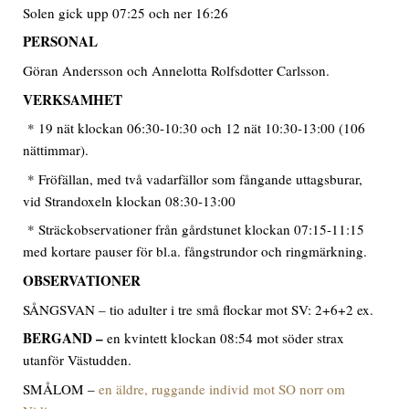
Solen gick upp 07:25 och ner 16:26
PERSONAL
Göran Andersson och Annelotta Rolfsdotter Carlsson.
VERKSAMHET
* 19 nät klockan 06:30-10:30 och 12 nät 10:30-13:00 (106
nättimmar).
* Fröfällan, med två vadarfällor som fångande uttagsburar,
vid Strandoxeln klockan 08:30-13:00
* Sträckobservationer från gårdstunet klockan 07:15-11:15
med kortare pauser för bl.a. fångstrundor och ringmärkning.
OBSERVATIONER
SÅNGSVAN – tio adulter i tre små flockar mot SV: 2+6+2 ex.
BERGAND –
en kvintett klockan 08:54 mot söder strax
utanför Västudden.
SMÅLOM –
en äldre, ruggande individ mot SO norr om