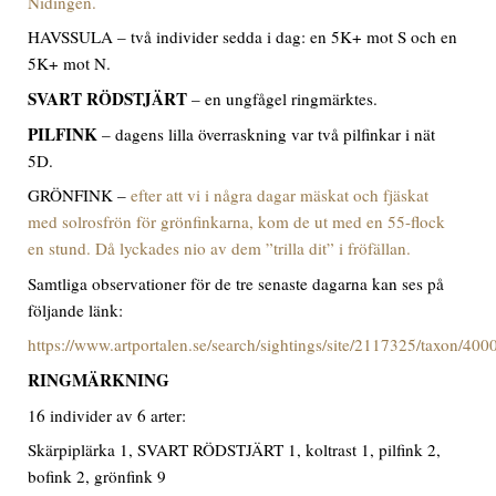
Nidingen.
HAVSSULA – två individer sedda i dag: en 5K+ mot S och en
5K+ mot N.
SVART RÖDSTJÄRT
– en ungfågel ringmärktes.
PILFINK
– dagens lilla överraskning var två pilfinkar i nät
5D.
GRÖNFINK –
efter att vi i några dagar mäskat och fjäskat
med solrosfrön för grönfinkarna, kom de ut med en 55-flock
en stund. Då lyckades nio av dem ”trilla dit” i fröfällan.
Samtliga observationer för de tre senaste dagarna kan ses på
följande länk:
https://www.artportalen.se/search/sightings/site/2117325/taxon/40
RINGMÄRKNING
16
individer av 6 arter:
Skärpiplärka 1, SVART RÖDSTJÄRT 1, koltrast 1, pilfink 2,
bofink 2, grönfink 9