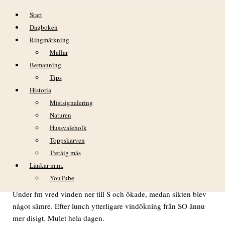
Hoppa till innehåll
Start
Dagboken
Ringmärkning
Mallar
Bemanning
Tips
Historia
DAGBOK NIDINGENS FÅGELSTATION
Mistsignalering
– FREDAG 1 NOVEMBER 2019
Naturen
Hussvaleholk
DAGBOK NIDINGENS FÅGELSTATION – FREDAG 1
Toppskarven
NOVEMBER 2019
Tretåig mås
VÄDER
Länkar m.m.
YouTube
Mulen och mild natt med måttlig SV och mycket god sikt.
Under fm vred vinden ner till S och ökade, medan sikten blev
något sämre. Efter lunch ytterligare vindökning från SO ännu
mer disigt. Mulet hela dagen.