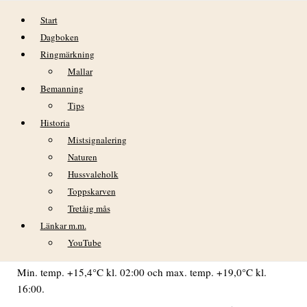
Hoppa till innehåll
Start
Dagboken
Ringmärkning
Mallar
Bemanning
Tips
Historia
FREDAG 30 JUNI
Mistsignalering
Naturen
VÄDER
Hussvaleholk
Mulet men ”högt i tak” och mycket god sikt från gryningen
Toppskarven
och framåt. En del regnskurar framåt eftermiddagen-kvällen.
Tretåig mås
Ovanligt hård och ihållande vind för att komma från NO.
Länkar m.m.
Som mest blåste det kl. 18:00 med 14,4 m/s i medelvind och
YouTube
23,5 m/s i byarna.
Min. temp. +15,4°C kl. 02:00 och max. temp. +19,0°C kl.
16:00.