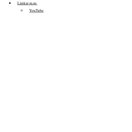
Länkar m.m.
YouTube