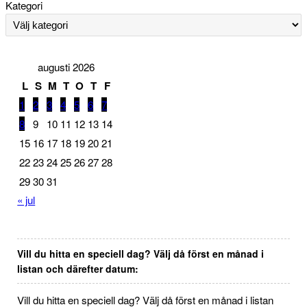
Kategori
augusti 2026
L
S
M
T
O
T
F
1
2
3
4
5
6
7
8
9
10
11
12
13
14
15
16
17
18
19
20
21
22
23
24
25
26
27
28
29
30
31
« jul
Vill du hitta en speciell dag? Välj då först en månad i
listan och därefter datum:
Vill du hitta en speciell dag? Välj då först en månad i listan