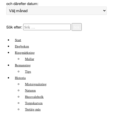
och därefter datum:
Sök efter:
Sök
Start
Dagboken
Ringmärkning
Mallar
Bemanning
Tips
Historia
Mistsignalering
Naturen
Hussvaleholk
Toppskarven
Tretåig mås