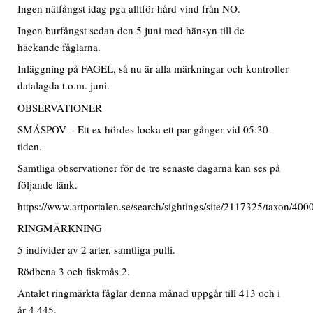
Ingen nätfångst idag pga alltför hård vind från NO.
Ingen burfångst sedan den 5 juni med hänsyn till de
häckande fåglarna.
Inläggning på FAGEL, så nu är alla märkningar och kontroller
datalagda t.o.m. juni.
OBSERVATIONER
SMÅSPOV – Ett ex hördes locka ett par gånger vid 05:30-
tiden.
Samtliga observationer för de tre senaste dagarna kan ses på
följande länk.
https://www.artportalen.se/search/sightings/site/2117325/taxon/40
RINGMÄRKNING
5 individer av 2 arter, samtliga pulli.
Rödbena 3 och fiskmås 2.
Antalet ringmärkta fåglar denna månad uppgår till 413 och i
år 4 445.