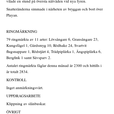
vilade en stund på översta nätvåden vid nya fyren.
Snatteränderna simmade i närheten av bryggan och bort över
Playan.
RINGMÄRKNING
79 ringmärkta av 11 arter: Lövsångare 6, Gransångare 23,
Kungsfågel 1, Gärdsmyg 10, Rödhake 24, Svartvit
flugsnappare 1, Rödstjärt 4, Trädpiplärka 1, Ängspiplärka 6,
Bergfink 1 samt Sävsparv 2.
Antalet ringmärkta fåglar denna månad är 2300 och hittills i
år totalt 2834.
KONTROLL
Inget anmärkningsvärt.
UPPDRAGSARBETE
Klippning av slånbuskar.
ÖVRIGT