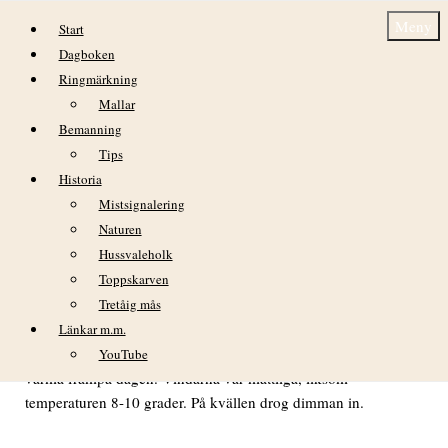
Hoppa till innehåll
Meny
Start
Dagboken
Ringmärkning
Mallar
Bemanning
Tips
Historia
Dagbok Nidingens Fågelstation – torsdag 30
Mistsignalering
april 2026
Naturen
Hussvaleholk
Toppskarven
VÄDER
Tretåig mås
Innan soluppgången visade sig en röd måne på horisonten i
Länkar m.m.
nordväst. Det var litet dagg i gräset innan solen började
YouTube
värma frampå dagen. Vindarna var måttliga, liksom
temperaturen 8-10 grader. På kvällen drog dimman in.