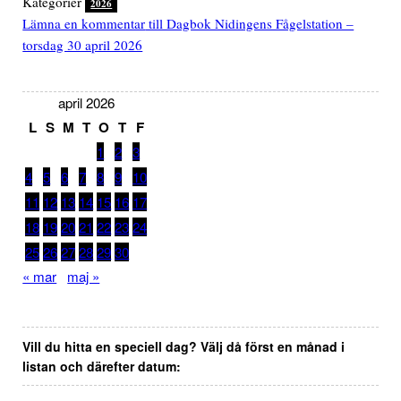
Kategorier
2026
Lämna en kommentar
till Dagbok Nidingens Fågelstation –
torsdag 30 april 2026
april 2026
L
S
M
T
O
T
F
1
2
3
4
5
6
7
8
9
10
11
12
13
14
15
16
17
18
19
20
21
22
23
24
25
26
27
28
29
30
« mar
maj »
Vill du hitta en speciell dag? Välj då först en månad i
listan och därefter datum: