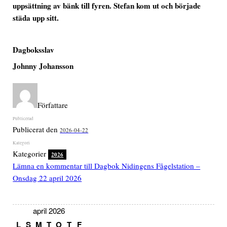
uppsättning av bänk till fyren. Stefan kom ut och började
städa upp sitt.
Dagboksslav
Johnny Johansson
Författare
Publicerat den
2026-04-22
Kategorier
2026
Lämna en kommentar
till Dagbok Nidingens Fågelstation –
Onsdag 22 april 2026
april 2026
L
S
M
T
O
T
F