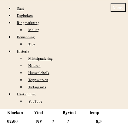
Hoppa till innehåll
Meny
Start
Dagboken
Ringmärkning
Mallar
Bemanning
Tips
Historia
Dagbok Nidingens Fågelstation – Onsdag
Mistsignalering
22 april 2026
Naturen
Hussvaleholk
VÄDER
Toppskarven
Klart väder med svag vind på morgonen. Vinden ökade
Tretåig mås
något på eftermiddagen.
Länkar m.m.
YouTube
Klockan Vind Byvind temp
02:00 NV 7 7 8,3