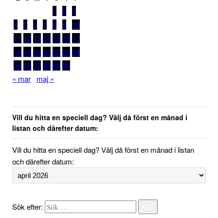
1
2
3
4
5
6
7
8
9
10
11
12
13
14
15
16
17
18
19
20
21
22
23
24
25
26
27
28
29
30
« mar
maj »
Vill du hitta en speciell dag? Välj då först en månad i
listan och därefter datum:
Vill du hitta en speciell dag? Välj då först en månad i listan
och därefter datum:
Sök efter:
Sök