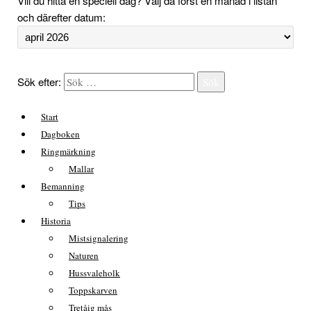
Vill du hitta en speciell dag? Välj då först en månad i listan
och därefter datum:
Sök efter:
Sök
Start
Dagboken
Ringmärkning
Mallar
Bemanning
Tips
Historia
Mistsignalering
Naturen
Hussvaleholk
Toppskarven
Tretåig mås