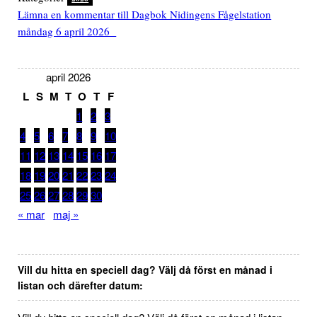
Lämna en kommentar
till Dagbok Nidingens Fågelstation
måndag 6 april 2026
april 2026
L
S
M
T
O
T
F
1
2
3
4
5
6
7
8
9
10
11
12
13
14
15
16
17
18
19
20
21
22
23
24
25
26
27
28
29
30
« mar
maj »
Vill du hitta en speciell dag? Välj då först en månad i
listan och därefter datum: