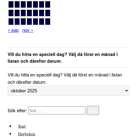
11
12
13
14
15
16
17
18
19
20
21
22
23
24
25
26
27
28
29
30
31
« sep
nov »
Vill du hitta en speciell dag? Välj då först en månad i
listan och därefter datum:
Vill du hitta en speciell dag? Välj då först en månad i listan
och därefter datum:
Sök efter:
Sök
Start
Dagboken