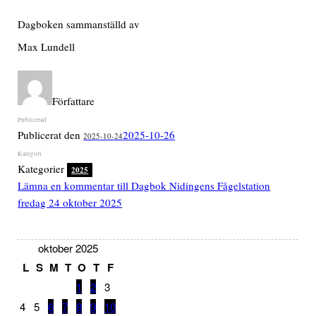
Dagboken sammanställd av
Max Lundell
Författare
Publicerat den
2025-10-26
2025-10-24
Kategorier
2025
Lämna en kommentar
till Dagbok Nidingens Fågelstation
fredag 24 oktober 2025
oktober 2025
L
S
M
T
O
T
F
1
2
3
4
5
6
7
8
9
10