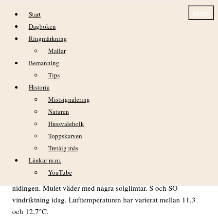
Hoppa till innehåll
Meny
Start
Dagboken
Ringmärkning
Mallar
Bemanning
Tips
Historia
Dagbok Nidingens Fågelstation fredag 24
Mistsignalering
oktober 2025
Naturen
Hussvaleholk
Toppskarven
Tretåig mås
VÄDER
Länkar m.m.
YouTube
I gryningen blåste det och nu har nästa oväder börjat på
nidingen. Mulet väder med några solglimtar. S och SO
vindriktning idag. Lufttemperaturen har varierat mellan 11,3
och 12,7°C.