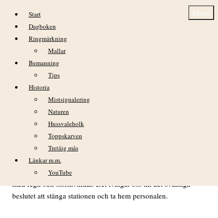
Hoppa till innehåll
Meny
Start
Dagboken
Ringmärkning
Mallar
Bemanning
Tips
Historia
Dagbok Nidingens Fågelstation torsdag 2
Mistsignalering
oktober 2025
Naturen
Hussvaleholk
Toppskarven
VÄDER
Tretåig mås
Lugnet före stormen. En vacker dag med måttliga vindar och
Länkar m.m.
växlande molnighet. Men borta på horisonten hägrar ovädret
YouTube
med regn och stormvindar. Det tvingar oss till det ovanliga
beslutet att stänga stationen och ta hem personalen.