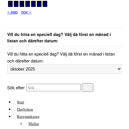
25
26
27
28
29
30
31
« sep
nov »
Vill du hitta en speciell dag? Välj då först en månad i
listan och därefter datum:
Vill du hitta en speciell dag? Välj då först en månad i listan
och därefter datum:
Sök efter:
Sök
Start
Dagboken
Ringmärkning
Mallar