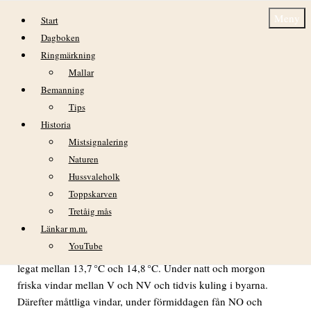
Hoppa till innehåll
Meny
Start
Dagboken
Ringmärkning
Mallar
Bemanning
Tips
Historia
Dagbok Nidingens Fågelstation söndag 12
Mistsignalering
oktober 2025
Naturen
Hussvaleholk
Toppskarven
Tretåig mås
VÄDER
Länkar m.m.
YouTube
Klart väder och god sikt hela dagen. Lufttemperaturen har
legat mellan 13,7 °C och 14,8 °C. Under natt och morgon
friska vindar mellan V och NV och tidvis kuling i byarna.
Därefter måttliga vindar, under förmiddagen fån NO och