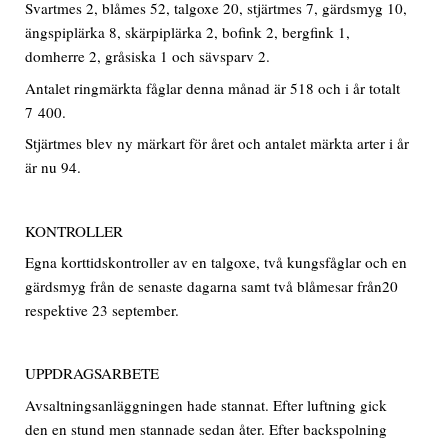
Svartmes 2, blåmes 52, talgoxe 20, stjärtmes 7, gärdsmyg 10,
ängspiplärka 8, skärpiplärka 2, bofink 2, bergfink 1,
domherre 2, gråsiska 1 och sävsparv 2.
Antalet ringmärkta fåglar denna månad är 518 och i år totalt
7 400.
Stjärtmes blev ny märkart för året och antalet märkta arter i år
är nu 94.
KONTROLLER
Egna korttidskontroller av en talgoxe, två kungsfåglar och en
gärdsmyg från de senaste dagarna samt två blåmesar från20
respektive 23 september.
UPPDRAGSARBETE
Avsaltningsanläggningen hade stannat. Efter luftning gick
den en stund men stannade sedan åter. Efter backspolning