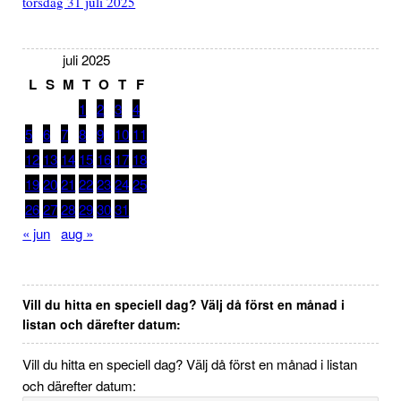
torsdag 31 juli 2025
juli 2025
L
S
M
T
O
T
F
1
2
3
4
5
6
7
8
9
10
11
12
13
14
15
16
17
18
19
20
21
22
23
24
25
26
27
28
29
30
31
« jun
aug »
Vill du hitta en speciell dag? Välj då först en månad i
listan och därefter datum:
Vill du hitta en speciell dag? Välj då först en månad i listan
och därefter datum: