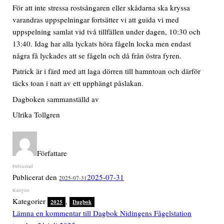
För att inte stressa rostsångaren eller skådarna ska kryssa
varandras uppspelningar fortsätter vi att guida vi med
uppspelning samlat vid två tillfällen under dagen, 10:30 och
13:40. Idag har alla lyckats höra fågeln locka men endast
några få lyckades att se fågeln och då från östra fyren.
Patrick är i färd med att laga dörren till hamntoan och därför
täcks toan i natt av ett upphängt påslakan.
Dagboken sammanställd av
Ulrika Tollgren
Författare
Publicerat den
2025-07-31
2025-07-31
Kategorier
,
2025
Dagbok
Lämna en kommentar
till Dagbok Nidingens Fågelstation