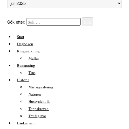
Sök efter:
Sök
Start
Dagboken
Ringmärkning
Mallar
Bemanning
Tips
Historia
Mistsignalering
Naturen
Hussvaleholk
Toppskarven
Tretåig mås
Länkar m.m.