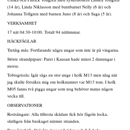
(14 år), Linda Niklasson med barnbarnet Nelly (6 år) och
Johanna Tollgren med barnen Juno (8 år) och Saga (5 år).
VERKSAMHET
17 nät 04:30-10:00. Totalt 94 nättimmar.
HÄCKFÅGLAR
Tretåig mås: Fortfarande några ungar som inte är på vingarna.
Större strandpipare: Paret i Kausan hade minst 2 dunungar i
morse.
Tobisgrissla: Igår sågs en stor unge i holk M13 men idag när
jag skulle försäkra mig om holknumret var M13 tom. I holk
M05 fanns två pigga ungar som nog behöver matas någon
vecka till.
OBSERVATIONER
Rostsångare: Alla tillresta skådare fick hör fågeln locka,
slutligen från buskaget närmre stranden.
Brun kärrhök: Sträckte över vi 9-tiden och fick hela