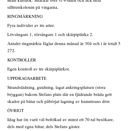
silltrutskolonin på vingarna.
RINGMÄRKNING
Fyra individer av tre arter.
Lövsångare 1, rörsångare 1 och skärpiplärka 2.
Antalet ringmärkta fåglar denna månad är 304 och i år totalt 5
272.
KONTROLLER
Egen kontroll av tre skärpiplärkor.
UPPDRAGSARBETE
Strandstädning, guidning, lagat ankringsplatsen (stora
bryggan) bakom Stefans plats där en fjädrande bräda gett
skador på båtar och påbörjat lagning av hamntoans dörr.
ÖVRIGT
Idag har ön varit väl befolkad av minst ett 70-tal besökare,
dels med egna båtar, dels Stefans gäster.