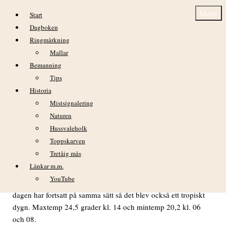
Hoppa till innehåll
Meny
Start
Dagboken
Ringmärkning
Mallar
Bemanning
Tips
Historia
Dagbok Nidingens Fågelstation torsdag 24
Mistsignalering
juli 2025
Naturen
Hussvaleholk
Toppskarven
Tretåig mås
VÄDER
Länkar m.m.
Nattens temperatur höll sig med liten marginal över 20 grader,
YouTube
som lägst 20,2. Det blev därför årets tredje tropiska natt och
dagen har fortsatt på samma sätt så det blev också ett tropiskt
dygn. Maxtemp 24,5 grader kl. 14 och mintemp 20,2 kl. 06
och 08.