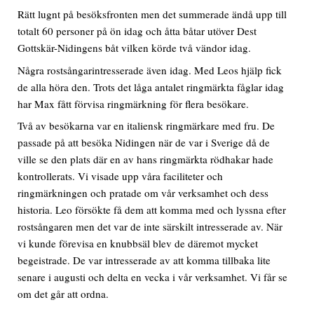
Rätt lugnt på besöksfronten men det summerade ändå upp till
totalt 60 personer på ön idag och åtta båtar utöver Dest
Gottskär-Nidingens båt vilken körde två vändor idag.
Några rostsångarintresserade även idag. Med Leos hjälp fick
de alla höra den. Trots det låga antalet ringmärkta fåglar idag
har Max fått förvisa ringmärkning för flera besökare.
Två av besökarna var en italiensk ringmärkare med fru. De
passade på att besöka Nidingen när de var i Sverige då de
ville se den plats där en av hans ringmärkta rödhakar hade
kontrollerats. Vi visade upp våra faciliteter och
ringmärkningen och pratade om vår verksamhet och dess
historia. Leo försökte få dem att komma med och lyssna efter
rostsångaren men det var de inte särskilt intresserade av. När
vi kunde förevisa en knubbsäl blev de däremot mycket
begeistrade. De var intresserade av att komma tillbaka lite
senare i augusti och delta en vecka i vår verksamhet. Vi får se
om det går att ordna.