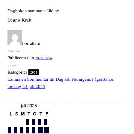
Dagboken sammanställd av
Dennis Kraft
Författare
Publicerat den
2025-07-24
Kategorier
2025
Lämna en kommentar
till Dagbok Nidingens Fågelstation
torsdag 24 juli 2025
juli 2025
L
S
M
T
O
T
F
1
2
3
4
5
6
7
8
9
10
11