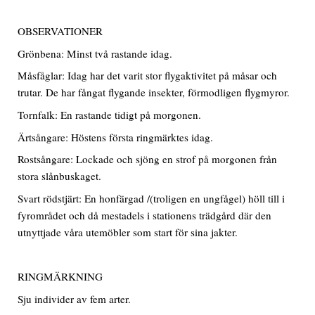
OBSERVATIONER
Grönbena: Minst två rastande idag.
Måsfåglar: Idag har det varit stor flygaktivitet på måsar och
trutar. De har fångat flygande insekter, förmodligen flygmyror.
Tornfalk: En rastande tidigt på morgonen.
Ärtsångare: Höstens första ringmärktes idag.
Rostsångare: Lockade och sjöng en strof på morgonen från
stora slånbuskaget.
Svart rödstjärt: En honfärgad /(troligen en ungfågel) höll till i
fyrområdet och då mestadels i stationens trädgård där den
utnyttjade våra utemöbler som start för sina jakter.
RINGMÄRKNING
Sju individer av fem arter.