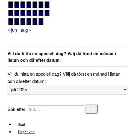
12
13
14
15
16
17
18
19
20
21
22
23
24
25
26
27
28
29
30
31
« jun
aug »
Vill du hitta en speciell dag? Välj då först en månad i
listan och därefter datum:
Vill du hitta en speciell dag? Välj då först en månad i listan
och därefter datum:
Sök efter:
Sök
Start
Dagboken