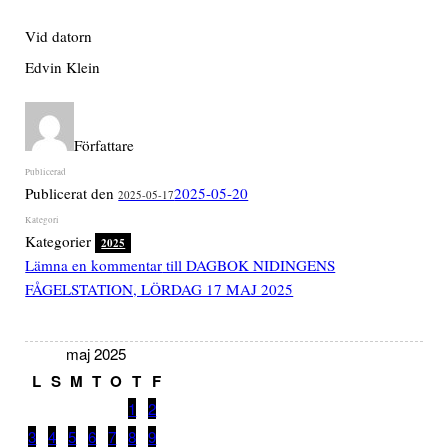
Vid datorn
Edvin Klein
Författare
Publicerat den
2025-05-20
2025-05-17
Kategorier
2025
Lämna en kommentar
till DAGBOK NIDINGENS
FÅGELSTATION, LÖRDAG 17 MAJ 2025
maj 2025
L
S
M
T
O
T
F
1
2
3
4
5
6
7
8
9