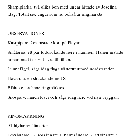
Skärpiplärka, två olika bon med ungar hittade av Josefina
idag. Totalt sex ungar som nu också är ringmärkta.
OBSERVATIONER
Kustpipare, 2ex rastade kort på Playan.
Småtärna, ett par födosökande nere i hamnen. Hanen matade
honan med fisk vid flera tillfällen.
Lunnefågel, sågs idag flyga västerut utmed nordstranden.
Havssula, en sträckande mot S.
Blåhake, en hane ringmärktes.
Snösparv, hanen lever och sågs idag nere vid nya bryggan.
RINGMÄRKNING
91 fåglar av åtta arter.
Lövsångare 72, rörsångare 1, härmsångare 3, ärtsångare 3,