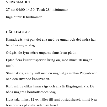
VERKSAMHET
27 nät 04:00-14.30. Totalt 284 nättimmar.
Inga burar. 0 burtimmar.
HÄCKFÅGLAR
Kanadagås, två par, det ena med tre ungar och det andra har
bara två ungar idag.
Grågås, de fyra större ungarna finns kvar på ön.
Ejder, flera kullar utspridda kring ön, med minst 70 ungar
totalt.
Strandskata, en ny kull med en unge sågs mellan Playastenen
och den ruvande knölsvanen.
Koltrast, tre olika hanar sågs och alla är färgringmärkta. De
båda ungarna kontrollerades idag.
Hussvala, minst 12 ex håller till runt bostadshuset, minst fyra
bon besöks på östra sidan av huset.