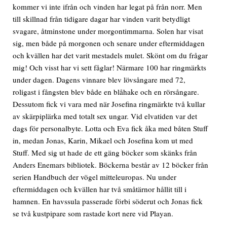
kommer vi inte ifrån och vinden har legat på från norr. Men
till skillnad från tidigare dagar har vinden varit betydligt
svagare, åtminstone under morgontimmarna. Solen har visat
sig, men både på morgonen och senare under eftermiddagen
och kvällen har det varit mestadels mulet. Skönt om du frågar
mig! Och visst har vi sett fåglar! Närmare 100 har ringmärkts
under dagen. Dagens vinnare blev lövsångare med 72,
roligast i fångsten blev både en blåhake och en rörsångare.
Dessutom fick vi vara med när Josefina ringmärkte två kullar
av skärpiplärka med totalt sex ungar. Vid elvatiden var det
dags för personalbyte. Lotta och Eva fick åka med båten Stuff
in, medan Jonas, Karin, Mikael och Josefina kom ut med
Stuff. Med sig ut hade de ett gäng böcker som skänks från
Anders Enemars bibliotek. Böckerna består av 12 böcker från
serien Handbuch der vögel mitteleuropas. Nu under
eftermiddagen och kvällen har två småtärnor hållit till i
hamnen. En havssula passerade förbi söderut och Jonas fick
se två kustpipare som rastade kort nere vid Playan.