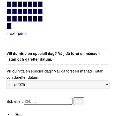
10
11
12
13
14
15
16
17
18
19
20
21
22
23
24
25
26
27
28
29
30
31
« apr
jun »
Vill du hitta en speciell dag? Välj då först en månad i
listan och därefter datum:
Vill du hitta en speciell dag? Välj då först en månad i listan
och därefter datum:
Sök efter:
Sök
Start