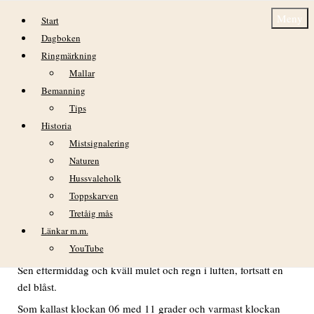
Hoppa till innehåll
Meny
Start
Dagboken
Ringmärkning
Mallar
Bemanning
Tips
Historia
DAGBOK NIDINGENS FÅGELSTATION,
Mistsignalering
LÖRDAG 17 MAJ 2025
Naturen
Hussvaleholk
Toppskarven
Tretåig mås
VÄDER
Länkar m.m.
Lugnare morgon med svagare vindar från norr och mulet.
YouTube
Ökande vind och sol under förmiddag och tidig eftermiddag.
Sen eftermiddag och kväll mulet och regn i luften, fortsatt en
del blåst.
Som kallast klockan 06 med 11 grader och varmast klockan