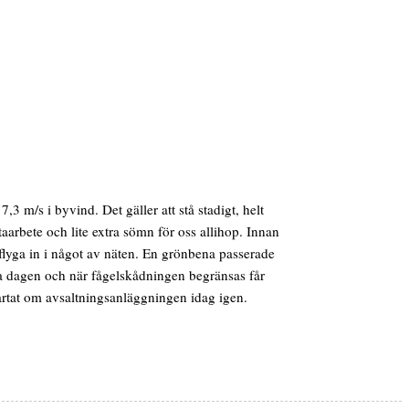
 m/s i byvind. Det gäller att stå stadigt, helt
ataarbete och lite extra sömn för oss allihop. Innan
e flyga in i något av näten. En grönbena passerade
hela dagen och när fågelskådningen begränsas får
startat om avsaltningsanläggningen idag igen.