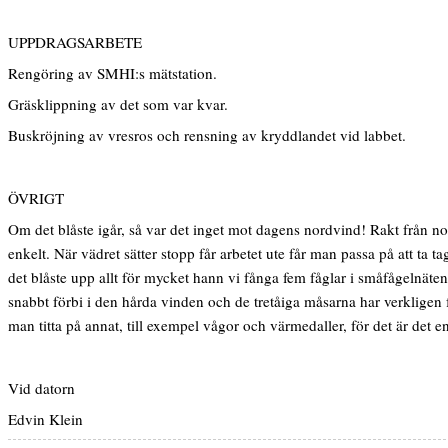
UPPDRAGSARBETE
Rengöring av SMHI:s mätstation.
Gräsklippning av det som var kvar.
Buskröjning av vresros och rensning av kryddlandet vid labbet.
ÖVRIGT
Om det blåste igår, så var det inget mot dagens nordvind! Rakt från nor
enkelt. När vädret sätter stopp får arbetet ute får man passa på att ta ta
det blåste upp allt för mycket hann vi fånga fem fåglar i småfågelnäten
snabbt förbi i den hårda vinden och de tretåiga måsarna har verkligen f
man titta på annat, till exempel vågor och värmedaller, för det är det e
Vid datorn
Edvin Klein