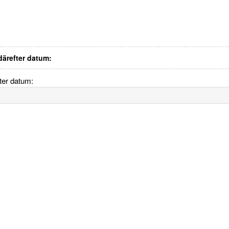
 därefter datum:
fter datum: