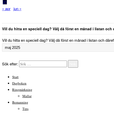
31
« apr
jun »
Vill du hitta en speciell dag? Välj då först en månad i listan och
Vill du hitta en speciell dag? Välj då först en månad i listan och däre
Sök efter:
Sök
Start
Dagboken
Ringmärkning
Mallar
Bemanning
Tips