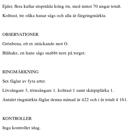
Ejder, flera kullar utspridda kring ön, med minst 70 ungar totalt.
Koltrast, tre olika hanar sågs och alla är färgringmärkta.
OBSERVATIONER
Grönbena, ett ex sträckande mot O.
Blåhake, en hane sågs snabbt nere på torget.
RINGMÄRKNING
Sex fåglar av fyra arter.
Lövsångare 3, törnsångare 1, koltrast 1 samt skärpiplärka 1.
Antalet ringmärkta fåglar denna månad är 422 och i år totalt 4 161.
KONTROLLER
Inga kontroller idag.