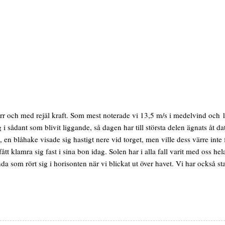
r och med rejäl kraft. Som mest noterade vi 13,5 m/s i medelvind och 17,3
g i sådant som blivit liggande, så dagen har till största delen ägnats åt d
, en blåhake visade sig hastigt nere vid torget, men ville dess värre int
ått klamra sig fast i sina bon idag. Solen har i alla fall varit med oss 
nda som rört sig i horisonten när vi blickat ut över havet. Vi har också 