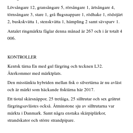
Lövsångare 12, gransångare 5, rörsångare 1, ärtsångare 4,
törnsångare 3, stare 1, grå flugsnappare 1, rödhake 1, rödstjärt
2, buskskvätta 1, stenskvätta 1, hämpling 2 samt sävsparv 1.
Antalet ringmärkta fåglar denna månad är 267 och i år totalt 4
006.
KONTROLLER
Kentsk tärna En med gul färgring och tecknen L32.
Återkommer med märktplats.
Den misstänkta hybriden mellan fisk o silvertärna är nu avläst
och är märkt som häckande fisktärna här 2017.
Ett tiotal skärsnäppor, 25 tretåiga, 25 silltrutar och sex gråtrut
färgringsavlästes också. Åtminstone sju av silltrutarna var
märkta i Danmark. Samt några enstaka skärpiplärkor,
strandskator och större strandpipare.