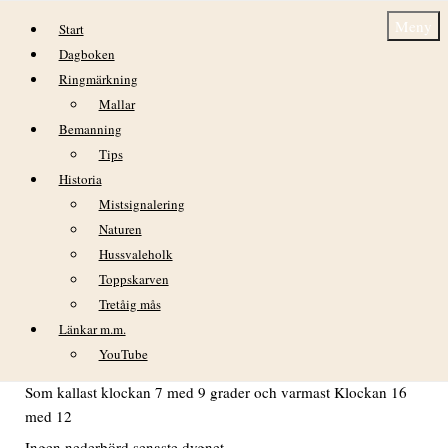
Hoppa till innehåll
Meny
Start
Dagboken
Ringmärkning
Mallar
Bemanning
Tips
Historia
DAGBOK NIDINGENS FÅGELSTATION,
Mistsignalering
FREDAG 9 MAJ 2025
Naturen
Hussvaleholk
Toppskarven
Tretåig mås
VÄDER
Länkar m.m.
Mulet och svaga vindar hela dagen. Kändes som regn var på
YouTube
väg några ggr men det blev inget
Som kallast klockan 7 med 9 grader och varmast Klockan 16
med 12
Ingen nederbörd senaste dygnet.