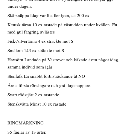
under dagen.
Skärsnäppa Idag var lite fler igen, ca 200 ex.
Kentsk tärna 10 ex rastade på västudden under kvällen. En
med gul färgring avlästes
Fisk-/silvertärna 4 ex sträckte mot S
Smålom 143 ex sträckte mot S
Havsörn Landade på Västrevet och käkade även något idag,
samma individ som igår
Stenfalk En snabbt förbisträckande åt NO
Årets första rörsångare och grå flugsnappare.
Svart rödstjärt 2 ex rastande
Stenskvätta Minst 10 ex rastade
RINGMÄRKNING
35 fåglar av 13 arter.