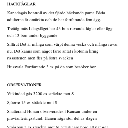
HÄCKFÅGLAR
Kanadagås kontroll av det fjärde häckande paret. Båda
adulterna är omärkta och de har fortfarande fem ägg.
Tretåig mås I dagsläget har 43 bon ruvande fåglar eller ägg
och 13 bon under byggande
Silltrut Det är många som värpt denna vecka och många ruvar
nu. Det känns som något färre antal i kolonin kring
rissastenen men fler på östra svacken
Hussvala Fortfarande 3 ex på ön som besöker bon
OBSERVATIONER
Vitkindad gås 3200 ex sträckte mot S
Sjöorre 15 ex sträckte mot S
Snatterand Honan observerades i Kausan under en
provianteringsstund. Hanen sågs stor del av dagen
Småspov 3 ex sträckte mot N, ytterligare hörd ett par ggr