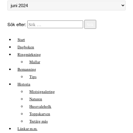
Sök efter:
Sök
Start
Dagboken
Ringmärkning
Mallar
Bemanning
Tips
Historia
Mistsignalering
Naturen
Hussvaleholk
Toppskarven
Tretåig mås
Länkar m.m.