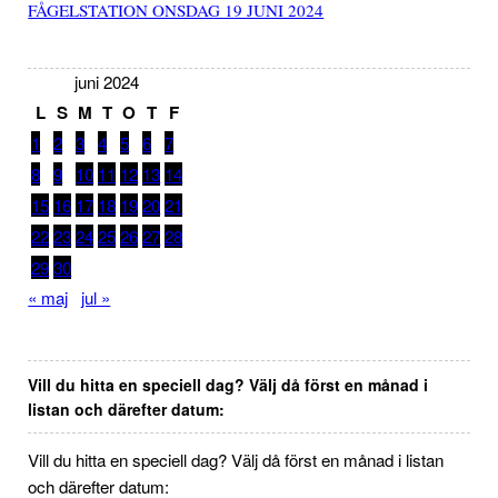
FÅGELSTATION ONSDAG 19 JUNI 2024
juni 2024
L
S
M
T
O
T
F
1
2
3
4
5
6
7
8
9
10
11
12
13
14
15
16
17
18
19
20
21
22
23
24
25
26
27
28
29
30
« maj
jul »
Vill du hitta en speciell dag? Välj då först en månad i
listan och därefter datum:
Vill du hitta en speciell dag? Välj då först en månad i listan
och därefter datum: