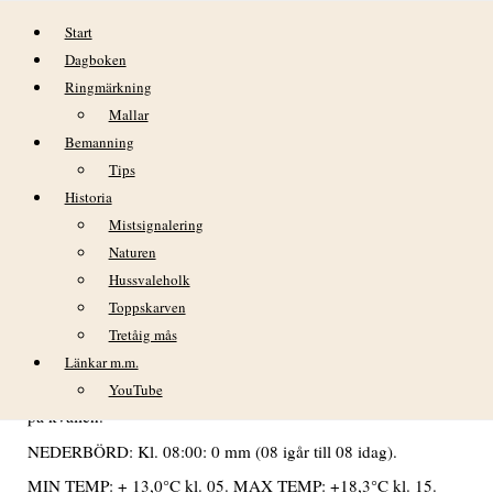
Hoppa till innehåll
Start
Dagboken
Ringmärkning
Mallar
Bemanning
Tips
Historia
DAGBOK NIDINGENS FÅGELSTATION
Mistsignalering
ONSDAG 19 JUNI 2024
Naturen
Hussvaleholk
VÄDER
Toppskarven
Tretåig mås
Växlande molnighet under efternatten och större delen av
dagen. I stort sett frisk västlig vind hela dygnet, men under
Länkar m.m.
tiden 15-20 mojnade vinden rejält för att åter vara frisk sent
YouTube
på kvällen.
NEDERBÖRD: Kl. 08:00: 0 mm (08 igår till 08 idag).
MIN TEMP: + 13,0°C kl. 05. MAX TEMP: +18,3°C kl. 15.