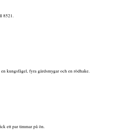
ll 8521.
a, en kungsfågel, fyra gärdsmygar och en rödhake.
ck ett par timmar på ön.