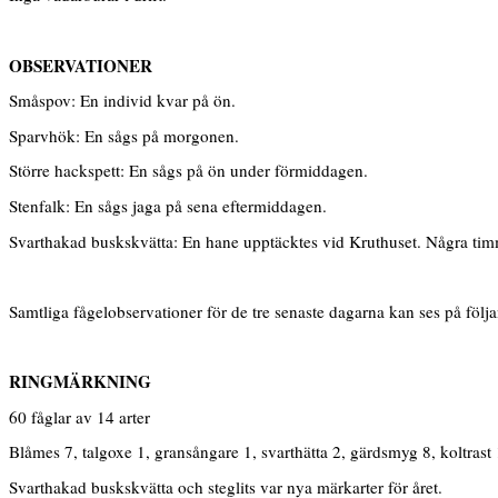
OBSERVATIONER
Småspov: En individ kvar på ön.
Sparvhök: En sågs på morgonen.
Större hackspett: En sågs på ön under förmiddagen.
Stenfalk: En sågs jaga på sena eftermiddagen.
Svarthakad buskskvätta: En hane upptäcktes vid Kruthuset. Några timm
Samtliga fågelobservationer för de tre senaste dagarna kan ses på följ
RINGMÄRKNING
60 fåglar av 14 arter
Blåmes 7, talgoxe 1, gransångare 1, svarthätta 2, gärdsmyg 8, koltrast 
Svarthakad buskskvätta och steglits var nya märkarter för året.