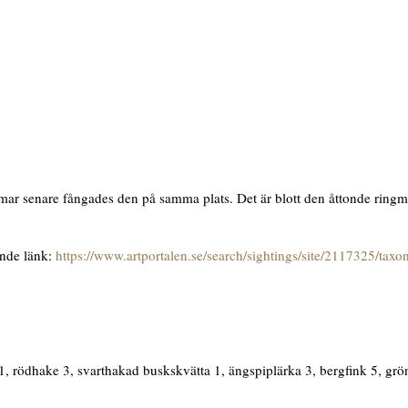
ar senare fångades den på samma plats. Det är blott den åttonde ringm
ande länk:
https://www.artportalen.se/search/sightings/site/2117325/tax
1, rödhake 3, svarthakad buskskvätta 1, ängspiplärka 3, bergfink 5, grön