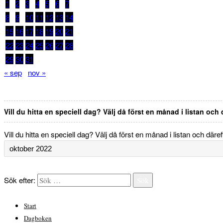
1
2
3
4
5
6
7
8
9
10
11
12
13
14
15
16
17
18
19
20
21
22
23
24
25
26
27
28
29
30
31
« sep
nov »
Vill du hitta en speciell dag? Välj då först en månad i listan och
Vill du hitta en speciell dag? Välj då först en månad i listan och däre
Sök efter:
Sök
Start
Dagboken