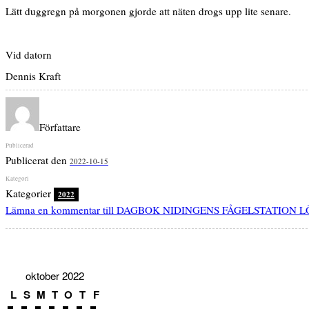
Lätt duggregn på morgonen gjorde att näten drogs upp lite senare.
Vid datorn
Dennis Kraft
Författare
Publicerat den
2022-10-15
Kategorier
2022
Lämna en kommentar
till DAGBOK NIDINGENS FÅGELSTATION 
oktober 2022
L
S
M
T
O
T
F