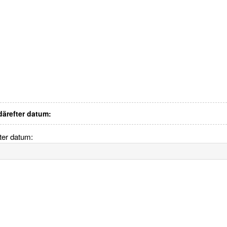
 därefter datum:
fter datum: