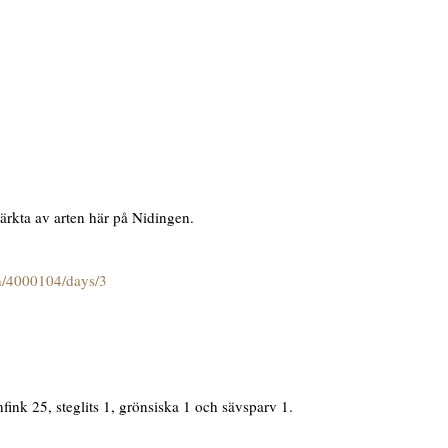
ärkta av arten här på Nidingen.
on/4000104/days/3
fink 25, steglits 1, grönsiska 1 och sävsparv 1.