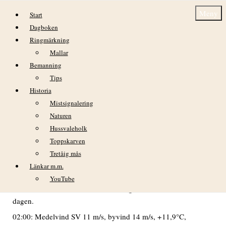
Hoppa till innehåll
Meny
Start
Dagboken
Ringmärkning
Mallar
Bemanning
Tips
Historia
Söndag 7 juni
Mistsignalering
Naturen
DAGBOK NIDINGENS FÅGELSTATION – 2015
Hussvaleholk
VÄDER
Toppskarven
Morgonen började med molnfri himmel, men redan vid 08-
Tretåig mås
tiden mulnade det på från väster. Därefter i huvudsak
Länkar m.m.
heltäckande molnighet, men vid 15-tiden åter uppklarnande
YouTube
och molnfritt under kvällen. Ganska god sikt under hela
dagen.
02:00: Medelvind SV 11 m/s, byvind 14 m/s, +11,9°C,