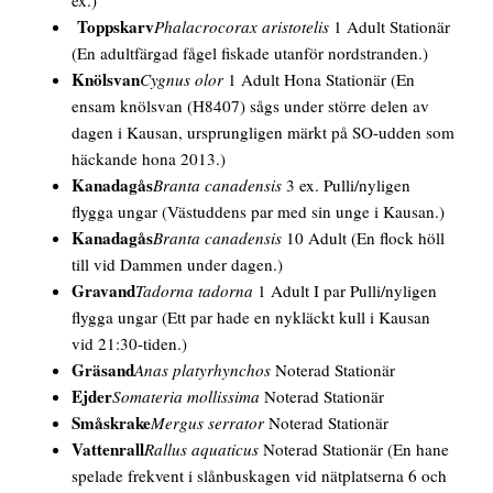
ex.)
Toppskarv
Phalacrocorax aristotelis
1 Adult Stationär
(En adultfärgad fågel fiskade utanför nordstranden.)
Knölsvan
Cygnus olor
1 Adult
Hona
Stationär
(En
ensam knölsvan (H8407) sågs under större delen av
dagen i Kausan, ursprungligen märkt på SO-udden som
häckande hona 2013.)
Kanadagås
Branta canadensis
3 ex. Pulli/nyligen
flygga ungar
(Västuddens par med sin unge i Kausan.)
Kanadagås
Branta canadensis
10 Adult
(En flock höll
till vid Dammen under dagen.)
Gravand
Tadorna tadorna
1 Adult
I par
Pulli/nyligen
flygga ungar
(Ett par hade en nykläckt kull i Kausan
vid 21:30-tiden.)
Gräsand
Anas platyrhynchos
Noterad Stationär
Ejder
Somateria mollissima
Noterad Stationär
Småskrake
Mergus serrator
Noterad Stationär
Vattenrall
Rallus aquaticus
Noterad Stationär
(En hane
spelade frekvent i slånbuskagen vid nätplatserna 6 och