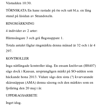
Västudden 10:30.
TÖRNSKATA En hane rastade på ön och satt bl.a. en lång
stund på läsidan av Strandoxeln.
RINGMÄRKNING
4 individer av 2 arter:
Härmsångare 3 och grå flugsnappare 1.
Totala antalet fåglar ringmärkta denna månad är 32 och i år 4
297.
KONTROLLER
Inga nätfångade kontroller idag. En ensam knölsvan (H8407)
sågs dock i Kausan, ursprungligen märkt på SO-udden som
häckande hona 2013. Vidare sågs den sista (?) kvarvarande
skärsnäppan (AMA) denna säsong och den märktes som en
fjolåring den 20 maj i år.
UPPDRAGSARBETE
Inget idag.