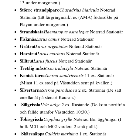
13 under morgonen.)
Större strandpipare
Charadrius hiaticula
Noterad
Stationär
(Ett färgringmärkt ex (AMA) födosökte på
Playan under morgonen.)
Strandskata
Haematopus ostralegus
Noterad Stationär
Fiskmås
Larus canus
Noterad Stationär
Gråtrut
Larus argentatus
Noterad Stationär
Havstrut
Larus marinus
Noterad Stationär
Silltrut
Larus fuscus
Noterad Stationär
Tretåig mås
Rissa tridactyla
Noterad Stationär
Kentsk tärna
Sterna sandvicensis
11 ex. Stationär
(Minst 11 ex stod på Västudden sent på kvällen.)
Silvertärna
Sterna paradisaea
2 ex. Stationär
(De satt
emellanåt på stenari Kausan.)
Sillgrissla
Uria aalge
2 ex. Rastande
(De kom norrifrån
och fällde utanför Västudden 10:30.)
Tobisgrissla
Cepphus grylle
Noterad Bo, ägg/ungar
(I
holk M01 och M02 vardera 2 små pulli.)
Skärsnäppa
Calidris maritima
1 ex. Stationär