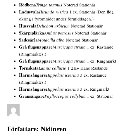
Rödbena
Tringa totanus
Noterad Stationär
Ladusvala
Hirundo rustica
1 ex. Stationär
(Den flög
okring i fyrområdet under förmiddagen.)
Hussvala
Delichon urbicum
Noterad Stationär
Skärpiplärka
Anthus petrosus
Noterad Stationär
Sädesärla
Motacilla alba
Noterad Stationär
Grå flugsnappare
Muscicapa striata
1 ex. Rastande
(Ringmärktes.)
Grå flugsnappare
Muscicapa striata
1 ex. Ringmärkt
Törnskata
Lanius collurio
1 2K+
Hane
Rastande
Härmsångare
Hippolais icterina
3 ex. Rastande
(Ringmärktes.)
Härmsångare
Hippolais icterina
3 ex. Ringmärkt
Gransångare
Phylloscopus collybita
1 ex. Stationär
Författare:
Nidingen