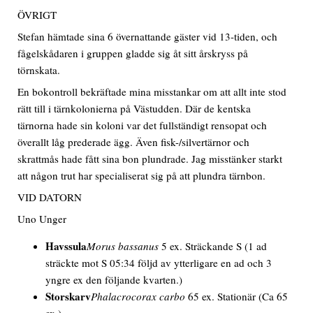
ÖVRIGT
Stefan hämtade sina 6 övernattande gäster vid 13-tiden, och
fågelskådaren i gruppen gladde sig åt sitt årskryss på
törnskata.
En bokontroll bekräftade mina misstankar om att allt inte stod
rätt till i tärnkolonierna på Västudden. Där de kentska
tärnorna hade sin koloni var det fullständigt rensopat och
överallt låg prederade ägg. Även fisk-/silvertärnor och
skrattmås hade fått sina bon plundrade. Jag misstänker starkt
att någon trut har specialiserat sig på att plundra tärnbon.
VID DATORN
Uno Unger
Havssula
Morus bassanus
5 ex. Sträckande S
(1 ad
sträckte mot S 05:34 följd av ytterligare en ad och 3
yngre ex den följande kvarten.)
Storskarv
Phalacrocorax carbo
65 ex. Stationär
(Ca 65