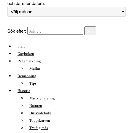
och därefter datum:
Sök efter:
Sök
Start
Dagboken
Ringmärkning
Mallar
Bemanning
Tips
Historia
Mistsignalering
Naturen
Hussvaleholk
Toppskarven
Tretåig mås