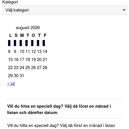
Kategori
augusti 2026
L
S
M
T
O
T
F
1
2
3
4
5
6
7
8
9
10
11
12
13
14
15
16
17
18
19
20
21
22
23
24
25
26
27
28
29
30
31
« jul
Vill du hitta en speciell dag? Välj då först en månad i
listan och därefter datum:
Vill du hitta en speciell dag? Välj då först en månad i listan