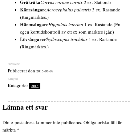
Gråkråka
Corvus corone cornix
2 ex. Stationär
Kärrsångare
Acrocephalus palustris
3 ex. Rastande
(Ringmärktes.)
Härmsångare
Hippolais icterina
1 ex. Rastande
(En
egen korttidskontroll av ett ex som märktes igår.)
Lövsångare
Phylloscopus trochilus
1 ex. Rastande
(Ringmärktes.)
Publicerat den
2015-06-08
Kategorier
2015
Lämna ett svar
Din e-postadress kommer inte publiceras.
Obligatoriska fält är
märkta
*