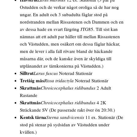
Ostudden och de verkar något oroliga så de har nog
ungar. En adult och 3 subadulta fåglar stod på
nordstranden mellan Rissastenen och Dammen och en
av dessa hade en svart färgring JTG85. Till sist kan
nämnas att ett adult par håller till mellan Rissastenen
och Västudden, men osäkert om dessa fåglar häckar,
men de lever i alla fall rövare bland de häckande
måsarna där, och de kanske även är skyldiga till
utplånandet av tärnkonierna på Västudden.)
Silltrut
Larus fuscus
Noterad Stationär
Tretåig mås
Rissa tridactyla
Noterad Stationär
Skrattmås
Chroicocephalus ridibundus
2 Adult
Rastande
Skrattmås
Chroicocephalus ridibundus
4 2K
Sträckande SV
(De passerade rakt över ön 20:30.)
Kentsk tärna
Sterna sandvicensis
11 ex. Stationär
(De
stod på stenar på sydsidan av Västudden under
kvällen.)