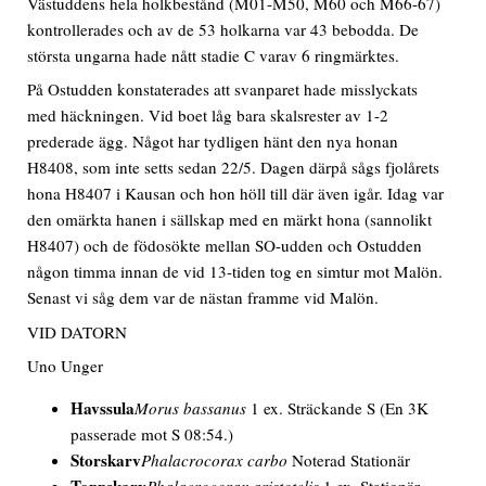
Västuddens hela holkbestånd (M01-M50, M60 och M66-67)
kontrollerades och av de 53 holkarna var 43 bebodda. De
största ungarna hade nått stadie C varav 6 ringmärktes.
På Ostudden konstaterades att svanparet hade misslyckats
med häckningen. Vid boet låg bara skalsrester av 1-2
prederade ägg. Något har tydligen hänt den nya honan
H8408, som inte setts sedan 22/5. Dagen därpå sågs fjolårets
hona H8407 i Kausan och hon höll till där även igår. Idag var
den omärkta hanen i sällskap med en märkt hona (sannolikt
H8407) och de födosökte mellan SO-udden och Ostudden
någon timma innan de vid 13-tiden tog en simtur mot Malön.
Senast vi såg dem var de nästan framme vid Malön.
VID DATORN
Uno Unger
Havssula
Morus bassanus
1 ex. Sträckande S
(En 3K
passerade mot S 08:54.)
Storskarv
Phalacrocorax carbo
Noterad Stationär
Toppskarv
Phalacrocorax aristotelis
1 ex. Stationär