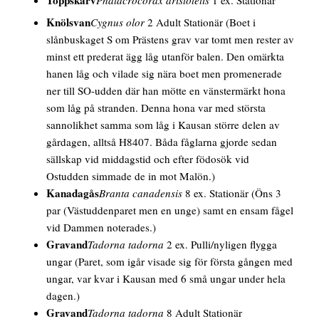
Knölsvan
Cygnus olor
2 Adult Stationär
(Boet i
slånbuskaget S om Prästens grav var tomt men rester av
minst ett prederat ägg låg utanför balen. Den omärkta
hanen låg och vilade sig nära boet men promenerade
ner till SO-udden där han mötte en vänstermärkt hona
som låg på stranden. Denna hona var med största
sannolikhet samma som låg i Kausan större delen av
gårdagen, alltså H8407. Båda fåglarna gjorde sedan
sällskap vid middagstid och efter födosök vid
Ostudden simmade de in mot Malön.)
Kanadagås
Branta canadensis
8 ex. Stationär
(Öns 3
par (Västuddenparet men en unge) samt en ensam fågel
vid Dammen noterades.)
Gravand
Tadorna tadorna
2 ex. Pulli/nyligen flygga
ungar
(Paret, som igår visade sig för första gången med
ungar, var kvar i Kausan med 6 små ungar under hela
dagen.)
Gravand
Tadorna tadorna
8 Adult Stationär