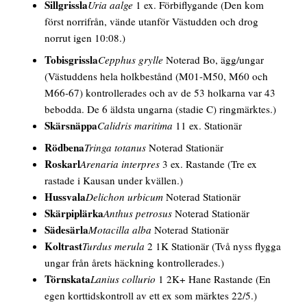
Sillgrissla
Uria aalge
1 ex. Förbiflygande
(Den kom
först norrifrån, vände utanför Västudden och drog
norrut igen 10:08.)
Tobisgrissla
Cepphus grylle
Noterad Bo, ägg/ungar
(Västuddens hela holkbestånd (M01-M50, M60 och
M66-67) kontrollerades och av de 53 holkarna var 43
bebodda. De 6 äldsta ungarna (stadie C) ringmärktes.)
Skärsnäppa
Calidris maritima
11 ex. Stationär
Rödbena
Tringa totanus
Noterad Stationär
Roskarl
Arenaria interpres
3 ex. Rastande
(Tre ex
rastade i Kausan under kvällen.)
Hussvala
Delichon urbicum
Noterad Stationär
Skärpiplärka
Anthus petrosus
Noterad Stationär
Sädesärla
Motacilla alba
Noterad Stationär
Koltrast
Turdus merula
2 1K Stationär
(Två nyss flygga
ungar från årets häckning kontrollerades.)
Törnskata
Lanius collurio
1 2K+
Hane
Rastande
(En
egen korttidskontroll av ett ex som märktes 22/5.)