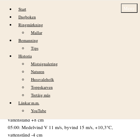
Hoppa till innehåll
Meny
Start
Dagboken
Ringmärkning
Mallar
Bemanning
Tips
Historia
Måndag 8 juni
Mistsignalering
Naturen
VÄDER
Hussvaleholk
I gryningen växlande molnighet och ganska god sikt men
Toppskarven
blåsigt. Under förmiddagen mestadels helmulet och långsamt
Tretåig mås
mojnande. Eftermiddagen och kvällen bjöd mest på sol, så då
Länkar m.m.
kändes det riktigt behagligt.
YouTube
02:00: Medelvind V 12 m/s, byvind 16 m/s, +10,4°C,
vattenstånd +8 cm
05:00: Medelvind V 11 m/s, byvind 15 m/s, +10,3°C,
vattenstånd -4 cm