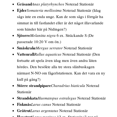
Gräsand
Anas platyrhynchos
Noterad Stationär
Ejder
Somateria mollissima
Noterad Stationär
(Idag
sågs inte en enda unge. Kan de som sågs i förrgår ha
simmat in till fastlandet eller är det något illavarlande
som händer här på Nidingen?)
Sjöorre
Melanitta nigra
6 ex. Sträckande S
(De
passerade 10:20 V om ön.)
Småskrake
Mergus serrator
Noterad Stationär
Vattenrall
Rallus aquaticus
Noterad Stationär
(Den
fortsatte att spela även idag men även andra läten
hördes. Den besökte alla tre stora slånbuskagen
närmast N-NO om fågerlstationen. Kan det vara en ny
kull på gång?)
Större strandpipare
Charadrius hiaticula
Noterad
Stationär
Strandskata
Haematopus ostralegus
Noterad Stationär
Fiskmås
Larus canus
Noterad Stationär
Gråtrut
Larus argentatus
Noterad Stationär
Havstrut
Larus marinus
12 ex. Stationär
(3 par på