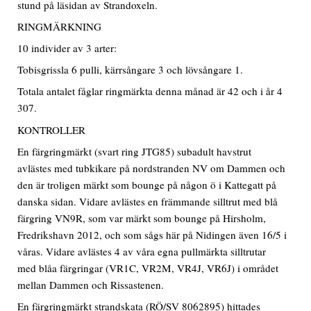
stund på läsidan av Strandoxeln.
RINGMÄRKNING
10 individer av 3 arter:
Tobisgrissla 6 pulli, kärrsångare 3 och lövsångare 1.
Totala antalet fåglar ringmärkta denna månad är 42 och i år 4
307.
KONTROLLER
En färgringmärkt (svart ring JTG85) subadult havstrut
avlästes med tubkikare på nordstranden NV om Dammen och
den är troligen märkt som bounge på någon ö i Kattegatt på
danska sidan. Vidare avlästes en främmande silltrut med blå
färgring VN9R, som var märkt som bounge på Hirsholm,
Fredrikshavn 2012, och som sågs här på Nidingen även 16/5 i
våras. Vidare avlästes 4 av våra egna pullmärkta silltrutar
med blåa färgringar (VR1C, VR2M, VR4J, VR6J) i området
mellan Dammen och Rissastenen.
En färgringmärkt strandskata (RÖ/SV 8062895) hittades