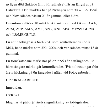
nyligen död (luktade ännu förruttnelse) nästan längst ut på
Ostudden. Den märktes här på Nidingen som 3K+ 13/7 1996
och blev således nästan 21 år gammal eller äldre.
Dessutom avlästes 10 märkta skärsnäppor med kikare: AAA,
ACM, ACP, AMA, AMT, AN3, ANJ, APX, ME/SV GU/MG
och LB/ME GU/LG.
En adult tobisgrissla 6407934, som kontrollerades i holk
M03, hade märkts som 3K+ 2004 och var således minst 13 år
gammal.
En törnskatehane märkt här på ön 22/5 i år nätfångades. En
härmsångare märkt igår kontrollerades. Två koltrastungar från
årets häckning på ön fångades i näten vid Fotogenboden.
UPPDRAGSARBETE
Inget idag.
ÖVRIGT
Idag har vi påbörjat årets ringmärkning av tobisgrisslor.