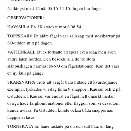
Nätfångst med 12 nät 05:15-11:15. Ingen burfångst.
OBSERVATIONER:
HAVSSULA En 3K sträckte mot S 08:54.
TOPPSKARV En äldre fågel var i sällskap med storskarvar på
SO-udden mitt på dagen.
VATTENRALL Ett ex fortsatte att spela även idag men även
andra läten hördes. Den besökte alla de tre stora
slånbuskagen närmast N-NO om fågelstationen. Kan det vara
en ny kull på gång?
SKÄRSNÄPPA Trots att vi igår bara hittade ett kvardröjande
exemplar, lyckades vi i dag finna 9 snäppor i Kausan och 2 på
Ostudden. I Kausan var endast en fågel helt omärkt medan
övriga hade färgkombinationer eller flaggor, som vi dessutom
kunde avläsa. På Ostudden kunde också båda snäppornas
flaggor avläsas.
TÖRNSKATA En hane rastade på ön och satt bl.a. en lång