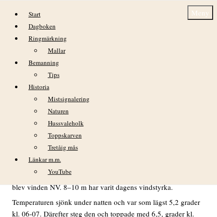
Hoppa till innehåll
Meny
Start
Dagboken
Ringmärkning
Mallar
Bemanning
Tips
Historia
Dagbok Nidingens Fågelstation tisdag 31
Mistsignalering
mars 2026
Naturen
Hussvaleholk
VÄDER
Toppskarven
Tretåig mås
Klart under natten. Kl. 01 blev det mulet fram till 05 då klart
väder blev hela dagens väder.
Länkar m.m.
YouTube
I natt vred vindarna från V till SV till V och på morgonen
blev vinden NV. 8–10 m har varit dagens vindstyrka.
Temperaturen sjönk under natten och var som lägst 5,2 grader
kl. 06-07. Därefter steg den och toppade med 6,5, grader kl.