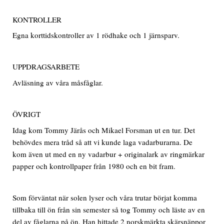
KONTROLLER
Egna korttidskontroller av 1 rödhake och 1 järnsparv.
UPPDRAGSARBETE
Avläsning av våra måsfåglar.
ÖVRIGT
Idag kom Tommy Järås och Mikael Forsman ut en tur. Det
behövdes mera tråd så att vi kunde laga vadarburarna. De
kom även ut med en ny vadarbur + originalark av ringmärkar
papper och kontrollpaper från 1980 och en bit fram.
Som förväntat när solen lyser och våra trutar börjat komma
tillbaka till ön från sin semester så tog Tommy och läste av en
del av fåglarna på ön. Han hittade 2 norskmärkta skärsnäppor