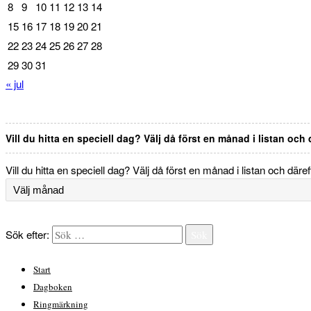
8
9
10
11
12
13
14
15
16
17
18
19
20
21
22
23
24
25
26
27
28
29
30
31
« jul
Vill du hitta en speciell dag? Välj då först en månad i listan och
Vill du hitta en speciell dag? Välj då först en månad i listan och däre
Sök efter:
Sök
Start
Dagboken
Ringmärkning