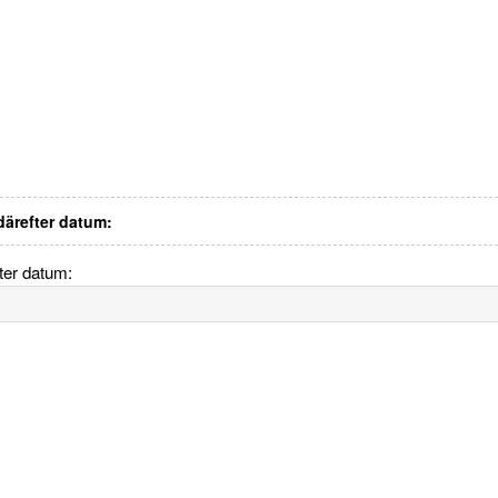
 därefter datum:
fter datum: