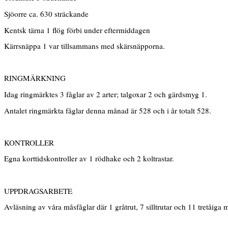
Sjöorre ca. 630 sträckande
Kentsk tärna 1 flög förbi under eftermiddagen
Kärrsnäppa 1 var tillsammans med skärsnäpporna.
RINGMÄRKNING
Idag ringmärktes 3 fåglar av 2 arter; talgoxar 2 och gärdsmyg 1.
Antalet ringmärkta fåglar denna månad är 528 och i år totalt 528.
KONTROLLER
Egna korttidskontroller av 1 rödhake och 2 koltrastar.
UPPDRAGSARBETE
Avläsning av våra måsfåglar där 1 gråtrut, 7 silltrutar och 11 tretåiga 