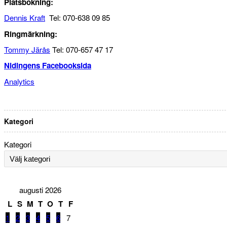
Platsbokning:
Dennis Kraft
Tel: 070-638 09 85
Ringmärkning:
Tommy Järås
Tel: 070-657 47 17
Nidingens Facebooksida
Analytics
Kategori
Kategori
augusti 2026
L
S
M
T
O
T
F
1
2
3
4
5
6
7