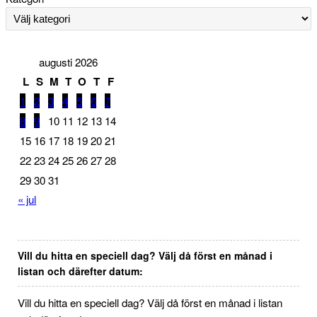
augusti 2026
L
S
M
T
O
T
F
1
2
3
4
5
6
7
8
9
10
11
12
13
14
15
16
17
18
19
20
21
22
23
24
25
26
27
28
29
30
31
« jul
Vill du hitta en speciell dag? Välj då först en månad i
listan och därefter datum:
Vill du hitta en speciell dag? Välj då först en månad i listan