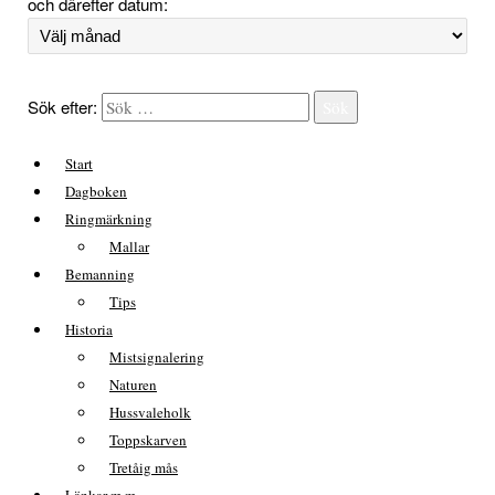
och därefter datum:
Sök efter:
Sök
Start
Dagboken
Ringmärkning
Mallar
Bemanning
Tips
Historia
Mistsignalering
Naturen
Hussvaleholk
Toppskarven
Tretåig mås
Länkar m.m.