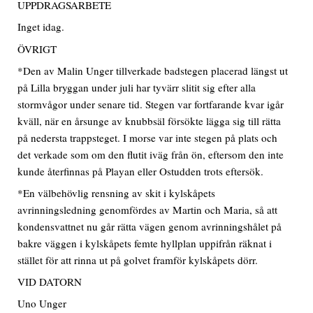
UPPDRAGSARBETE
Inget idag.
ÖVRIGT
*Den av Malin Unger tillverkade badstegen placerad längst ut
på Lilla bryggan under juli har tyvärr slitit sig efter alla
stormvågor under senare tid. Stegen var fortfarande kvar igår
kväll, när en årsunge av knubbsäl försökte lägga sig till rätta
på nedersta trappsteget. I morse var inte stegen på plats och
det verkade som om den flutit iväg från ön, eftersom den inte
kunde återfinnas på Playan eller Ostudden trots eftersök.
*En välbehövlig rensning av skit i kylskåpets
avrinningsledning genomfördes av Martin och Maria, så att
kondensvattnet nu går rätta vägen genom avrinningshålet på
bakre väggen i kylskåpets femte hyllplan uppifrån räknat i
stället för att rinna ut på golvet framför kylskåpets dörr.
VID DATORN
Uno Unger