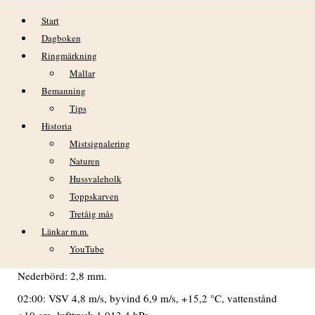
Hoppa till innehåll
Start
Dagboken
Ringmärkning
Mallar
Bemanning
Tips
Historia
DAGBOK NIDINGENS FÅGELSTATION
Mistsignalering
– ONSDAG 5 AUGUSTI 2020
Naturen
Hussvaleholk
VÄDER
Toppskarven
Tretåig mås
Mulet i gryningen och från 06:00 tidvis lätt regn större delen
av dagen.
Länkar m.m.
YouTube
Min temp: +14,8 °C kl. 01. Max temp: +17,6 °C kl. 19-20.
Nederbörd: 2,8 mm.
02:00: VSV 4,8 m/s, byvind 6,9 m/s, +15,2 °C, vattenstånd
+10 cm, lufttryck 1 013,4 hPa.