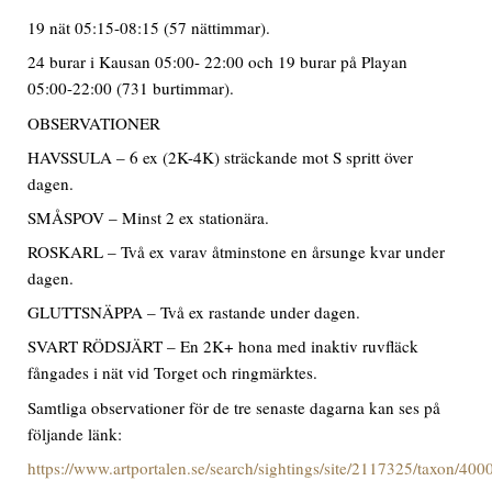
19 nät 05:15-08:15 (57 nättimmar).
24 burar i Kausan 05:00- 22:00 och 19 burar på Playan
05:00-22:00 (731 burtimmar).
OBSERVATIONER
HAVSSULA – 6 ex (2K-4K) sträckande mot S spritt över
dagen.
SMÅSPOV – Minst 2 ex stationära.
ROSKARL – Två ex varav åtminstone en årsunge kvar under
dagen.
GLUTTSNÄPPA – Två ex rastande under dagen.
SVART RÖDSJÄRT – En 2K+ hona med inaktiv ruvfläck
fångades i nät vid Torget och ringmärktes.
Samtliga observationer för de tre senaste dagarna kan ses på
följande länk:
https://www.artportalen.se/search/sightings/site/2117325/taxon/40