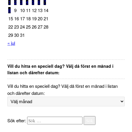
1
2
3
4
5
6
7
8
9
10
11
12
13
14
15
16
17
18
19
20
21
22
23
24
25
26
27
28
29
30
31
« jul
Vill du hitta en speciell dag? Välj då först en månad i
listan och därefter datum:
Vill du hitta en speciell dag? Välj då först en månad i listan
och därefter datum:
Sök efter:
Sök