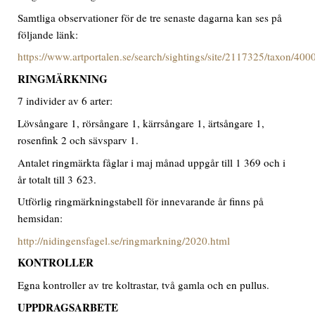
Samtliga observationer för de tre senaste dagarna kan ses på
följande länk:
https://www.artportalen.se/search/sightings/site/2117325/taxon/40
RINGMÄRKNING
7 individer av 6 arter:
Lövsångare 1, rörsångare 1, kärrsångare 1, ärtsångare 1,
rosenfink 2 och sävsparv 1.
Antalet ringmärkta fåglar i maj månad uppgår till 1 369 och i
år totalt till 3 623.
Utförlig ringmärkningstabell för innevarande år finns på
hemsidan:
http://nidingensfagel.se/ringmarkning/2020.html
KONTROLLER
Egna kontroller av tre koltrastar, två gamla och en pullus.
UPPDRAGSARBETE