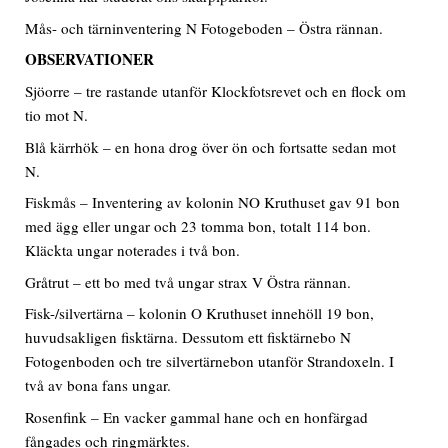
Mås- och tärninventering N Fotogeboden – Östra rännan.
OBSERVATIONER
Sjöorre – tre rastande utanför Klockfotsrevet och en flock om
tio mot N.
Blå kärrhök – en hona drog över ön och fortsatte sedan mot
N.
Fiskmås – Inventering av kolonin NO Kruthuset gav 91 bon
med ägg eller ungar och 23 tomma bon, totalt 114 bon.
Kläckta ungar noterades i två bon.
Gråtrut – ett bo med två ungar strax V Östra rännan.
Fisk-/silvertärna – kolonin O Kruthuset innehöll 19 bon,
huvudsakligen fisktärna. Dessutom ett fisktärnebo N
Fotogenboden och tre silvertärnebon utanför Strandoxeln. I
två av bona fans ungar.
Rosenfink – En vacker gammal hane och en honfärgad
fångades och ringmärktes.