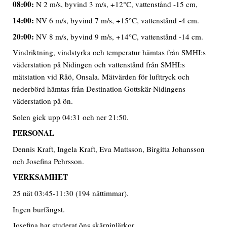
08:00:
N 2 m/s, byvind 3 m/s, +12°C, vattenstånd -15 cm,
14:00:
NV 6 m/s, byvind 7 m/s, +15°C, vattenstånd -4 cm.
20:00:
NV 8 m/s, byvind 9 m/s, +14°C, vattenstånd -14 cm.
Vindriktning, vindstyrka och temperatur hämtas från SMHI:s
väderstation på Nidingen och vattenstånd från SMHI:s
mätstation vid Råö, Onsala. Mätvärden för lufttryck och
nederbörd hämtas från Destination Gottskär-Nidingens
väderstation på ön.
Solen gick upp 04:31 och ner 21:50.
PERSONAL
Dennis Kraft, Ingela Kraft, Eva Mattsson, Birgitta Johansson
och Josefina Pehrsson.
VERKSAMHET
25 nät 03:45-11:30 (194 nättimmar).
Ingen burfångst.
Josefina har studerat öns skärpiplärkor.