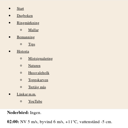
Hoppa till innehåll
Start
Dagboken
Ringmärkning
Mallar
Bemanning
Tips
Historia
DAGBOK NIDINGENS FÅGELSTATION
Mistsignalering
– FREDAG 29 MAJ 2020
Naturen
Hussvaleholk
VÄDER
Toppskarven
Tretåig mås
Mest klart och vackert. Mest måttliga vindar från NV och god
sikt.
Länkar m.m.
YouTube
Min temp:
Max temp:
+11,0°C kl. 06.
+14,9°C kl. 13.
Nederbörd:
Ingen.
02:00:
NV 5 m/s, byvind 6 m/s, +11°C, vattenstånd -5 cm.