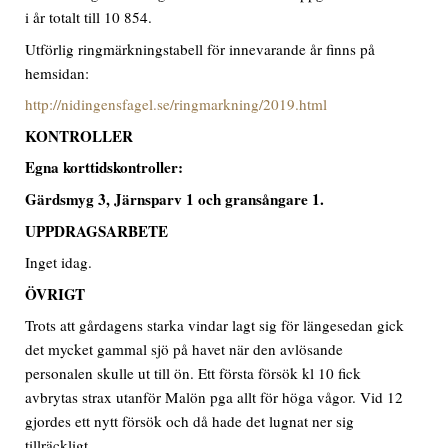
i år totalt till 10 854.
Utförlig ringmärkningstabell för innevarande år finns på
hemsidan:
http://nidingensfagel.se/ringmarkning/2019.html
KONTROLLER
Egna korttidskontroller:
Gärdsmyg
3
, Järnsparv 1
och gransångare 1.
UPPDRAGSARBETE
Inget idag.
ÖVRIGT
Trots att gårdagens starka vindar lagt sig för längesedan gick
det mycket gammal sjö på havet när den avlösande
personalen skulle ut till ön. Ett första försök kl 10 fick
avbrytas strax utanför Malön pga allt för höga vågor. Vid 12
gjordes ett nytt försök och då hade det lugnat ner sig
tillräckligt.