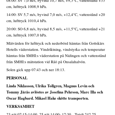
08:00: SV 7,0 m/s, byvind 10,7 m/s, +9,3°C, vattenstånd +33
cm, lufttryck 1008,9 hPa.
14:00: SV 5,7 m/s, byvind 7,0 m/s, +12,4°C, vattenstånd +20
cm, lufttryck 1010,4 hPa.
,
20:00: SO 6,8 m/s, byvind 8,5 m/s, +11,5°C
vattenstånd +21
cm, lufttryck 1007,0 hPa.
Mätvärden för lufttryck och nederbörd hämtas från Gottskärs
Hotells väderstation. Vindriktning, vindstyrka och temperatur
hämtas från SMHI:s väderstation på Nidingen och vattenstånd
från SMHI:s mätstation vid Råö på Onsalahalvön.
Solen gick upp 07:43 och ner 18:13.
PERSONAL
Linda Niklasson, Ulrika Tollgre
n, Magnus Levin och
Tommy Järås avlöstes av Josefina Pehrson, Marc Illa och
Oscar Hagbard. Mikael Hake skötte transporten.
VERKSAMHET
23 nät 07:15-14:00, 25 nät 14:00- 17:30 Totalt 242,75