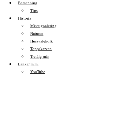
Bemanning
Tips
Historia
Mistsignalering
Naturen
Hussvaleholk
Toppskarven
Tretåig mås
Länkar m.m.
YouTube