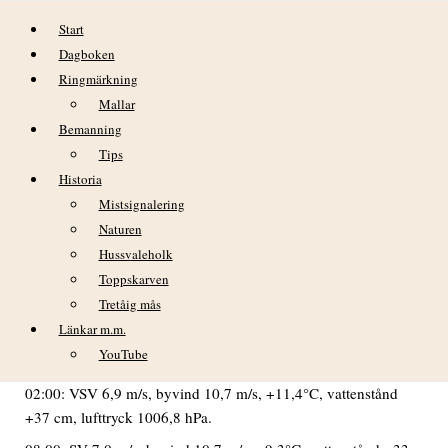
Hoppa till innehåll
Start
Dagboken
Ringmärkning
Mallar
Bemanning
Tips
Historia
DAGBOK NIDINGENS FÅGELSTATION
Mistsignalering
– SÖNDAG 13 OKTOBER
Naturen
Hussvaleholk
VÄDER
Toppskarven
Tretåig mås
Halvklar till mulen dag som avrundades med ett rejält
regnoväder.
Länkar m.m.
YouTube
Min temp:
Max temp:
+11,3C kl. 00.
+12,4°C kl. 12 o 14.
02:00: VSV 6,9 m/s, byvind 10,7 m/s, +11,4°C, vattenstånd
+37 cm, lufttryck 1006,8 hPa.