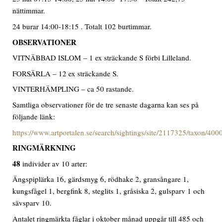
nättimmar.
24 burar 14:00-18:15 . Totalt 102 burtimmar.
OBSERVATIONER
VITNÄBBAD ISLOM – 1 ex sträckande S förbi Lilleland.
FORSÄRLA – 12 ex sträckande S.
VINTERHÄMPLING – ca 50 rastande.
Samtliga observationer för de tre senaste dagarna kan ses på
följande länk:
https://www.artportalen.se/search/sightings/site/2117325/taxon/40
RINGMÄRKNING
48
individer av 10 arter:
Ängspiplärka 16, gärdsmyg 6, rödhake 2, gransångare 1,
kungsfågel 1, bergfink 8, steglits 1, gråsiska 2, gulsparv 1 och
sävsparv 10.
Antalet ringmärkta fåglar i oktober månad uppgår till 485 och