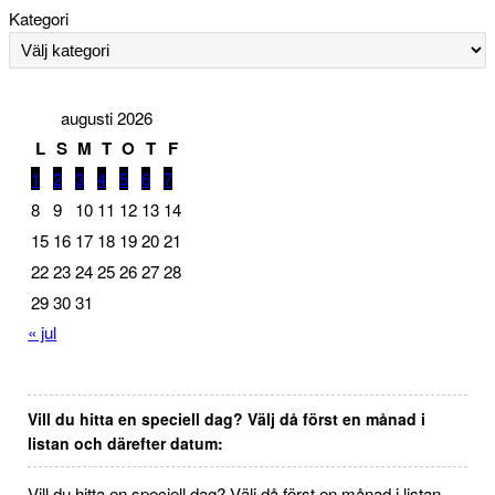
Kategori
augusti 2026
L
S
M
T
O
T
F
1
2
3
4
5
6
7
8
9
10
11
12
13
14
15
16
17
18
19
20
21
22
23
24
25
26
27
28
29
30
31
« jul
Vill du hitta en speciell dag? Välj då först en månad i
listan och därefter datum:
Vill du hitta en speciell dag? Välj då först en månad i listan