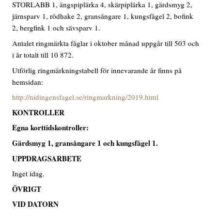
STORLABB 1, ängspiplärka 4, skärpiplärka 1, gärdsmyg 2,
järnsparv 1, rödhake 2, gransångare 1, kungsfågel 2, bofink
2, bergfink 1 och sävsparv 1.
Antalet ringmärkta fåglar i oktober månad uppgår till 503 och
i år totalt till 10 872.
Utförlig ringmärkningstabell för innevarande år finns på
hemsidan:
http://nidingensfagel.se/ringmarkning/2019.html
KONTROLLER
Egna korttidskontroller:
Gärdsmyg
1
,
gransångare 1 och kungsfågel 1.
UPPDRAGSARBETE
Inget idag.
ÖVRIGT
VID DATORN