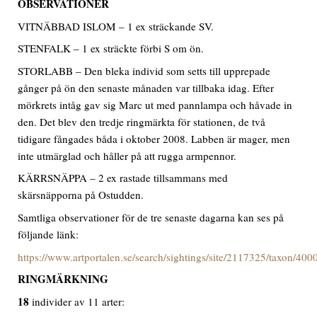
OBSERVATIONER
VITNÄBBAD ISLOM – 1 ex sträckande SV.
STENFALK – 1 ex sträckte förbi S om ön.
STORLABB – Den bleka individ som setts till upprepade
gånger på ön den senaste månaden var tillbaka idag. Efter
mörkrets intåg gav sig Marc ut med pannlampa och håvade in
den. Det blev den tredje ringmärkta för stationen, de två
tidigare fångades båda i oktober 2008. Labben är mager, men
inte utmärglad och håller på att rugga armpennor.
KÄRRSNÄPPA – 2 ex rastade tillsammans med
skärsnäpporna på Ostudden.
Samtliga observationer för de tre senaste dagarna kan ses på
följande länk:
https://www.artportalen.se/search/sightings/site/2117325/taxon/40
RINGMÄRKNING
18
individer av 11 arter: