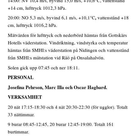
14:00: NV 10,4 m/s, byvind 15,0 m/s, +10,6°C, vattenstånd
+14 cm, lufttryck 1012,3 hPa.
,
20:00: NO 5,3 m/s, byvind 6,1 m/s, +10,1°C
vattenstånd +18
cm, lufttryck 1016,2 hPa.
Mätvärden för lufttryck och nederbörd hämtas från Gottskärs
Hotells väderstation. Vindriktning, vindstyrka och temperatur
hämtas från SMHI:s väderstation på Nidingen och vattenstånd
från SMHI:s mätstation vid Råö på Onsalahalvön.
Solen gick upp 07:45 och ner 18:11.
PERSONAL
Josefina Pehrson, Marc Illa och Oscar Hagbard.
VERKSAMHET
20 nät 17:15-18:30 och 4 nät 20:30-22:30 (för ugglor). Totalt
33 nättimmar.
9 burar 08:45-12:45, 20 burar 12:45-19:00. Totalt 161
burtimmar.