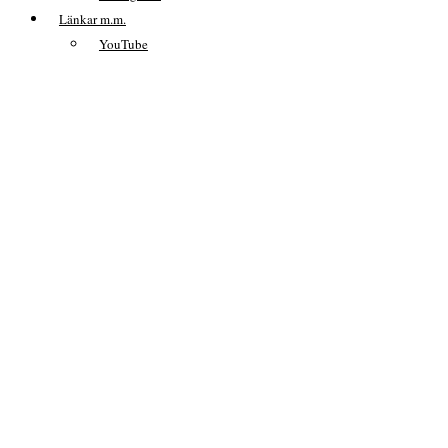
Länkar m.m.
YouTube