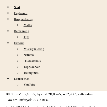
Hoppa till innehåll
Start
Dagboken
Ringmärkning
Mallar
Bemanning
Tips
Historia
DAGBOK NIDINGENS FÅGELSTATION
Mistsignalering
– MÅNDAG 14 OKTOBER 2019
Naturen
Hussvaleholk
VÄDER
Toppskarven
Min temp:
Max temp:
Tretåig mås
+9,9°C kl. 21.
+13,5°C kl. 04.
Länkar m.m.
02:00: S 9,5 m/s, byvind 14,9 m/s, +13,2°C, vattenstånd +27
YouTube
cm, lufttryck 998,4 hPa.
08:00: SV 13,4 m/s, byvind 20,0 m/s, +12,4°C, vattenstånd
+44 cm, lufttryck 997,3 hPa.