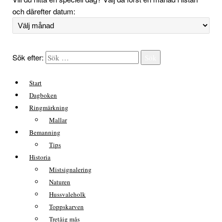
och därefter datum:
Sök efter:
Sök
Start
Dagboken
Ringmärkning
Mallar
Bemanning
Tips
Historia
Mistsignalering
Naturen
Hussvaleholk
Toppskarven
Tretåig mås