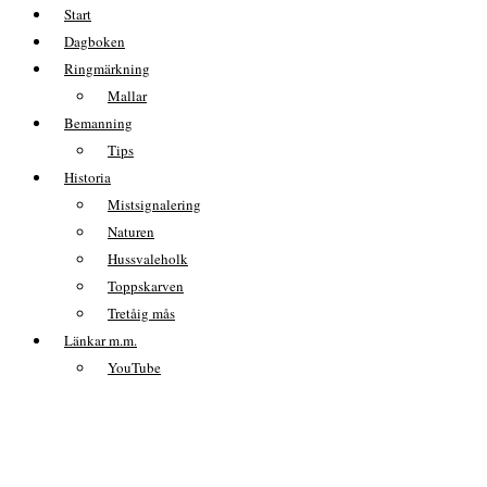
Start
Dagboken
Ringmärkning
Mallar
Bemanning
Tips
Historia
Mistsignalering
Naturen
Hussvaleholk
Toppskarven
Tretåig mås
Länkar m.m.
YouTube