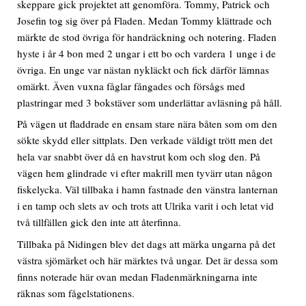
skeppare gick projektet att genomföra. Tommy, Patrick och
Josefin tog sig över på Fladen. Medan Tommy klättrade och
märkte de stod övriga för handräckning och notering. Fladen
hyste i år 4 bon med 2 ungar i ett bo och vardera 1 unge i de
övriga. En unge var nästan nykläckt och fick därför lämnas
omärkt. Även vuxna fåglar fångades och försågs med
plastringar med 3 bokstäver som underlättar avläsning på håll.
På vägen ut fladdrade en ensam stare nära båten som om den
sökte skydd eller sittplats. Den verkade väldigt trött men det
hela var snabbt över då en havstrut kom och slog den. På
vägen hem glindrade vi efter makrill men tyvärr utan någon
fiskelycka. Väl tillbaka i hamn fastnade den vänstra lanternan
i en tamp och slets av och trots att Ulrika varit i och letat vid
två tillfällen gick den inte att återfinna.
Tillbaka på Nidingen blev det dags att märka ungarna på det
västra sjömärket och här märktes två ungar. Det är dessa som
finns noterade här ovan medan Fladenmärkningarna inte
räknas som fågelstationens.