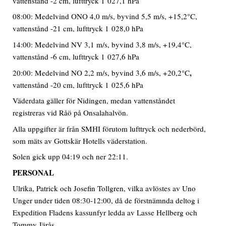
vattenstånd -2 cm, lufttryck 1 027,1 hPa
08:00: Medelvind ONO 4,0 m/s, byvind 5,5 m/s, +15,2°C,
vattenstånd -21 cm, lufttryck 1 028,0 hPa
14:00: Medelvind NV 3,1 m/s, byvind 3,8 m/s, +19,4°C,
vattenstånd -6 cm, lufttryck 1 027,6 hPa
,
20:00: Medelvind NO 2,2 m/s, byvind 3,6 m/s, +20,2°C
vattenstånd -20 cm, lufttryck 1 025,6 hPa
Väderdata gäller för Nidingen, medan vattenståndet
registreras vid Råö på Onsalahalvön.
Alla uppgifter är från SMHI förutom lufttryck och nederbörd,
som mäts av Gottskär Hotells väderstation.
Solen gick upp 04:19 och ner 22:11.
PERSONAL
Ulrika, Patrick och Josefin Tollgren, vilka avlöstes av Uno
Unger under tiden 08:30-12:00, då de förstnämnda deltog i
Expedition Fladens kassunfyr ledda av Lasse Hellberg och
Tommy Järås.