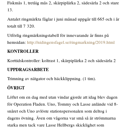
Fiskmås 1, tretåig mås 2, skärpiplärka 2, sädesärla 2 och stare
13.
Antalet ringmärkta fåglar i juni månad uppgår till 665 och i år
totalt till 7 320.
Utförlig ringmärkningstabell för innevarande år finns på
hemsidan:
http://nidingensfagel.se/ringmarkning/2019.html
KONTROLLER
Korttidskontroller: koltrast 1, skärpiplärka 2 och sädesärla 2
UPPDRAGSARBETE
Trimning av nätgator och häckklippning. (1 tim).
ÖVRIGT
Löftet om en dag med utan vindar gjorde att idag blev dagen
för Operation Fladen. Uno, Tommy och Lasse anlände vid 8-
snåret och Uno avlöste stationspersonalen som deltog i
dagens övning. Även om vågorna var små så är strömmarna
starka men tack vare Lasse Hellbergs skicklighet som