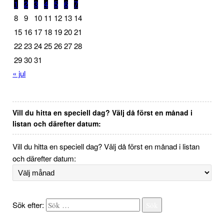
1
2
3
4
5
6
7
8
9
10
11
12
13
14
15
16
17
18
19
20
21
22
23
24
25
26
27
28
29
30
31
« jul
Vill du hitta en speciell dag? Välj då först en månad i
listan och därefter datum:
Vill du hitta en speciell dag? Välj då först en månad i listan
och därefter datum:
Sök efter:
Sök