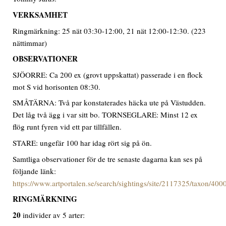
VERKSAMHET
Ringmärkning: 25 nät 03:30-12:00, 21 nät 12:00-12:30. (223
nättimmar)
OBSERVATIONER
SJÖORRE: Ca 200 ex (grovt uppskattat) passerade i en flock
mot S vid horisonten 08:30.
SMÅTÄRNA: Två par konstaterades häcka ute på Västudden.
Det låg två ägg i var sitt bo. TORNSEGLARE: Minst 12 ex
flög runt fyren vid ett par tillfällen.
STARE: ungefär 100 har idag rört sig på ön.
Samtliga observationer för de tre senaste dagarna kan ses på
följande länk:
https://www.artportalen.se/search/sightings/site/2117325/taxon/40
RINGMÄRKNING
20
individer av 5 arter: