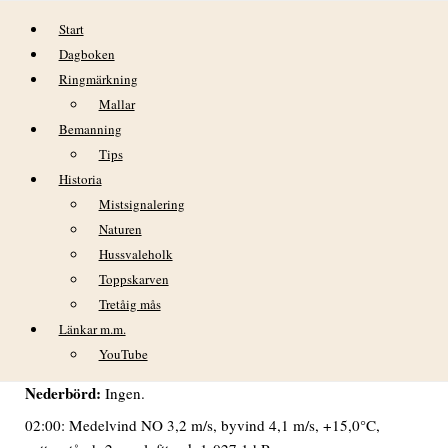
Hoppa till innehåll
Start
Dagboken
Ringmärkning
Mallar
Bemanning
Tips
Historia
DAGBOK NIDINGENS FÅGELSTATION
Mistsignalering
– MÅNDAGEN 24 JUNI 2019
Naturen
Hussvaleholk
VÄDER
Toppskarven
Tretåig mås
Under natten och morgonen har det varit närmast vindstilla
och sikten god.
Länkar m.m.
YouTube
Min temp:
Max temp:
+13,3°C kl. 05.
+20,3°C kl. 17.
Nederbörd:
Ingen.
02:00: Medelvind NO 3,2 m/s, byvind 4,1 m/s, +15,0°C,