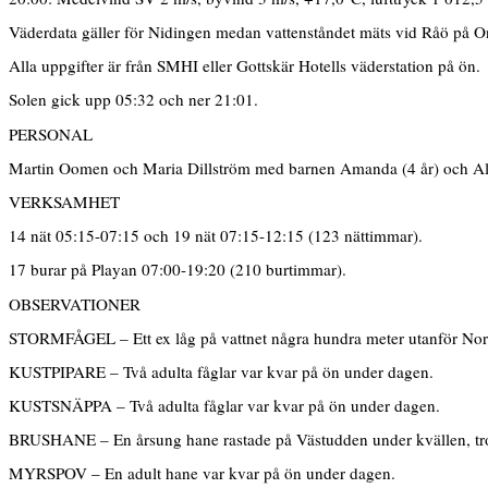
Väderdata gäller för Nidingen medan vattenståndet mäts vid Råö på O
Alla uppgifter är från SMHI eller Gottskär Hotells väderstation på ön.
Solen gick upp 05:32 och ner 21:01.
PERSONAL
Martin Oomen och Maria Dillström med barnen Amanda (4 år) och Al
VERKSAMHET
14 nät 05:15-07:15 och 19 nät 07:15-12:15 (123 nättimmar).
17 burar på Playan 07:00-19:20 (210 burtimmar).
OBSERVATIONER
STORMFÅGEL – Ett ex låg på vattnet några hundra meter utanför Nord
KUSTPIPARE – Två adulta fåglar var kvar på ön under dagen.
KUSTSNÄPPA – Två adulta fåglar var kvar på ön under dagen.
BRUSHANE – En årsung hane rastade på Västudden under kvällen, tr
MYRSPOV – En adult hane var kvar på ön under dagen.