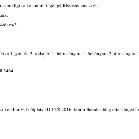
amtidigt satt en adult fågel på Rissastenens skylt.
länk:
04/days/3
lärka 1, gulärla 2, rödstjärt 1, härmsångare 1, ärtsångare 2, törnsångare
ll 5464.
 i en bur vid nätplats 5D 17/8 2016, kontrollerades idag efter fångst i 