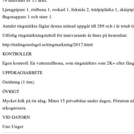
Ljungpipare 1, rödbena 1, roskarl 1, fiskmås 2, trädpiplärka 1, skärpip
flugsnappare 1 och stare 1.
Antalet ringmärkta fåglar denna månad uppgår till 289 och i år totalt ti
Utförlig ringmärkningstabell för innevarande år finns på hemsidan:
http://nidingensfagel.se/ringmarkning/2017.html
KONTROLLER
Egen kontroll: En vattenrallhona, som ringmärktes som 2K+ efter fångst
UPPDRAGSARBETE
Guidning (1 tim).
ÖVRIGT
Mycket folk på ön idag. Minst 15 privatbåtar under dagen. Förutom någ
rekognosera.
VID DATORN
Uno Unger