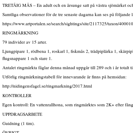
TRETÅIG MÅS – En adult och en årsunge satt på västra sjömärket och s
Samtliga observationer för de tre senaste dagarna kan ses på följande 
https://www.artportalen.se/search/sightings/site/2117325/taxon/40001
RINGMÄRKNING
79 individer av 15 arter.
Ljungpipare 1, rödbena 1, roskarl 1, fiskmås 2, trädpiplärka 1, skärpip
flugsnappare 1 och stare 1.
Antalet ringmärkta fåglar denna månad uppgår till 289 och i år totalt ti
Utförlig ringmärkningstabell för innevarande år finns på hemsidan:
http://nidingensfagel.se/ringmarkning/2017.html
KONTROLLER
Egen kontroll: En vattenrallhona, som ringmärktes som 2K+ efter fångst
UPPDRAGSARBETE
Guidning (1 tim).
ÖVRIGT