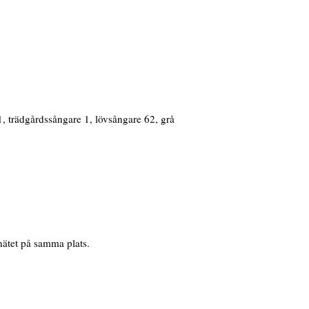
 1, trädgårdssångare 1, lövsångare 62, grå
nätet på samma plats.