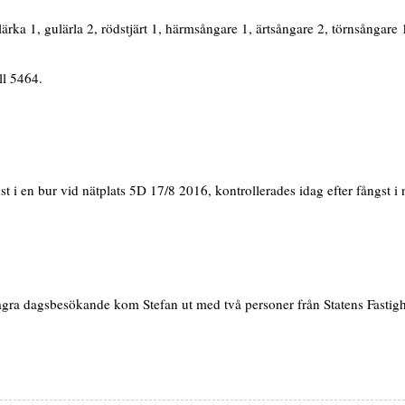
lärka 1, gulärla 2, rödstjärt 1, härmsångare 1, ärtsångare 2, törnsångare
ll 5464.
 i en bur vid nätplats 5D 17/8 2016, kontrollerades idag efter fångst i 
ra dagsbesökande kom Stefan ut med två personer från Statens Fastighets