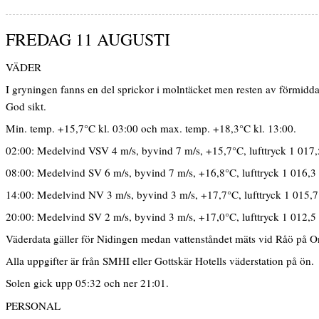
FREDAG 11 AUGUSTI
VÄDER
I gryningen fanns en del sprickor i molntäcket men resten av förmidda
God sikt.
Min. temp. +15,7°C kl. 03:00 och max. temp. +18,3°C kl. 13:00.
02:00: Medelvind VSV 4 m/s, byvind 7 m/s, +15,7°C, lufttryck 1 017,
08:00: Medelvind SV 6 m/s, byvind 7 m/s, +16,8°C, lufttryck 1 016,3
14:00: Medelvind NV 3 m/s, byvind 3 m/s, +17,7°C, lufttryck 1 015,7
20:00: Medelvind SV 2 m/s, byvind 3 m/s, +17,0°C, lufttryck 1 012,5
Väderdata gäller för Nidingen medan vattenståndet mäts vid Råö på O
Alla uppgifter är från SMHI eller Gottskär Hotells väderstation på ön.
Solen gick upp 05:32 och ner 21:01.
PERSONAL