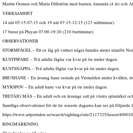
Martin Oomen och Maria Dillström med barnen Amanda (4 år) och Al
VERKSAMHET
14 nät 05:15-07:15 och 19 nät 07:15-12:15 (123 nättimmar).
17 burar på Playan 07:00-19:20 (210 burtimmar).
OBSERVATIONER
STORMFÅGEL – Ett ex låg på vattnet några hundra meter utanför Nord
KUSTPIPARE – Två adulta fåglar var kvar på ön under dagen.
KUSTSNÄPPA – Två adulta fåglar var kvar på ön under dagen.
BRUSHANE – En årsung hane rastade på Västudden under kvällen, tr
MYRSPOV – En adult hane var kvar på ön under dagen.
TRETÅIG MÅS – En adult och en årsunge satt på västra sjömärket och s
Samtliga observationer för de tre senaste dagarna kan ses på följande 
https://www.artportalen.se/search/sightings/site/2117325/taxon/40001
RINGMÄRKNING
79 individer av 15 arter.