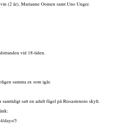
vin (2 år), Marianne Oomen samt Uno Unger.
stranden vid 18-tiden.
oligen samma ex som igår.
amtidigt satt en adult fågel på Rissastenens skylt.
länk:
04/days/3