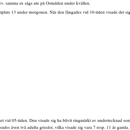
ev. samma ex sågs ute på Ostudden under kvällen.
ats 13 under morgonen. När den fångades vid 10-tiden visade det sig 
et vid 05-tiden. Den visade sig ha blivit ringmärkt av undertecknad s
des även två adulta grisslor, vilka visade sig vara 7 resp. 11 år gamla.