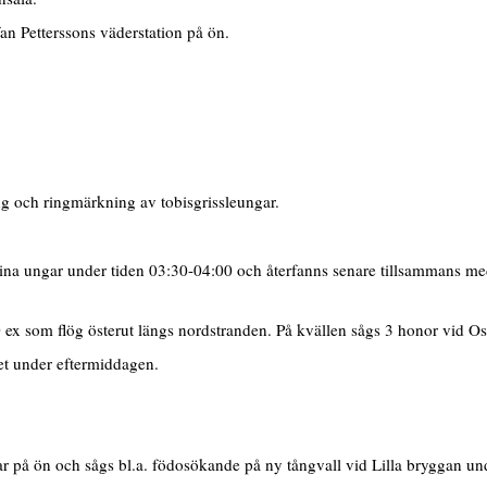
fan Petterssons väderstation på ön.
 och ringmärkning av tobisgrissleungar.
a ungar under tiden 03:30-04:00 och återfanns senare tillsammans me
x som flög österut längs nordstranden. På kvällen sågs 3 honor vid O
et under eftermiddagen.
på ön och sågs bl.a. födosökande på ny tångvall vid Lilla bryggan und