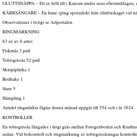
GLUTTSNÄPPA – Ett ex höll till i Kausan under sena eftermiddagen, 
KÄRRSÅNGARE – En hane sjöng sporadiskt från slånbuskaget vid nätpl
Observationer i övrigt se Artportalen.
RINGMÄRKNING
63 ex av 6 arter:
Fiskmås 3 pull
Tobisgrissla 52 pull
Skärpiplärka 1
Rödhake 1
Stare 5
Hämpling 1
Antalet ringmärkta fåglar denna månad uppgår till 554 och i år 3624.
KONTROLLER
En tobisgrissla fångades i högt gräs mellan Fotogenboden och Kruthus
sedan. Vid bokontroll och ringmärkning av tobisgrissleungar kontrollera