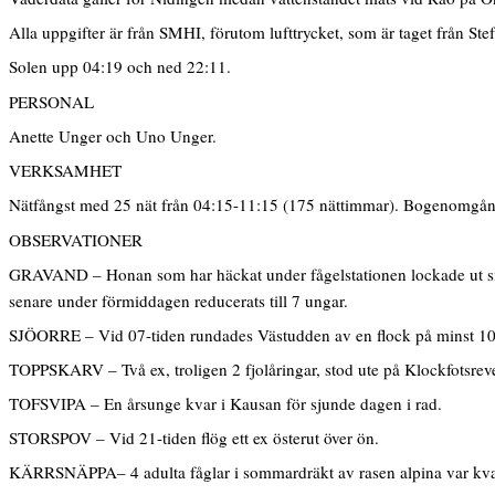
Alla uppgifter är från SMHI, förutom lufttrycket, som är taget från Ste
Solen upp 04:19 och ned 22:11.
PERSONAL
Anette Unger och Uno Unger.
VERKSAMHET
Nätfångst med 25 nät från 04:15-11:15 (175 nättimmar). Bogenomgång
OBSERVATIONER
GRAVAND – Honan som har häckat under fågelstationen lockade ut sin
senare under förmiddagen reducerats till 7 ungar.
SJÖORRE – Vid 07-tiden rundades Västudden av en flock på minst 10 e
TOPPSKARV – Två ex, troligen 2 fjolåringar, stod ute på Klockfotsrev
TOFSVIPA – En årsunge kvar i Kausan för sjunde dagen i rad.
STORSPOV – Vid 21-tiden flög ett ex österut över ön.
KÄRRSNÄPPA– 4 adulta fåglar i sommardräkt av rasen alpina var kvar 