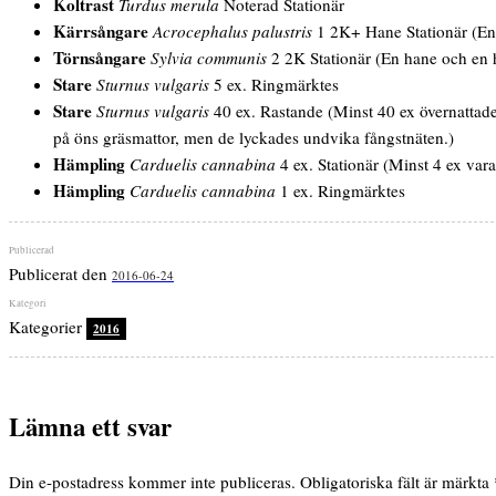
Koltrast
Turdus merula
Noterad Stationär
Kärrsångare
Acrocephalus palustris
1 2K+ Hane Stationär (En e
Törnsångare
Sylvia communis
2 2K Stationär (En hane och en h
Stare
Sturnus vulgaris
5 ex. Ringmärktes
Stare
Sturnus vulgaris
40 ex. Rastande (Minst 40 ex övernattade
på öns gräsmattor, men de lyckades undvika fångstnäten.)
Hämpling
Carduelis cannabina
4 ex. Stationär (Minst 4 ex var
Hämpling
Carduelis cannabina
1 ex. Ringmärktes
Publicerat den
2016-06-24
Kategorier
2016
Lämna ett svar
Din e-postadress kommer inte publiceras.
Obligatoriska fält är märkta