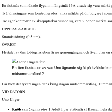
En fiskmås som råkade flyga in i fångstnät 13A visade sig vara märkt
Två törnsångare som kontrollerades, vilka märkts på ön tidigare i somm
Tre egenkontroller av skärpiplärkor visade sig vara 2 honor märkta
UPPDRAGSARBETE
Strandstädning (0,5 tim).
ÖVRIGT
Flertalet av öns tobisgrisslebon är nu genomgångna och även utan en 
En liten illustration av vad Uno ägnande sig åt på kvällskröke
midsommarafton! ?
I år blev det tyvärr ingen dans kring någon midsommarstång. Dimman 
VID DATORN
Uno Unger
Knölsvan
Cygnus olor
1 Adult I par Stationär (I Kausan hela da