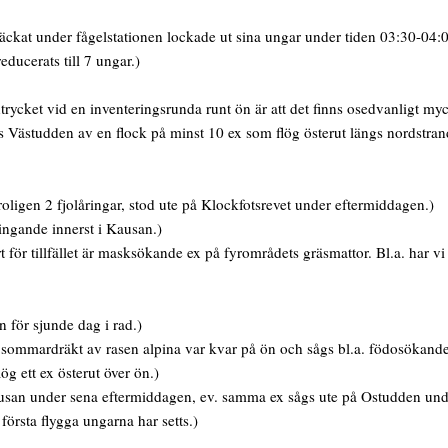
ckat under fågelstationen lockade ut sina ungar under tiden 03:30-04:
ducerats till 7 ungar.)
rycket vid en inventeringsrunda runt ön är att det finns osedvanligt mycke
 Västudden av en flock på minst 10 ex som flög österut längs nordstran
roligen 2 fjolåringar, stod ute på Klockfotsrevet under eftermiddagen.)
ingande innerst i Kausan.)
 för tillfället är masksökande ex på fyrområdets gräsmattor. Bl.a. har vi 
 för sjunde dag i rad.)
 sommardräkt av rasen alpina var kvar på ön och sågs bl.a. födosökande
ög ett ex österut över ön.)
Kausan under sena eftermiddagen, ev. samma ex sågs ute på Ostudden und
örsta flygga ungarna har setts.)