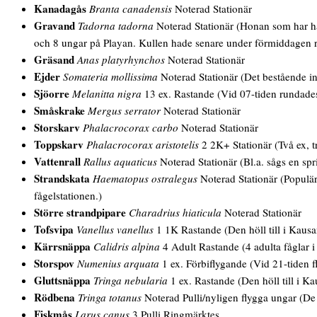
Kanadagås
Branta canadensis
Noterad Stationär
Gravand
Tadorna tadorna
Noterad Stationär (Honan som har hä
och 8 ungar på Playan. Kullen hade senare under förmiddagen re
Gräsand
Anas platyrhynchos
Noterad Stationär
Ejder
Somateria mollissima
Noterad Stationär (Det bestående int
Sjöorre
Melanitta nigra
13 ex. Rastande (Vid 07-tiden rundades
Småskrake
Mergus serrator
Noterad Stationär
Storskarv
Phalacrocorax carbo
Noterad Stationär
Toppskarv
Phalacrocorax aristotelis
2 2K+ Stationär (Två ex, t
Vattenrall
Rallus aquaticus
Noterad Stationär (Bl.a. sågs en spr
Strandskata
Haematopus ostralegus
Noterad Stationär (Populärt
fågelstationen.)
Större strandpipare
Charadrius hiaticula
Noterad Stationär
Tofsvipa
Vanellus vanellus
1 1K Rastande (Den höll till i Kausan
Kärrsnäppa
Calidris alpina
4 Adult Rastande (4 adulta fåglar i
Storspov
Numenius arquata
1 ex. Förbiflygande (Vid 21-tiden fl
Gluttsnäppa
Tringa nebularia
1 ex. Rastande (Den höll till i 
Rödbena
Tringa totanus
Noterad Pulli/nyligen flygga ungar (De f
Fiskmås
Larus canus
3 Pulli Ringmärktes