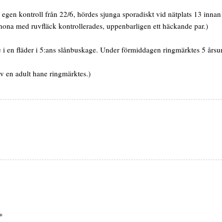
gen kontroll från 22/6, hördes sjunga sporadiskt vid nätplats 13 innan
ona med ruvfläck kontrollerades, uppenbarligen ett häckande par.)
 i en fläder i 5:ans slånbuskage. Under förmiddagen ringmärktes 5 årsu
av en adult hane ringmärktes.)
*