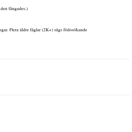
 den fångades.)
ngar. Flera äldre fåglar (2K+) sågs födosökande