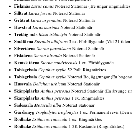
Fiskmås
Larus canus
Noterad Stationär (Tre ungar ringmärkte
Silltrut
Larus fuscus
Noterad Stationär
Gråtrut
Larus argentatus
Noterad Stationär
Havstrut
Larus marinus
Noterad Stationär
Tretåig mås
Rissa tridactyla
Noterad Stationär
Småtärna
Sternula albifrons
3 ex. Förbiflygande (Vid 21-tiden 
Silvertärna
Sterna paradisaea
Noterad Stationär
Fisktärna
Sterna hirundo
Noterad Stationär
Kentsk tärna
Sterna sandvicensis
1 ex. Förbiflygande
Tobisgrissla
Cepphus grylle
52 Pulli Ringmärktes
Tobisgrissla
Cepphus grylle
Noterad Bo, ägg/ungar (En bogenomg
Hussvala
Delichon urbicum
Noterad Stationär
Skärpiplärka
Anthus petrosus
Noterad Stationär (En årsunge ri
Skärpiplärka
Anthus petrosus
1 ex. Ringmärktes
Sädesärla
Motacilla alba
Noterad Stationär
Gärdsmyg
Troglodytes troglodytes
1 ex. Permanent revir (Den s
Rödhake
Erithacus rubecula
1 ex. Ringmärktes
Rödhake
Erithacus rubecula
1 2K Rastande (Ringmärktes.)