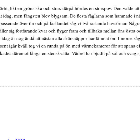
rbi, likt en grönsiska och strax därpå hördes en storspov. Den valde att
nät idag, men fångsten blev blygsam. De flesta fåglarna som hamnade i n
 passerade över ön och på fastlandet såg vi två rastande havsörnar. Någr
håller sig fortfarande kvar och flyger fram och tillbaka mellan öns östra 
 idag är nog ändå att nästan alla skärsnäppor har lämnat ön. I morse såg
sent igår kväll tog vi en runda på ön med värmekameror för att spana ef
des däremot fånga en stenskvätta. Vädret har bjudit på sol och svag sydo