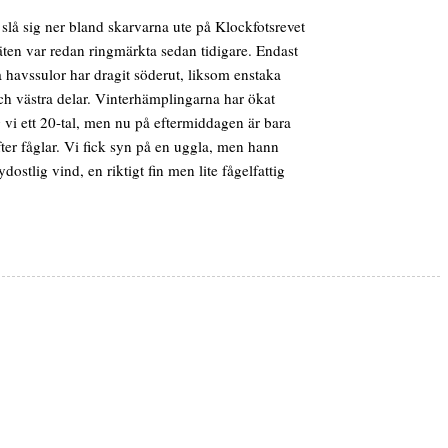
 slå sig ner bland skarvarna ute på Klockfotsrevet
äten var redan ringmärkta sedan tidigare. Endast
a havssulor har dragit söderut, liksom enstaka
och västra delar. Vinterhämplingarna har ökat
 vi ett 20-tal, men nu på eftermiddagen är bara
ter fåglar. Vi fick syn på en uggla, men hann
stlig vind, en riktigt fin men lite fågelfattig