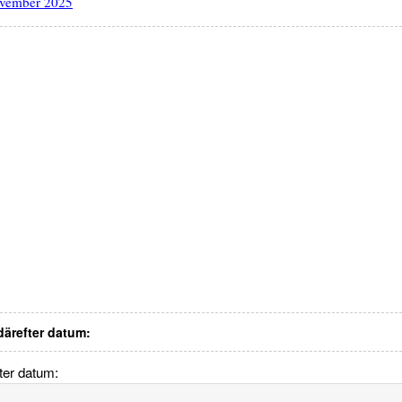
november 2025
 därefter datum:
fter datum: