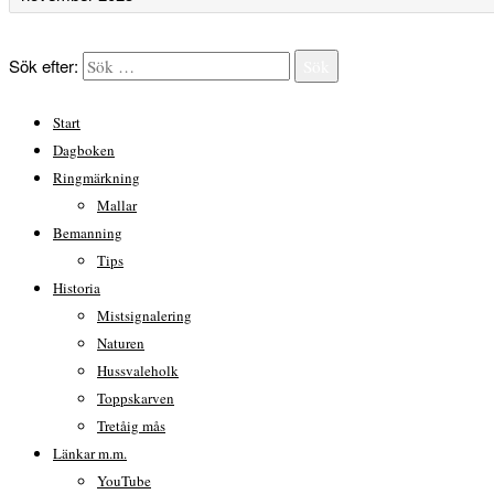
Sök efter:
Sök
Start
Dagboken
Ringmärkning
Mallar
Bemanning
Tips
Historia
Mistsignalering
Naturen
Hussvaleholk
Toppskarven
Tretåig mås
Länkar m.m.
YouTube