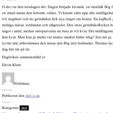
O det var den torsdagen det. Dagen började lovande, en stenfalk flög fö
en stund innan den fortsatte vidare. Vi kunde sätta upp alla småfågel
två steglitser och tio grönfinkar fick nya ringar om benen. En kajflock
tretåiga måsar, tordmular och sillgrisslor. Den stora grönfinksflocken 
något i antal, medan snösparvarna nu bara är två kvar. Det märkligaste
fem kvar. Man kan ju undra var maten smakar bättre idag? Just det ja, 
tyvärr inte artbestämma den innan den flög mot fastlandet. Thomas lycka
dag här ute på ön.
Dagboken sammanställd av
Edvin Klein
Författare
Publicerat den
2025-11-06
Kategorier
2025