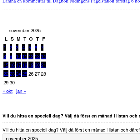
Lämna en kommentar
till Dagbok Nidingens Fågelstation torsdag 6 
november 2025
L
S
M
T
O
T
F
1
2
3
4
5
6
7
8
9
10
11
12
13
14
15
16
17
18
19
20
21
22
23
24
25
26
27
28
29
30
« okt
jan »
Vill du hitta en speciell dag? Välj då först en månad i listan och
Vill du hitta en speciell dag? Välj då först en månad i listan och däre