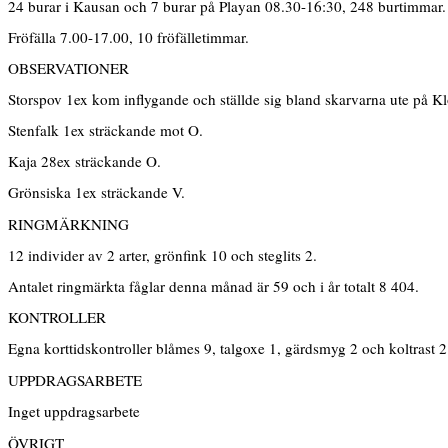
24 burar i Kausan och 7 burar på Playan 08.30-16:30, 248 burtimmar.
Fröfälla 7.00-17.00, 10 fröfälletimmar.
OBSERVATIONER
Storspov 1ex kom inflygande och ställde sig bland skarvarna ute på Klo
Stenfalk 1ex sträckande mot O.
Kaja 28ex sträckande O.
Grönsiska 1ex sträckande V.
RINGMÄRKNING
12 individer av 2 arter, grönfink 10 och steglits 2.
Antalet ringmärkta fåglar denna månad är 59 och i år totalt 8 404.
KONTROLLER
Egna korttidskontroller blåmes 9, talgoxe 1, gärdsmyg 2 och koltrast 2
UPPDRAGSARBETE
Inget uppdragsarbete
ÖVRIGT