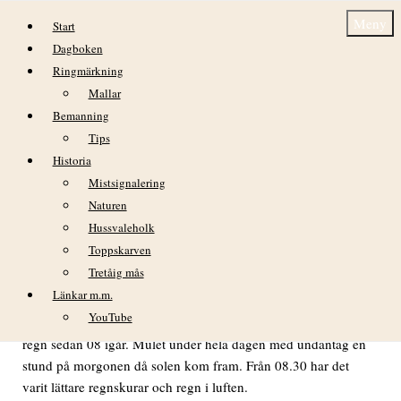
Hoppa till innehåll
Meny
Start
Dagboken
Ringmärkning
Mallar
Bemanning
Tips
Historia
Dagbok Nidingens Fågelstation onsdag 5
Mistsignalering
november 2025
Naturen
Hussvaleholk
VÄDER
Toppskarven
Tretåig mås
Blåst från S under hela dagen, vind mellan 6,8 – 10,2 m/s i
medelvind och uppemot 12,8 m/s i byvind.
Länkar m.m.
YouTube
När regnmätaren tömdes klockan 08 hade det kommit 0,5mm
regn sedan 08 igår. Mulet under hela dagen med undantag en
stund på morgonen då solen kom fram. Från 08.30 har det
varit lättare regnskurar och regn i luften.