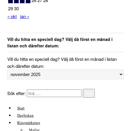
22
23
24
25
26
27
28
29
30
« okt
jan »
Vill du hitta en speciell dag? Välj då först en månad i
listan och därefter datum:
Vill du hitta en speciell dag? Välj då först en månad i listan
och därefter datum:
Sök efter:
Sök
Start
Dagboken
Ringmärkning
Mallar