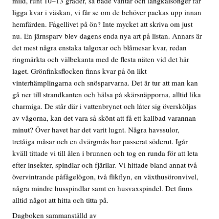
mild, runt 10–13 grader, så både vantar och långkalsonger får
ligga kvar i väskan, vi får se om de behöver packas upp innan
hemfärden. Fågellivet på ön? Inte mycket att skriva om just
nu. En järnsparv blev dagens enda nya art på listan. Annars är
det mest några enstaka talgoxar och blåmesar kvar, redan
ringmärkta och välbekanta med de flesta näten vid det här
laget. Grönfinksflocken finns kvar på ön likt
vinterhämplingarna och snösparvarna. Det är tur att man kan
gå ner till strandkanten och hälsa på skärsnäpporna, alltid lika
charmiga. De står där i vattenbrynet och låter sig översköljas
av vågorna, kan det vara så skönt att få ett kallbad varannan
minut? Över havet har det varit lugnt. Några havssulor,
tretåiga måsar och en dvärgmås har passerat söderut. Igår
kväll tittade vi till ålen i brunnen och tog en runda för att leta
efter insekter, spindlar och fjärilar. Vi hittade bland annat två
övervintrande påfågelögon, två flikflyn, en växthusöronvivel,
några mindre husspindlar samt en husvaxspindel. Det finns
alltid något att hitta och titta på.
Dagboken sammanställd av